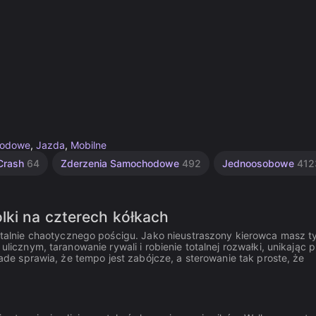
odowe
,
Jazda
,
Mobilne
Crash
64
Zderzenia Samochodowe
492
Jednoosobowe
412
lki na czterech kółkach
alnie chaotycznego pościgu. Jako nieustraszony kierowca masz t
ulicznym, taranowanie rywali i robienie totalnej rozwałki, unikając 
rcade sprawia, że tempo jest zabójcze, a sterowanie tak proste, że