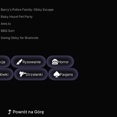
Barry's Police Family: Obby Escape
Baby Hazel Pet Party
Ants Io
BBQ Sort
Swing Obby for Brainrots
cja
Rysowanie
Horror
łówki
Strzelanki
Pasjans
Powrót na Górę