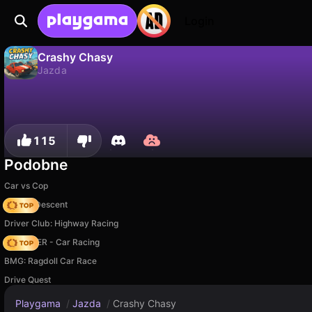
Login
Crashy Chasy
Jazda
Crashy Chasy to darmowa gra jazda od John Hany. Zagraj online na Playgama.
Nie
Zapisz
Zapisz postępy!
115
Podobne
Car vs Cop
Deadly Descent
Driver Club: Highway Racing
MR RACER - Car Racing
BMG: Ragdoll Car Race
Drive Quest
Playgama
/
Jazda
/
Crashy Chasy