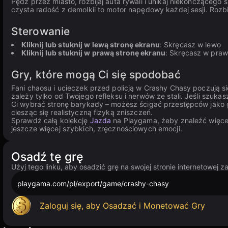
Pędź przez miasto, rozbijaj auta rywali i unikaj niekończącego s
czysta radość z demolkii to motor napędowy każdej sesji. Rozbi
Sterowanie
Kliknij lub stuknij w lewą stronę ekranu
: Skręcasz w lewo
Kliknij lub stuknij w prawą stronę ekranu
: Skręcasz w pra
Gry, które mogą Ci się spodobać
Fani chaosu i ucieczek przed policją w Crashy Chasy poczują 
zależy tylko od Twojego refleksu i nerwów ze stali. Jeśli szu
Ci wybrać stronę barykady – możesz ścigać przestępców jako gl
ciesząc się realistyczną fizyką zniszczeń.
Sprawdź całą kolekcję
Jazda
na Playgama, żeby znaleźć więcej
jeszcze więcej szybkich, zręcznościowych emocji.
Osadź tę grę
Użyj tego linku, aby osadzić grę na swojej stronie internetowej 
playgama.com/pl/export/game/crashy-chasy
Zaloguj się, aby Osadzać i Monetować Gry