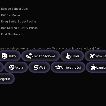
Escape School Duel
Bubble Mania
Drag Battle: Street Racing
Boo Scared 5: Barry Prison
Find Numbers
, bez nachalnych reklam, bez pop-upów. Wrzuć w przeglądarkę i odpalaj fun!
Obby
Zręcznościowe
Kliker
Symula
Akcja
Wąż
Umiejętności
Łamig
egorie