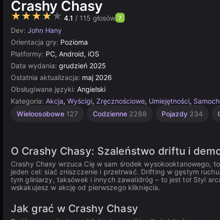
Crashy Chasy
★★★★★
4.1
/ 115 głosów
7
Dev:
John Hany
Orientacja gry:
Pozioma
Platformy:
PC, Android, iOS
Data wydania:
grudzień 2025
Ostatnia aktualizacja:
maj 2026
Obsługiwane języki:
Angielski
Kategoria:
Akcja
,
Wyścigi
,
Zręcznościowe
,
Umiejętności
,
Samoch
Samochodowe
Mobile
Wieloosobowe
127
Codzienne
2288
Pojazdy
234
131
118
O Crashy Chasy: Szaleństwo driftu i demo
Crashy Chasy wrzuca Cię w sam środek wysokooktanowego, tot
jeden cel: siać zniszczenie i przetrwać. Drifting w gęstym ruchu 
tym gliniarzy, taksówek i innych zawalidróg – to jest to! Styl a
wskakujesz w akcję od pierwszego kliknięcia.
Jak grać w Crashy Chasy