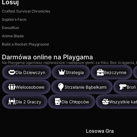
Losuj
Crafted Survival Chronicles
Sophie's Farm
DonutRun
Anime Blade
Build a Rocket: Playground
Darmówa online na Playgama
Na Playgama ogarniasz najświeższe i najlepsze gierki za friko. Bez ściągania
Dla Dziewczyn
Strategia
Bezczynne
Wieloosobowe
Strzelanie Bąbelkami
Broń
Dla 2 Graczy
Dla Chłopców
Wszystkie kat
Losowa Gra