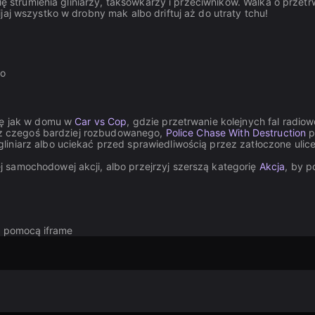
ię strumienia gliniarzy, taksówkarzy i przeciwników. Walka o przetr
jaj wszystko w drobny mak albo driftuj aż do utraty tchu!
wo
się jak w domu w
Car vs Cop
, gdzie przetrwanie kolejnych fal radio
kasz czegoś bardziej rozbudowanego,
Police Chase With Destruction
p
iniarz albo uciekać przed sprawiedliwością przez zatłoczone ulice
 samochodowej akcji, albo przejrzyj szerszą kategorię
Akcja
, by 
za pomocą iframe