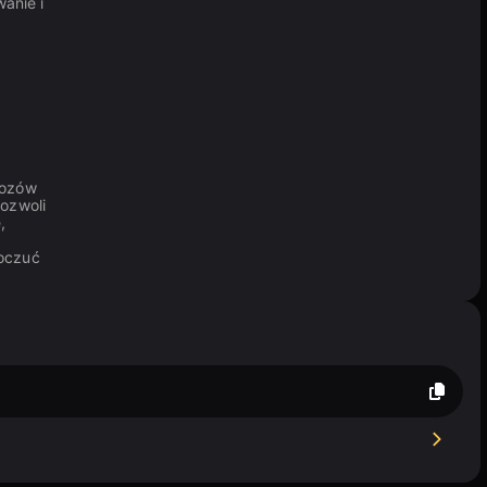
wanie i
wozów
ozwoli
,
poczuć