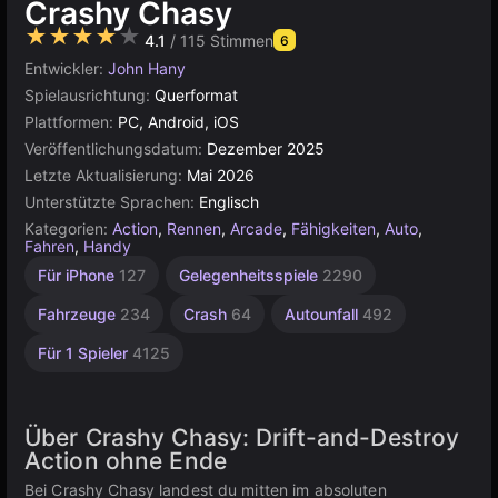
Crashy Chasy
★★★★★
4.1
/ 115 Stimmen
6
Entwickler:
John Hany
Spielausrichtung:
Querformat
Plattformen:
PC, Android, iOS
Veröffentlichungsdatum:
Dezember 2025
Letzte Aktualisierung:
Mai 2026
Unterstützte Sprachen:
Englisch
Kategorien:
Action
,
Rennen
,
Arcade
,
Fähigkeiten
,
Auto
,
Fahren
,
Handy
Verkehr
Android
Für iPhone
127
Gelegenheitsspiele
2290
118
131
Fahrzeuge
234
Crash
64
Autounfall
492
Für 1 Spieler
4125
Über Crashy Chasy: Drift-and-Destroy
Action ohne Ende
Bei Crashy Chasy landest du mitten im absoluten