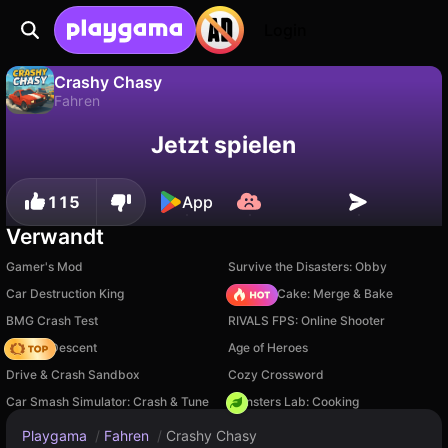
Login
Crashy Chasy
Fahren
Fortschritt
Nein
Speichern
Crashy Chasy ist ein kostenloses fahren-Spiel von John Hany. Spiel es online auf Playgama.
Jetzt spielen
speichern!
115
App
Verwandt
Gamer's Mod
Survive the Disasters: Obby
Car Destruction King
Piece of Cake: Merge & Bake
BMG Crash Test
RIVALS FPS: Online Shooter
Deadly Descent
Age of Heroes
Drive & Crash Sandbox
Cozy Crossword
Car Smash Simulator: Crash & Tune
Monsters Lab: Cooking
Playgama
/
Fahren
/
Crashy Chasy