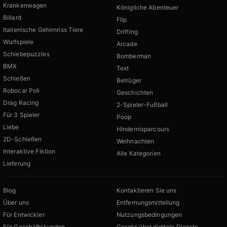
Krankenwagen
Königliche Abenteuer
Billard
Flip
Italienische Gehirnriss Tiere
Drifting
Wurfspiele
Arcade
Schiebepuzzles
Bomberman
BMX
Text
Schießen
Betrüger
Robocar Poli
Geschichten
Drag Racing
2-Spieler-Fußball
Für 3 Spieler
Poop
Liebe
Hindernisparcours
2D-Schießen
Weihnachten
Interaktive Fiktion
Alle Kategorien
Lieferung
Blog
Kontaktieren Sie uns
Über uns
Entfernungsmitteilung
Für Entwickler
Nutzungsbedingungen
Für Geschäftskunden
Gesetz über digitale Dienste