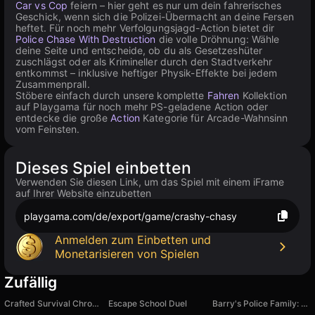
Car vs Cop
feiern – hier geht es nur um dein fahrerisches
Geschick, wenn sich die Polizei-Übermacht an deine Fersen
heftet. Für noch mehr Verfolgungsjagd-Action bietet dir
Police Chase With Destruction
die volle Dröhnung: Wähle
deine Seite und entscheide, ob du als Gesetzeshüter
zuschlägst oder als Krimineller durch den Stadtverkehr
entkommst – inklusive heftiger Physik-Effekte bei jedem
Zusammenprall.
Stöbere einfach durch unsere komplette
Fahren
Kollektion
auf Playgama für noch mehr PS-geladene Action oder
entdecke die große
Action
Kategorie für Arcade-Wahnsinn
vom Feinsten.
Dieses Spiel einbetten
Verwenden Sie diesen Link, um das Spiel mit einem iFrame
auf Ihrer Website einzubetten
playgama.com/de/export/game/crashy-chasy
Anmelden zum Einbetten und
Monetarisieren von Spielen
Zufällig
Crafted Survival Chronicles
Escape School Duel
Barry's Police Family: Obby Escape