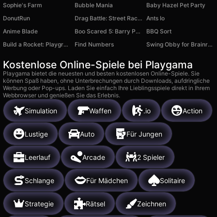
Sophie's Farm
Bubble Mania
Baby Hazel Pet Party
DonutRun
Drag Battle: Street Racing
Ants Io
Anime Blade
Boo Scared 5: Barry Prison
BBQ Sort
Build a Rocket: Playground
Find Numbers
Swing Obby for Brainrots
Kostenlose Online-Spiele bei Playgama
Playgama bietet die neuesten und besten kostenlosen Online-Spiele. Sie
können Spaß haben, ohne Unterbrechungen durch Downloads, aufdringliche
Werbung oder Pop-ups. Laden Sie einfach Ihre Lieblingsspiele direkt in Ihrem
Webbrowser und genießen Sie das Erlebnis.
Simulation
Waffen
.io
Action
Lustige
Auto
Für Jungen
Leerlauf
Arcade
2 Spieler
Schlange
Für Mädchen
Solitaire
Strategie
Rätsel
Zeichnen