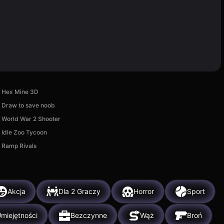
Hex Mine 3D
Draw to save noob
World War 2 Shooter
Idle Zoo Tycoon
Ramp Rivals
Akcja
Dla 2 Graczy
Horror
Sport
miejętności
Bezczynne
Wąż
Broń