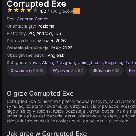
Corrupted Exe
★★★★★
4.2
/ 106 głosów
12
Dev:
Anecron Games
Orientacja gry:
Pozioma
Platformy:
PC, Android, iOS
Data wydania:
czerwiec 2026
Ostatnia aktualizacja:
lipiec 2026
Obsługiwane języki:
Angielski
Kategoria:
Nowe
,
Akcja
,
Przygoda
,
Umiejętności
,
Bieganie
,
Platf
Codzienne
2309
Wyzwania
592
Skakanie
462
Pr
O grze Corrupted Exe
Corrupted Exe to neonowa platformówka precyzyjna od Anecron 
symulacji zdeterminowanej, by utrzymać cię w pułapce. Wszystki
nigdy nie były solidne. Kolce pozostają ukryte, dopóki na nie ni
zmienia się bez ostrzeżenia, ekran udaje twoje postępy, a ścia
zdecyduj się na skok i nie wierz w to, co pokazuje ci system.
Jak grać w Corrupted Exe