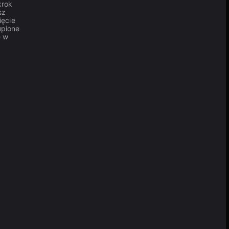
krok
sz
ęcie
upione
ę w