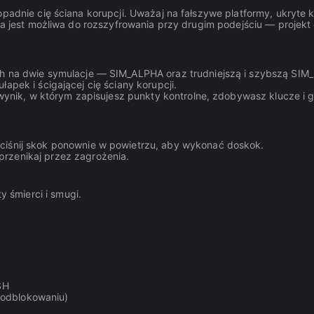
padnie cię ściana korupcji. Uważaj na fałszywe platformy, ukryte k
pka jest możliwa do rozszyfrowania przy drugim podejściu — projekt
 na dwie symulacje — SIM_ALPHA oraz trudniejszą i szybszą SIM
apek i ścigającej cię ściany korupcji.
wynik, w którym zapisujesz punkty kontrolne, zdobywasz klucze i g
śnij skok ponownie w powietrzu, aby wykonać doskok.
rzenikaj przez zagrożenia.
 śmierci i smugi.
SH
 odblokowaniu)