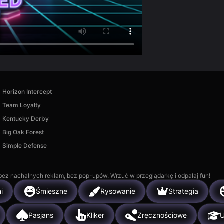
Horizon Intercept
Team Loyalty
Kentucky Derby
Big Oak Forest
Simple Defense
, bez nachalnych reklam, bez pop-upów. Wrzuć w przeglądarkę i odpalaj fun!
i
Śmieszne
Rysowanie
Strategia
Pasjans
Kliker
Zręcznościowe
U