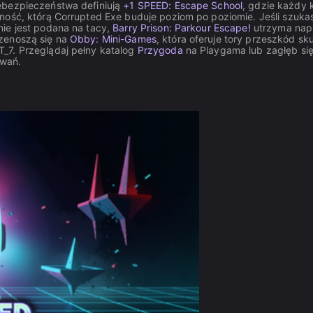
ebezpieczeństwa definiują
+1 SPEED: Escape School
, gdzie każdy 
ność, którą Corrupted Exe buduje poziom po poziomie. Jeśli szuka
nie jest podana na tacy,
Barry Prison: Parkour Escape!
utrzyma napi
rzenoszą się na
Obby: Mini-Games
, która oferuje tory przeszkód sk
_7. Przeglądaj pełny katalog
Przygoda
na Playgama lub zagłęb si
zwań.