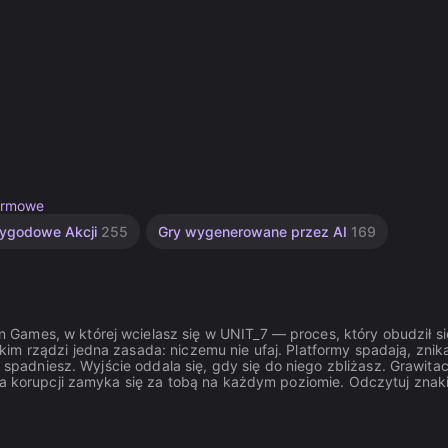
ormowe
zygodowe Akcji
255
Gry wygenerowane przez AI
169
Games, w której wcielasz się w UNIT_7 — proces, który obudził s
m rządzi jedna zasada: niczemu nie ufaj. Platformy spadają, znika
e spadniesz. Wyjście oddala się, gdy się do niego zbliżasz. Grawitac
na korupcji zamyka się za tobą na każdym poziomie. Odczytuj znaki