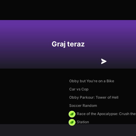
Graj teraz
Obby but You're on a Bike
Car vs Cop
Obby Parkour: Tower of Hell
Soccer Random
The Race of the Apocalypse: Crush th
Gas Station