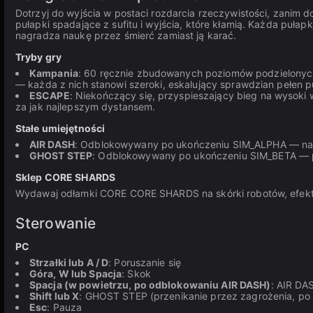
Dotrzyj do wyjścia w postaci rozdarcia rzeczywistości, zanim do
pułapki spadające z sufitu i wyjścia, które kłamią. Każda puła
nagradza naukę przez śmierć zamiast ją karać.
Tryby gry
Kampania
: 60 ręcznie zbudowanych poziomów podzielonych
— każda z nich stanowi szeroki, eskalujący sprawdzian pełen puł
ESCAPE
: Niekończący się, przyspieszający bieg na wysoki 
za jak najlepszym dystansem.
Stałe umiejętności
AIR DASH
: Odblokowywany po ukończeniu SIM_ALPHA — naci
GHOST STEP
: Odblokowywany po ukończeniu SIM_BETA — p
Sklep CORE SHARDS
Wydawaj odłamki CORE CORE SHARDS na skórki robotów, efekty
Sterowanie
PC
Strzałki lub A / D
: Poruszanie się
Góra, W lub Spacja
: Skok
Spacja (w powietrzu, po odblokowaniu AIR DASH)
: AIR DA
Shift lub X
: GHOST STEP (przenikanie przez zagrożenia, po
Esc
: Pauza