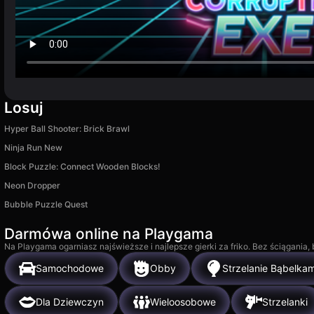
Losuj
Hyper Ball Shooter: Brick Brawl
Ninja Run New
Block Puzzle: Connect Wooden Blocks!
Neon Dropper
Bubble Puzzle Quest
Darmówa online na Playgama
Na Playgama ogarniasz najświeższe i najlepsze gierki za friko. Bez ściągania
Samochodowe
Obby
Strzelanie Bąbelkam
Dla Dziewczyn
Wieloosobowe
Strzelanki