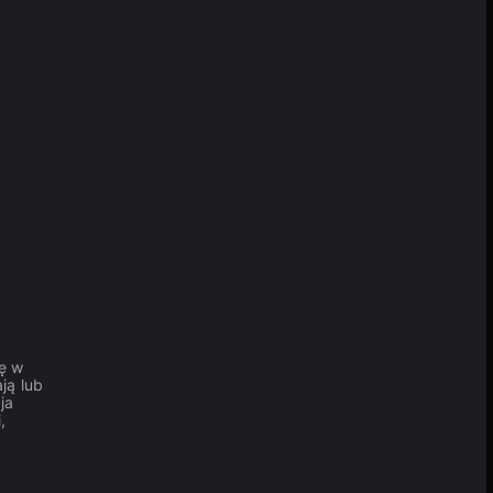
ię w
ją lub
ja
,