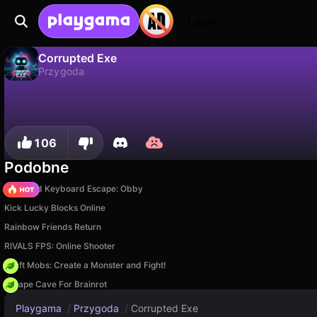
Login
Corrupted Exe
Przygoda
Corrupted Exe to darmowa gra przygoda od Anecron Games. Zagraj online na Playgama.
Nie
Zapisz
Zapisz postępy!
106
Podobne
+1 Speed Keyboard Escape: Obby
Kick Lucky Blocks Online
Rainbow Friends Return
RIVALS FPS: Online Shooter
Craft Mobs: Create a Monster and Fight!
Escape Cave For Brainrot
Playgama
/
Przygoda
/
Corrupted Exe