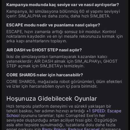
Kampanya modunda kaç seviye var ve nasıl ayrılıyorlar?
Kampanya, iki simülasyona bölünmüş 60 el yapımı seviyeyi
içerir: SIM_ALPHA ve daha zorlu, daha hızlı SIM_BETA.
ESCAPE modu nedir ve puanlama nasıl çalışır?
ESCAPE, hızın zamanla arttığı sonsuz bir moddur. Kontrol
noktalarını kaydedin ve en iyi mesafe rekorunuzu kırmak için
arka kapı anahtarlarını toplayın.
AIR DASH ve GHOST STEP nasıl açılır?
İkisi de simülasyonları tamamlayarak kazanılan kalıcı
yeteneklerdir: AIR DASH almak için SIM_ALPHA'yı, GHOST
STEP açmak için SIM_BETA'yı temizleyin.
CORE SHARDS neler için harcanabilir?
CORE SHARDS, mağazada robot görünümleri, ölüm efektleri
ve izler için harcanabilen oyun içi para birimidir.
Hoşunuza Gidebilecek Oyunlar
Hızlı tempolu platform deneyimi ve sürekli yaklaşan bir
tehdit baskısı, her adımın hızınızı artırdığı
+1 SPEED: Escape
School
oyununu tanımlar; tıpkı Corrupted Exe'in her
seviyede oluşturduğu artan aciliyet hissi gibi. Özgürlüğün
asla altın tepside sunulmadığı, tuzaklarla dolu daha fazla
engel parkuru için
Barry Prison: Parkour Escape!
düşmanca