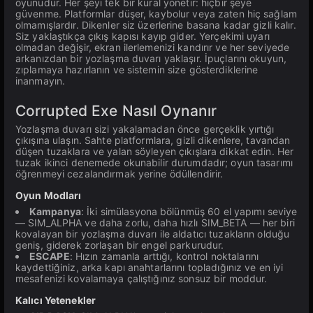
oyunudur. Her şeyi tek bir kural yönetir: hiçbir şeye
güvenme. Platformlar düşer, kaybolur veya zaten hiç sağlam
olmamışlardır. Dikenler siz üzerlerine basana kadar gizli kalır.
Siz yaklaştıkça çıkış kapısı kayıp gider. Yerçekimi uyarı
olmadan değişir, ekran ilerlemenizi kandırır ve her seviyede
arkanızdan bir yozlaşma duvarı yaklaşır. İpuçlarını okuyun,
zıplamaya hazırlanın ve sistemin size gösterdiklerine
inanmayın.
Corrupted Exe Nasıl Oynanır
Yozlaşma duvarı sizi yakalamadan önce gerçeklik yırtığı
çıkışına ulaşın. Sahte platformlara, gizli dikenlere, tavandan
düşen tuzaklara ve yalan söyleyen çıkışlara dikkat edin. Her
tuzak ikinci denemede okunabilir durumdadır; oyun tasarımı
öğrenmeyi cezalandırmak yerine ödüllendirir.
Oyun Modları
Kampanya
: İki simülasyona bölünmüş 60 el yapımı seviye
— SIM_ALPHA ve daha zorlu, daha hızlı SIM_BETA — her biri
kovalayan bir yozlaşma duvarı ile aldatıcı tuzakların olduğu
geniş, giderek zorlaşan bir engel parkurudur.
ESCAPE
: Hızın zamanla arttığı, kontrol noktalarını
kaydettiğiniz, arka kapı anahtarlarını topladığınız ve en iyi
mesafenizi kovalamaya çalıştığınız sonsuz bir moddur.
Kalıcı Yetenekler