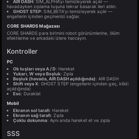
AIR DASH
: SIM_ALPHA'yı temizleyerek açılır —
havadayken zıplama tuşuna tekrar basarak ileri atılın.
GHOST STEP
: SIM_BETA'yı temizleyerek açılır —
engellerin içinden geçmenizi sağlar.
CORE SHARDS Mağazası
CORE SHARDS para birimini robot görünümlerine, ölüm
efektlerine ve arkadaki izlere harcayın.
Kontroller
PC
Ok tuşları veya A / D
: Hareket
Yukarı, W veya Boşluk
: Zıpla
Boşluk (havada, AIR DASH açıldığında)
: AIR DASH
Shift veya X
: GHOST STEP (engellerin içinden geç, kilidi
açıldığında)
Esc
: Duraklat
Mobil
Ekranın sol tarafı
: Hareket
Ekranın sağ tarafı
: Zıpla
Çoklu dokunma
: Aynı anda hareket et ve zıpla
SSS