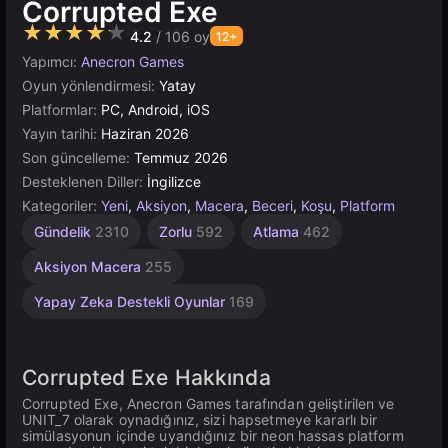
Corrupted Exe
★★★★★
4.2
/ 106 oy
12+
Yapımcı:
Anecron Games
Oyun yönlendirmesi:
Yatay
Platformlar:
PC, Android, iOS
Yayın tarihi:
Haziran 2026
Son güncelleme:
Temmuz 2026
Desteklenen Diller:
İngilizce
Kategoriler:
Yeni
,
Aksiyon
,
Macera
,
Beceri
,
Koşu
,
Platform
Gündelik
2310
Zorlu
592
Atlama
462
Aksiyon Macera
255
Yapay Zeka Destekli Oyunlar
169
Corrupted Exe Hakkında
Corrupted Exe, Anecron Games tarafından geliştirilen ve
UNIT_7 olarak oynadığınız, sizi hapsetmeye kararlı bir
simülasyonun içinde uyandığınız bir neon hassas platform