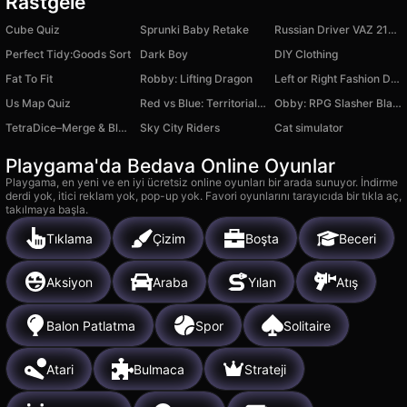
Rastgele
Cube Quiz
Sprunki Baby Retake
Russian Driver VAZ 2108
Perfect Tidy:Goods Sort
Dark Boy
DIY Clothing
Fat To Fit
Robby: Lifting Dragon
Left or Right Fashion Dress
Us Map Quiz
Red vs Blue: Territorial Capture
Obby: RPG Slasher Blade Loot
TetraDice–Merge & Blast Blocks
Sky City Riders
Cat simulator
Playgama'da Bedava Online Oyunlar
Playgama, en yeni ve en iyi ücretsiz online oyunları bir arada sunuyor. İndirme
derdi yok, itici reklam yok, pop-up yok. Favori oyunlarını tarayıcıda bir tıkla aç,
takılmaya başla.
Tıklama
Çizim
Boşta
Beceri
Aksiyon
Araba
Yılan
Atış
Balon Patlatma
Spor
Solitaire
Atari
Bulmaca
Strateji