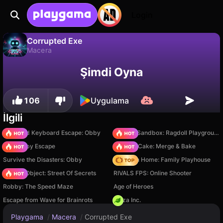
Login
Corrupted Exe
Macera
Corrupted Exe, Anecron Games tarafından yapılmış ücretsiz bir macera oyunudur. Playgama'da oyna.
Hayır
Kaydet
İlerlemeyi kaydet!
Şimdi Oyna
106
Uygulama
İlgili
+1 Speed Keyboard Escape: Obby
Sprunki Sandbox: Ragdoll Playground Mode
Your Obby Escape
Piece of Cake: Merge & Bake
Survive the Disasters: Obby
My Town Home: Family Playhouse
Hidden Object: Street Of Secrets
RIVALS FPS: Online Shooter
Robby: The Speed Maze
Age of Heroes
Escape from Wave for Brainrots
Pizza Inc.
Playgama
/
Macera
/
Corrupted Exe