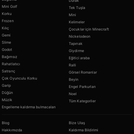
Durak
Mini Golf
Tek Tuşla
Korku
Mini
Frozen
Kelimeler
Kılıç
Çocuklar için Minecraft
Gemi
Nickelodeon
Slime
Tapınak
Godot
Giydirme
Bağımsız
Eğitici araba
Rahatlatıcı
Ralli
Satranç
Görsel Romanlar
Çok Oyunculu Korku
Beyin
Garip
Engel Parkurları
Düğün
Noel
Müzik
Tüm Kategoriler
Engelleme kaldırma bulmacaları
Blog
Bize Ulaş
Hakkımızda
Kaldırma Bildirimi