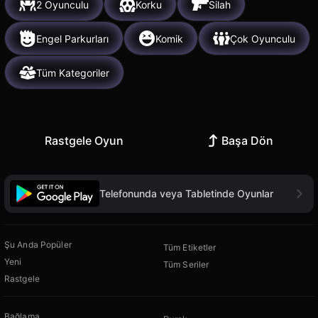
2 Oyunculu
Korku
Silah
Engel Parkurları
Komik
Çok Oyunculu
Tüm Kategoriler
Rastgele Oyun
Başa Dön
Telefonunda veya Tabletinde Oyunlar
Şu Anda Popüler
Tüm Etiketler
Yeni
Tüm Seriler
Rastgele
Bağlama