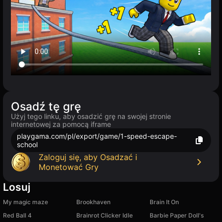
Osadź tę grę
Użyj tego linku, aby osadzić grę na swojej stronie
internetowej za pomocą iframe
playgama.com/pl/export/game/1-speed-escape-
school
Zaloguj się, aby Osadzać i
Monetować Gry
Losuj
My magic maze
Brookhaven
Brain It On
Red Ball 4
Brainrot Clicker Idle
Barbie Paper Doll's