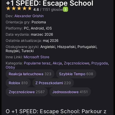
+1 SPEED: Escape School
★★★★★
4.6
/ 1151 głosów
3
Dev:
Alexander Grishin
Orientacja gry:
Pozioma
Platformy:
PC, Android, iOS
Data wydania:
marzec 2026
Ostatnia aktualizacja:
maj 2026
Obsługiwane języki:
Angielski, Hiszpański, Portugalski,
Rosyjski, Turecki
Inne Linki:
Microsoft Store
Kategoria:
Popularne teraz
,
Akcja
,
Zręcznościowe
,
Przygoda
,
Obby
Przygodowe
Reakcja łańcuchowa
323
Szybkie Tempo
608
Akcji
255
Roblox
810
Z Przeszkodami
220
Zręcznościowe
2587
Jednoosobowe
4151
O +1 SPEED: Escape School: Parkour z