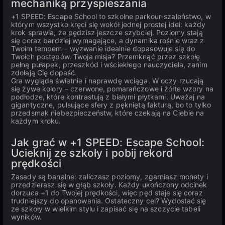
mechaniką przyspieszania
+1 SPEED: Escape School to szkolne parkour-szaleństwo, w
którym wszystko kręci się wokół jednej prostej idei: każdy
krok sprawia, że pędzisz jeszcze szybciej. Poziomy stają
się coraz bardziej wymagające, a dynamika rośnie wraz z
Twoim tempem – wyzwanie idealnie dopasowuje się do
Twoich postępów. Twoja misja? Przemknąć przez szkołę
pełną pułapek, przeszkód i wściekłego nauczyciela, zanim
zdołają Cię dopaść.
Gra wygląda świetnie i naprawdę wciąga. W oczy rzucają
się żywe kolory – czerwone, pomarańczowe i żółte wzory na
podłodze, które kontrastują z białymi płytkami. Uważaj na
gigantyczne, pulsujące sfery z pękniętą fakturą, bo to tylko
przedsmak niebezpieczeństw, które czekają na Ciebie na
każdym kroku.
Jak grać w +1 SPEED: Escape School:
Ucieknij ze szkoły i pobij rekord
prędkości
Zasady są banalne: zaliczasz poziomy, zgarniasz monety i
przedzierasz się w głąb szkoły. Każdy ukończony odcinek
dorzuca +1 do Twojej prędkości, więc pęd staje się coraz
trudniejszy do opanowania. Ostateczny cel? Wydostać się
ze szkoły w wielkim stylu i zapisać się na szczycie tabeli
wyników.