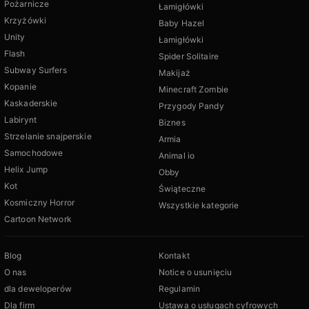
Pożarnicze
Łamigłówki
Krzyżówki
Baby Hazel
Unity
Łamigłówki
Flash
Spider Solitaire
Subway Surfers
Makijaż
Kopanie
Minecraft Zombie
Kaskaderskie
Przygody Pandy
Labirynt
Biznes
Strzelanie snajperskie
Armia
Samochodowe
Animal io
Helix Jump
Obby
Kot
Świąteczne
Kosmiczny Horror
Wszystkie kategorie
Cartoon Network
Blog
Kontakt
O nas
Notice o usunięciu
dla deweloperów
Regulamin
Dla firm
Ustawa o usługach cyfrowych