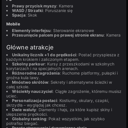
Prawy przycisk myszy
: Kamera
WASD / Strzałki
: Poruszanie się
Spacja
: Skok
Mobile
Elementy interfejsu
: Sterowanie ekranowe
Przesunięcie palcem po prawej stronie ekranu
: Kamera
Główne atrakcje
Unikalny licznik +1 do prędkości
: Postać przyspiesza z
każdym krokiem i zaliczonym etapem.
Szkolny parkour
: Kursy z przeszkodami w szkolnych
korytarzach i na specjalnych arenach.
Różnorodne zagrożenia
: Ruchome platformy, pułapki i
groźna kula lawy.
Mnóstwo skrótów
: Sekrety i alternatywne ścieżki w
całej szkole.
Wściekły nauczyciel
: Ciągłe zagrożenie, któremu musisz
uciec.
Personalizacja postaci
: Kostiumy, okulary, czapki,
skrzydła – wyglądaj jak chcesz.
Dwie waluty
: Diamenty i hajs, za które kupisz skiny i
ulepszenia prędkości.
Globalny ranking
: Pokaż wszystkim, jak szybko
potrafisz biegać.
Proste sterowanie i dynamiczna akcja
.