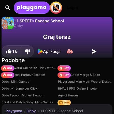
Login
+1 SPEED: Escape School
Obby
Nie
Zapisz
Zapisz postępy!
+1 SPEED: Escape School to darmowa gra obby od Alexander Grishin. Zagraj online na Playgama.
Graj teraz
1k
Aplikacja
Podobne
Sprunki World Online RP - Play with Friends!
TB World
Barry Prison: Parkour Escape!
Piece of Cake: Merge & Bake
Obby: Mini-Games
Playground Man Mod! Web of Destruction!
Obby: +1 Jump per Click
RIVALS FPS: Online Shooter
ObbyTycoon: Money Tycoon
Age of Heroes
Steal and Catch Obby: Mini-Games
Hedgies
Playgama
/
Obby
/
+1 SPEED: Escape School