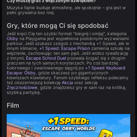
Czy muszę grać z włączonym dźwiękiem?
Muzyka fajnie buduje atmosferę, ale spokojnie – gra jest w
pełni grywalna bez niej.
Gry, które mogą Ci się spodobać
Jeśli kręci Cię ten szybki format "biegnij i omijaj", kategoria
Obby
na Playgama jest wypełniona podobnymi wyzwaniami
parkour. Jeśli szukasz czegoś z mechaniką +1 Speed, ale w
innym klimacie,
+1 Speed: Escape Prison
zamienia szkołę na
więzienie, zachowując ten sam pęd. Jeśli wolisz rywalizację
z innymi,
Escape School Duel
pozwala ścigać się z drugim
graczem na tych samych korytarzach. Po coś bardziej
kolorowego i zwariowanego sięgnij po
+1 Speed Keyboard
Escape: Obby
, gdzie skaczesz po gigantycznych
klawiszach klawiatury. Fanom szybkiego refleksu polecamy
też obszerniejszą kolekcję
Akcja
oraz sekcję
Zręcznościowe
, gdzie znajdziesz gry w sam raz na krótką,
szybką partyjkę.
Film