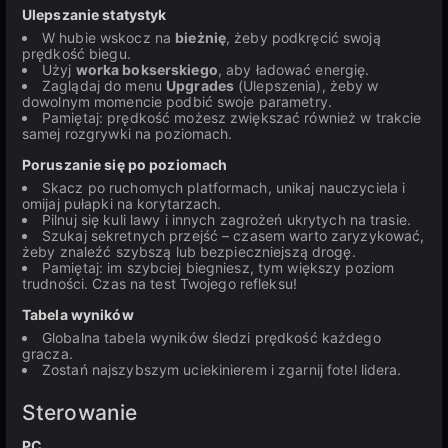
Ulepszanie statystyk
W hubie wskocz na
bieżnię
, żeby podkręcić swoją
prędkość biegu.
Użyj
worka bokserskiego
, aby ładować energię.
Zaglądaj do menu
Upgrades
(Ulepszenia), żeby w
dowolnym momencie podbić swoje parametry.
Pamiętaj: prędkość możesz zwiększać również w trakcie
samej rozgrywki na poziomach.
Poruszanie się po poziomach
Skacz po ruchomych platformach, unikaj nauczyciela i
omijaj pułapki na korytarzach.
Pilnuj się kuli lawy i innych zagrożeń ukrytych na trasie.
Szukaj sekretnych przejść – czasem warto zaryzykować,
żeby znaleźć szybszą lub bezpieczniejszą drogę.
Pamiętaj: im szybciej biegniesz, tym większy poziom
trudności. Czas na test Twojego refleksu!
Tabela wyników
Globalna tabela wyników śledzi prędkość każdego
gracza.
Zostań najszybszym uciekinierem i zgarnij fotel lidera.
Sterowanie
PC