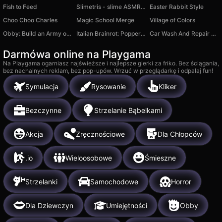
Fish to Feed
Slimetris - slime ASMR puzzle
Easter Rabbit Style
Choo Choo Charles
Magic School Merge
Village of Colors
Obby: Build an Army of 1000 Noobs!
Italian Brainrot: Popper Crazy
Car Wash And Repair Game
Darmówa online na Playgama
Na Playgama ogarniasz najświeższe i najlepsze gierki za friko. Bez ściągania,
bez nachalnych reklam, bez pop-upów. Wrzuć w przeglądarkę i odpalaj fun!
Symulacja
Rysowanie
Kliker
Bezczynne
Strzelanie Bąbelkami
Akcja
Zręcznościowe
Dla Chłopców
.io
Wieloosobowe
Śmieszne
Strzelanki
Samochodowe
Horror
Dla Dziewczyn
Umiejętności
Obby