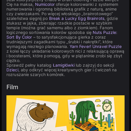
Cię na maksa,
Numicolor
oferuje kolorowanki z systemem
numerowania i ogromną biblioteką grafik z naturą, anime
czy zwierzakami. Po więcej włoskiego „brainrotowego”
szaleństwa sięgnij po
Break a Lucky Egg Brainrots
, gdzie
stukasz w jajka, zbierając rzadkie postacie w szybkim
tempie (można grać samemu albo z ziomkiem). Fanom
logicznego sortowania kolorów spodoba się
Nuts Puzzle:
Sort By Color
– to satysfakcjonująca gierka z coraz
trudniejszymi zagadkami typu „śrubki i nakrętki”, które
wymagają niezłego planowania.
Yarn Fever! Unravel Puzzle
z kolei łączy układanie kolorowych nici z relaksującą oprawą
i boosterami, które pomogą, gdy w plątaninie zrobi się zbyt
ciężko.
Sprawdź pełny katalog
Łamigłówki
lub zajrzyj do sekcji
Dzieci
, aby odkryć więcej kreatywnych gier i ćwiczeń na
rozruszanie szarych komórek.
Film