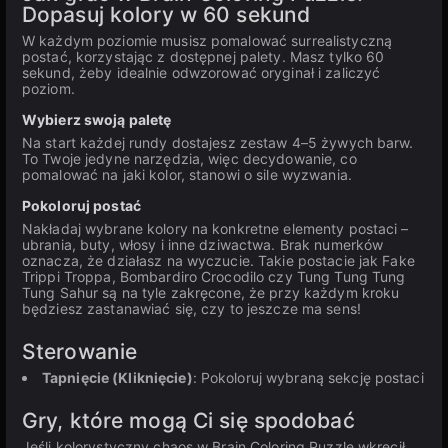
Dopasuj kolory w 60 sekund
W każdym poziomie musisz pomalować surrealistyczną
postać, korzystając z dostępnej palety. Masz tylko 60
sekund, żeby idealnie odwzorować oryginał i zaliczyć
poziom.
Wybierz swoją paletę
Na start każdej rundy dostajesz zestaw 4–5 żywych barw.
To Twoje jedyne narzędzia, więc decydowanie, co
pomalować na jaki kolor, stanowi o sile wyzwania.
Pokoloruj postać
Nakładaj wybrane kolory na konkretne elementy postaci –
ubrania, buty, włosy i inne dziwactwa. Brak numerków
oznacza, że działasz na wyczucie. Takie postacie jak Fake
Trippi Troppa, Bombardiro Crocodilo czy Tung Tung Tung
Tung Sahur są na tyle zakręcone, że przy każdym kroku
będziesz zastanawiać się, czy to jeszcze ma sens!
Sterowanie
Tapnięcie (Kliknięcie)
: Pokoloruj wybraną sekcję postaci
Gry, które mogą Ci się spodobać
Jeśli kolorystyczny chaos w Brain Coloring Puzzle wkręcił