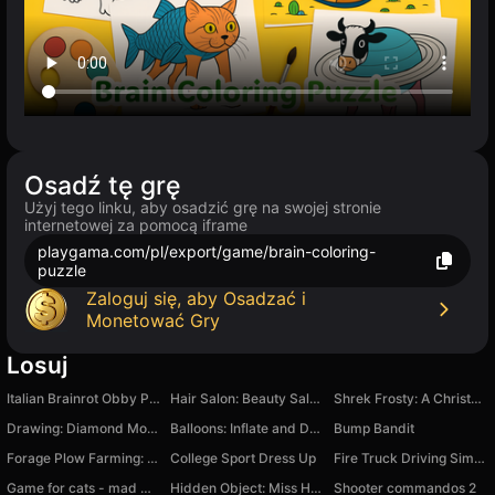
Osadź tę grę
Użyj tego linku, aby osadzić grę na swojej stronie
internetowej za pomocą iframe
playgama.com/pl/export/game/brain-coloring-
puzzle
Zaloguj się, aby Osadzać i
Monetować Gry
Losuj
Italian Brainrot Obby Parkour
Hair Salon: Beauty Salon Game
Shrek Frosty: A Christmas Adventure
Drawing: Diamond Mosaic
Balloons: Inflate and DO NOT pop!
Bump Bandit
Forage Plow Farming: Harvest Tractor Simulator
College Sport Dress Up
Fire Truck Driving Simulator
Game for cats - mad mice
Hidden Object: Miss Holmes and her cat
Shooter commandos 2