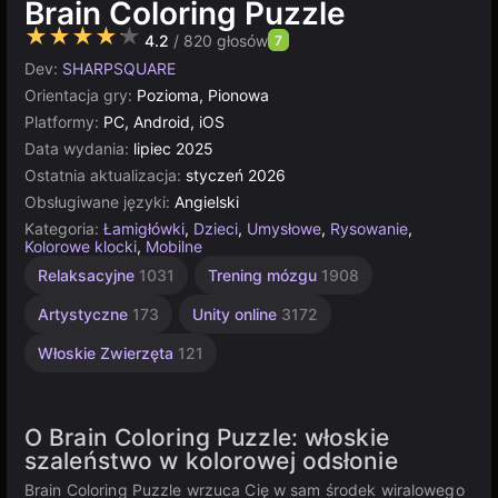
Brain Coloring Puzzle
★★★★★
4.2
/ 820 głosów
7
Dev:
SHARPSQUARE
Orientacja gry:
Pozioma, Pionowa
Platformy:
PC, Android, iOS
Data wydania:
lipiec 2025
Ostatnia aktualizacja:
styczeń 2026
Obsługiwane języki:
Angielski
Kategoria:
Łamigłówki
,
Dzieci
,
Umysłowe
,
Rysowanie
,
Kolorowe klocki
,
Mobilne
Relaksacyjne
1031
Trening mózgu
1908
Artystyczne
173
Unity online
3172
Włoskie Zwierzęta
121
O Brain Coloring Puzzle: włoskie
szaleństwo w kolorowej odsłonie
Brain Coloring Puzzle wrzuca Cię w sam środek wiralowego