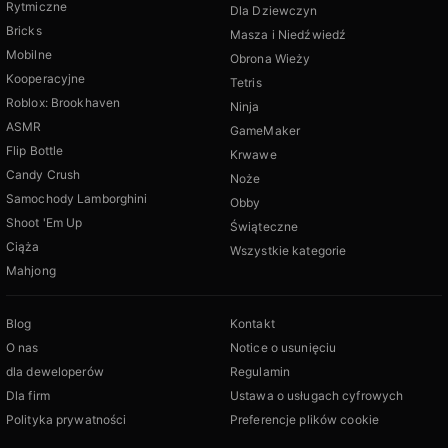
Rytmiczne
Dla Dziewczyn
Bricks
Masza i Niedźwiedź
Mobilne
Obrona Wieży
Kooperacyjne
Tetris
Roblox: Brookhaven
Ninja
ASMR
GameMaker
Flip Bottle
Krwawe
Candy Crush
Noże
Samochody Lamborghini
Obby
Shoot 'Em Up
Świąteczne
Ciąża
Wszystkie kategorie
Mahjong
Blog
Kontakt
O nas
Notice o usunięciu
dla deweloperów
Regulamin
Dla firm
Ustawa o usługach cyfrowych
Polityka prywatności
Preferencje plików cookie