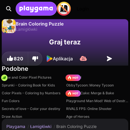
Login
Brain Coloring Puzzle
Łamigłówki
Brain Coloring Puzzle to darmowa gra łamigłówki od SHARPSQUARE. Zagraj online na Playgama.
Nie
Zapisz
Zapisz postępy!
Graj teraz
820
Aplikacja
Podobne
Draw and Color Pixel Pictures
TB World
Sprunki - Coloring Book for Kids
ObbyTycoon: Money Tycoon
Color Pixels - Coloring by Numbers
Piece of Cake: Merge & Bake
Fun Colors
Playground Man Mod! Web of Destruction!
Secrets of love - Color your destiny
RIVALS FPS: Online Shooter
Draw Action
Age of Heroes
Playgama
/
Łamigłówki
/
Brain Coloring Puzzle