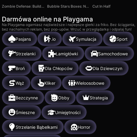
Zombie Defense: Building Clearance
Bubble Stars Boxes: Nori & Wendy
Cut In Half
Darmówa online na Playgama
Na Playgama ogarniasz najświeższe i najlepsze gierki za friko. Bez ściągania,
bez nachalnych reklam, bez pop-upów. Wrzuć w przeglądarkę i odpalaj fun!
Pasjans
.io
Symulacja
Sport
Strzelanki
Łamigłówki
Samochodowe
Broń
Dla Chłopców
Dla Dziewczyn
Wąż
Kliker
Wieloosobowe
Bezczynne
Obby
Strategia
Śmieszne
Umiejętności
Strzelanie Bąbelkami
Horror