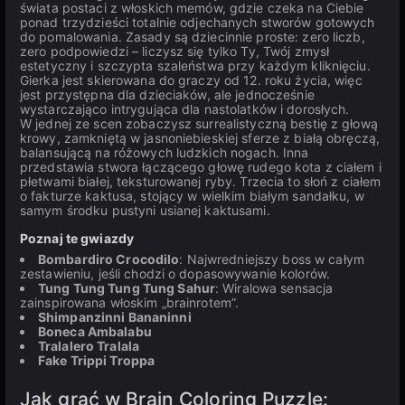
świata postaci z włoskich memów, gdzie czeka na Ciebie
ponad trzydzieści totalnie odjechanych stworów gotowych
do pomalowania. Zasady są dziecinnie proste: zero liczb,
zero podpowiedzi – liczysz się tylko Ty, Twój zmysł
estetyczny i szczypta szaleństwa przy każdym kliknięciu.
Gierka jest skierowana do graczy od 12. roku życia, więc
jest przystępna dla dzieciaków, ale jednocześnie
wystarczająco intrygująca dla nastolatków i dorosłych.
W jednej ze scen zobaczysz surrealistyczną bestię z głową
krowy, zamkniętą w jasnoniebieskiej sferze z białą obręczą,
balansującą na różowych ludzkich nogach. Inna
przedstawia stwora łączącego głowę rudego kota z ciałem i
płetwami białej, teksturowanej ryby. Trzecia to słoń z ciałem
o fakturze kaktusa, stojący w wielkim białym sandałku, w
samym środku pustyni usianej kaktusami.
Poznaj te gwiazdy
Bombardiro Crocodilo
: Najwredniejszy boss w całym
zestawieniu, jeśli chodzi o dopasowywanie kolorów.
Tung Tung Tung Tung Sahur
: Wiralowa sensacja
zainspirowana włoskim „brainrotem”.
Shimpanzinni Bananinni
Boneca Ambalabu
Tralalero Tralala
Fake Trippi Troppa
Jak grać w Brain Coloring Puzzle: