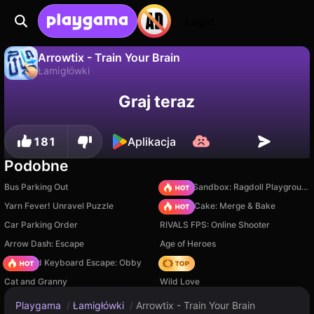
Login
Arrowtix - Train Your Brain
Łamigłówki
Nie
Zapisz
Zapisz postępy!
Arrowtix - Train Your Brain to darmowa gra łamigłówki od ZazGames. Zagraj online na Playgama.
Graj teraz
181
Aplikacja
Podobne
Bus Parking Out
Sprunki Sandbox: Ragdoll Playground Mode
Yarn Fever! Unravel Puzzle
Piece of Cake: Merge & Bake
Car Parking Order
RIVALS FPS: Online Shooter
Arrow Dash: Escape
Age of Heroes
+1 Speed Keyboard Escape: Obby
Hedgies
Cat and Granny
Wild Love
Playgama
/
Łamigłówki
/
Arrowtix - Train Your Brain