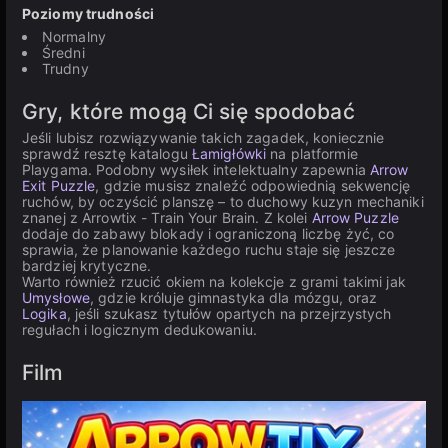
Poziomy trudności
Normalny
Średni
Trudny
Gry, które mogą Ci się spodobać
Jeśli lubisz rozwiązywanie takich zagadek, koniecznie
sprawdź resztę katalogu
Łamigłówki
na platformie
Playgama. Podobny wysiłek intelektualny zapewnia
Arrow
Exit Puzzle
, gdzie musisz znaleźć odpowiednią sekwencję
ruchów, by oczyścić planszę – to duchowy kuzyn mechaniki
znanej z Arrowtix - Train Your Brain. Z kolei
Arrow Puzzle
dodaje do zabawy blokady i ograniczoną liczbę żyć, co
sprawia, że planowanie każdego ruchu staje się jeszcze
bardziej krytyczne.
Warto również rzucić okiem na kolekcje z grami takimi jak
Umysłowe
, gdzie króluje gimnastyka dla mózgu, oraz
Logika
, jeśli szukasz tytułów opartych na przejrzystych
regułach i logicznym dedukowaniu.
Film