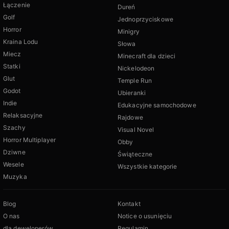
Łączenie
Dureń
Golf
Jednoprzyciskowe
Horror
Minigry
Kraina Lodu
Słowa
Miecz
Minecraft dla dzieci
Statki
Nickelodeon
Glut
Temple Run
Godot
Ubieranki
Indie
Edukacyjne samochodowe
Relaksacyjne
Rajdowe
Szachy
Visual Novel
Horror Multiplayer
Obby
Dziwne
Świąteczne
Wesele
Wszystkie kategorie
Muzyka
Blog
Kontakt
O nas
Notice o usunięciu
dla deweloperów
Regulamin