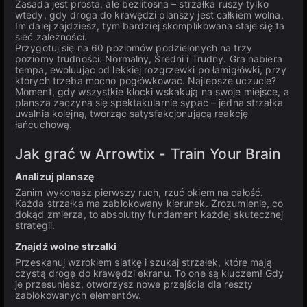
Zasada jest prosta, ale bezlitosna – strzałka ruszy tylko
wtedy, gdy droga do krawędzi planszy jest całkiem wolna.
Im dalej zajdziesz, tym bardziej skomplikowana staje się ta
sieć zależności.
Przygotuj się na 60 poziomów podzielonych na trzy
poziomy trudności: Normalny, Średni i Trudny. Gra nabiera
tempa, ewoluując od lekkiej rozgrzewki po łamigłówki, przy
których trzeba mocno pogłówkować. Najlepsze uczucie?
Moment, gdy wszystkie klocki wskakują na swoje miejsce, a
plansza zaczyna się spektakularnie sypać – jedna strzałka
uwalnia kolejną, tworząc satysfakcjonującą reakcję
łańcuchową.
Jak grać w Arrowtix - Train Your Brain
Analizuj planszę
Zanim wykonasz pierwszy ruch, rzuć okiem na całość.
Każda strzałka ma zablokowany kierunek. Zrozumienie, co
dokąd zmierza, to absolutny fundament każdej skutecznej
strategii.
Znajdź wolne strzałki
Przeskanuj wzrokiem siatkę i szukaj strzałek, które mają
czystą drogę do krawędzi ekranu. To one są kluczem! Gdy
je przesuniesz, otworzysz nowe przejścia dla reszty
zablokowanych elementów.