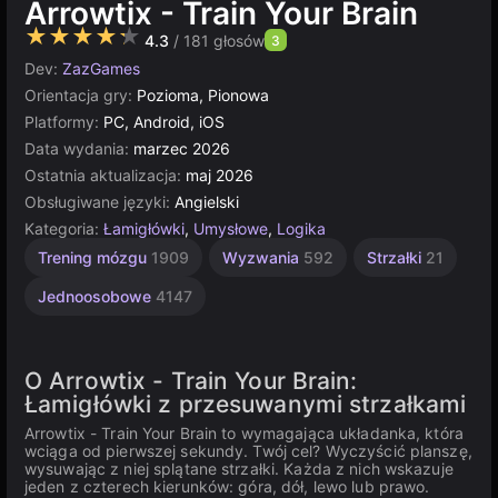
Arrowtix - Train Your Brain
★★★★★
4.3
/ 181 głosów
3
Dev:
ZazGames
Orientacja gry:
Pozioma, Pionowa
Platformy:
PC, Android, iOS
Data wydania:
marzec 2026
Ostatnia aktualizacja:
maj 2026
Obsługiwane języki:
Angielski
Kategoria:
Łamigłówki
,
Umysłowe
,
Logika
Trening mózgu
1909
Wyzwania
592
Strzałki
21
Jednoosobowe
4147
O Arrowtix - Train Your Brain:
Łamigłówki z przesuwanymi strzałkami
Arrowtix - Train Your Brain to wymagająca układanka, która
wciąga od pierwszej sekundy. Twój cel? Wyczyścić planszę,
wysuwając z niej splątane strzałki. Każda z nich wskazuje
jeden z czterech kierunków: góra, dół, lewo lub prawo.