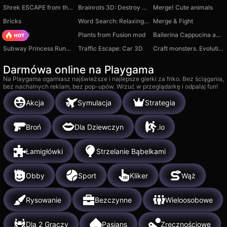
Shrek ESCAPE from the Swamp 2
Brainrots 3D: Destroy walls with a laser!
Merge! Cute animals
Bricks
Word Search: Relaxing Puzzles
Merge & Fight
TB World
Plants from Fusion mod
Ballerina Cappucina and Barry's Prison
Subway Princess Runner
Traffic Escape: Car 3D
Craft monsters. Evolution
Darmówa online na Playgama
Na Playgama ogarniasz najświeższe i najlepsze gierki za friko. Bez ściągania,
bez nachalnych reklam, bez pop-upów. Wrzuć w przeglądarkę i odpalaj fun!
Akcja
Symulacja
Strategia
Broń
Dla Dziewczyn
.io
Łamigłówki
Strzelanie Bąbelkami
Obby
Sport
Kliker
Wąż
Rysowanie
Bezczynne
Wieloosobowe
Dla 2 Graczy
Pasjans
Zręcznościowe