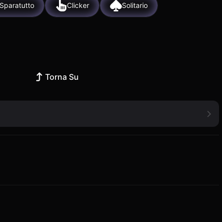
Sparatutto
Clicker
Solitario
Torna Su