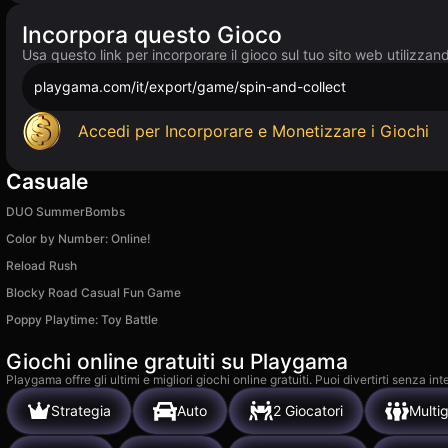
Incorpora questo Gioco
Usa questo link per incorporare il gioco sul tuo sito web utilizzan
playgama.com/it/export/game/spin-and-collect
Accedi per Incorporare e Monetizzare i Giochi
Casuale
DUO SummerBombs
Color by Number: Online!
Reload Rush
Blocky Road Casual Fun Game
Poppy Playtime: Toy Battle
Giochi online gratuiti su Playgama
Playgama offre gli ultimi e migliori giochi online gratuiti. Puoi divertirti senza
Strategia
Auto
2 Giocatori
Multi