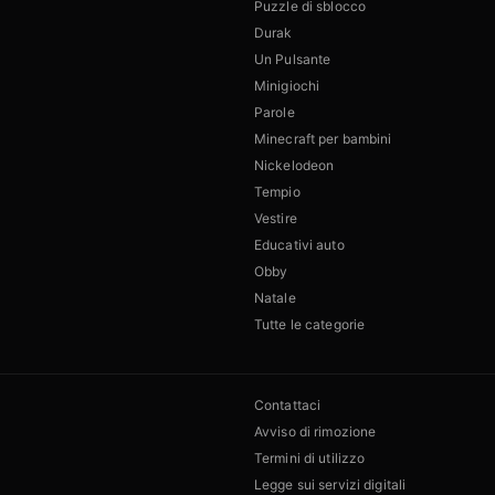
Puzzle di sblocco
Durak
Un Pulsante
Minigiochi
Parole
Minecraft per bambini
Nickelodeon
Tempio
Vestire
Educativi auto
Obby
Natale
Tutte le categorie
Contattaci
Avviso di rimozione
Termini di utilizzo
Legge sui servizi digitali