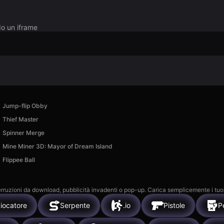
do un iframe
Jump-flip Obby
Thief Master
Spinner Merge
Mine Miner 3D: Mayor of Dream Island
Flippee Ball
 interruzioni da download, pubblicità invadenti o pop-up. Carica semplicemente i tuo
giocatore
Serpente
.io
Pistole
P