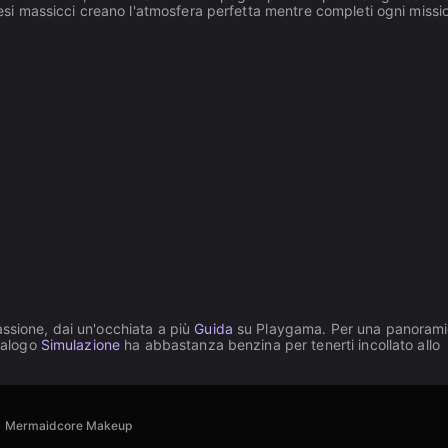
 pesi massicci creano l'atmosfera perfetta mentre completi ogni missi
assione, dai un'occhiata a più
Guida
su Playgama. Per una panoram
atalogo
Simulazione
ha abbastanza benzina per tenerti incollato allo
Mermaidcore Makeup