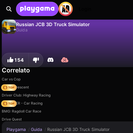
Login
Russian JCB 3D Truck Simulator
Guida
No
Salva
Salva i progressi!
Russian JCB 3D Truck Simulator è un gioco di guida gratuito di OneY Games Studio. Giocaci online su Playgama.
154
Correlato
Car vs Cop
Deadly Descent
Driver Club: Highway Racing
MR RACER - Car Racing
BMG: Ragdoll Car Race
Drive Quest
Playgama
/
Guida
/
Russian JCB 3D Truck Simulator