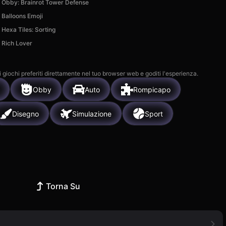
Obby: Brainrot Tower Defense
Balloons Emoji
Hexa Tiles: Sorting
Rich Lover
i giochi preferiti direttamente nel tuo browser web e goditi l'esperienza.
Obby
Auto
Rompicapo
Disegno
Simulazione
Sport
Torna Su