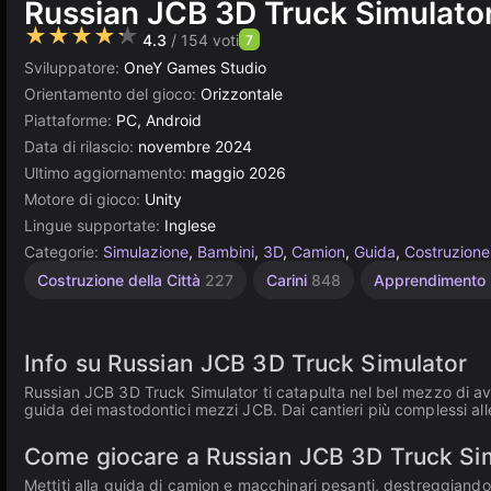
Russian JCB 3D Truck Simulato
★★★★★
4.3
/ 154 voti
7
Sviluppatore:
OneY Games Studio
Orientamento del gioco:
Orizzontale
Piattaforme:
PC, Android
Data di rilascio:
novembre 2024
Ultimo aggiornamento:
maggio 2026
Motore di gioco:
Unity
Lingue supportate:
Inglese
Categorie:
Simulazione
,
Bambini
,
3D
,
Camion
,
Guida
,
Costruzione
Costruzione
Gestione
Unity
Costruzione della Città
227
Carini
848
Apprendimento
online
delle
636
3177
Risorse
297
Info su Russian JCB 3D Truck Simulator
Russian JCB 3D Truck Simulator ti catapulta nel bel mezzo di avve
guida dei mastodontici mezzi JCB. Dai cantieri più complessi alle
Come giocare a Russian JCB 3D Truck Si
Mettiti alla guida di camion e macchinari pesanti, destreggiandot