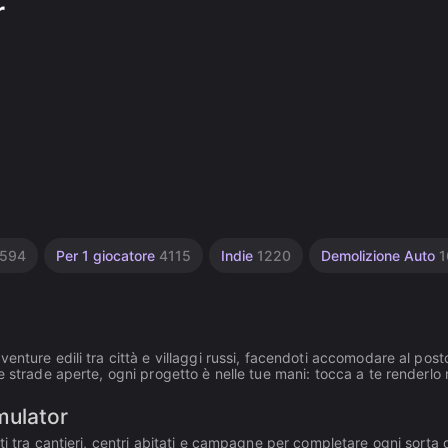
r
594
Per 1 giocatore
4115
Indie
1220
Demolizione Auto
1
nture edili tra città e villaggi russi, facendoti accomodare al post
 strade aperte, ogni progetto è nelle tue mani: tocca a te renderlo r
mulator
i tra cantieri, centri abitati e campagne per completare ogni sorta 