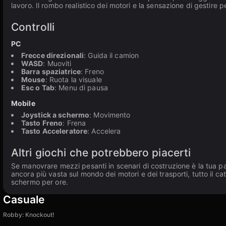
lavoro. Il rombo realistico dei motori e la sensazione di gestire
Controlli
PC
Frecce direzionali
: Guida il camion
WASD
: Muoviti
Barra spaziatrice
: Freno
Mouse
: Ruota la visuale
Esc o Tab
: Menu di pausa
Mobile
Joystick a schermo
: Movimento
Tasto Freno
: Frena
Tasto Acceleratore
: Accelera
Altri giochi che potrebbero piacerti
Se manovrare mezzi pesanti in scenari di costruzione è la tua p
ancora più vasta sul mondo dei motori e dei trasporti, tutto il c
schermo per ore.
Casuale
Robby: Knockout!