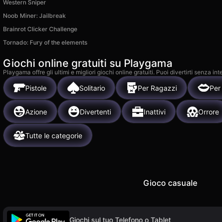
Western Sniper
Noob Miner: Jailbreak
Brainrot Clicker Challenge
Tornado: Fury of the elements
Giochi online gratuiti su Playgama
Playgama offre gli ultimi e migliori giochi online gratuiti. Puoi divertirti senza
Pistole
Solitario
Per Ragazzi
Per
Azione
Divertenti
Inattivi
Orrore
Tutte le categorie
Gioco casuale
Giochi sul tuo Telefono o Tablet