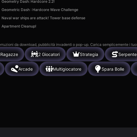
Geometry Dash: Hardcore 2.2!
Geometric Dash : Hardcore Wave Challenge
Naval war ships are attack! Tower base defense
Apartment Cleanup!
 interruzioni da download, pubblicità invadenti o pop-up. Carica semplicemente i tuo
 Ragazze
2 Giocatori
Strategia
Serpente
Arcade
Multigiocatore
Spara Bolle