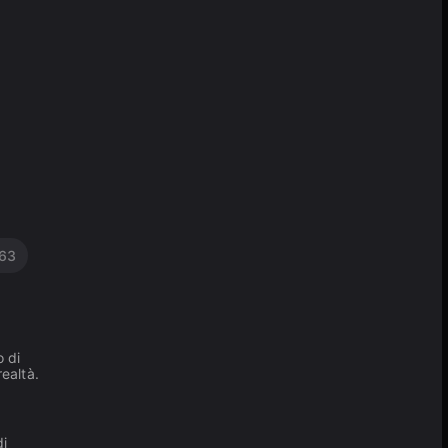
63
o di
ealtà.
di