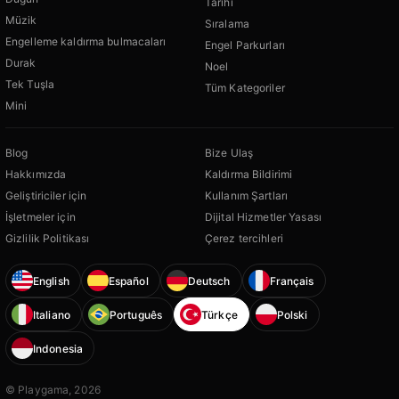
Tarihi
Müzik
Sıralama
Engelleme kaldırma bulmacaları
Engel Parkurları
Durak
Noel
Tek Tuşla
Tüm Kategoriler
Mini
Blog
Bize Ulaş
Hakkımızda
Kaldırma Bildirimi
Geliştiriciler için
Kullanım Şartları
İşletmeler için
Dijital Hizmetler Yasası
Gizlilik Politikası
Çerez tercihleri
English
Español
Deutsch
Français
Italiano
Português
Türkçe
Polski
Indonesia
© Playgama, 2026