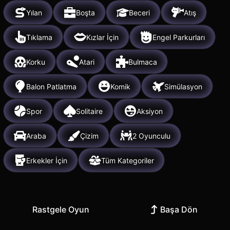
Yılan
Boşta
Beceri
Atış
Tıklama
Kızlar İçin
Engel Parkurları
Korku
Atari
Bulmaca
Balon Patlatma
Komik
Simülasyon
Spor
Solitaire
Aksiyon
Araba
Çizim
2 Oyunculu
Erkekler İçin
Tüm Kategoriler
Rastgele Oyun
Başa Dön