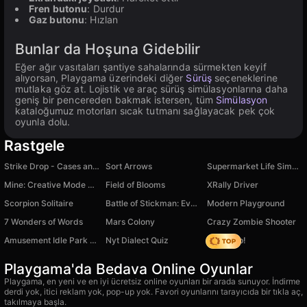
Fren butonu
: Durdur
Gaz butonu
: Hızlan
Bunlar da Hoşuna Gidebilir
Eğer ağır vasıtaları şantiye sahalarında sürmekten keyif
alıyorsan, Playgama üzerindeki diğer
Sürüş
seçeneklerine
mutlaka göz at. Lojistik ve araç sürüş simülasyonlarına daha
geniş bir pencereden bakmak istersen, tüm
Simülasyon
kataloğumuz motorları sıcak tutmanı sağlayacak pek çok
oyunla dolu.
Rastgele
Strike Drop - Cases and Ranks
Sort Arrows
Supermarket Life Simulator
Mine: Creative Mode Online
Field of Blooms
XRally Driver
Scorpion Solitaire
Battle of Stickman: Evolution of People.io 3D
Modern Playground
7 Wonders of Words
Mars Colony
Crazy Zombie Shooter
Amusement Idle Park Game
Nyt Dialect Quiz
Climb Up!
Playgama'da Bedava Online Oyunlar
Playgama, en yeni ve en iyi ücretsiz online oyunları bir arada sunuyor. İndirme
derdi yok, itici reklam yok, pop-up yok. Favori oyunlarını tarayıcıda bir tıkla aç,
takılmaya başla.