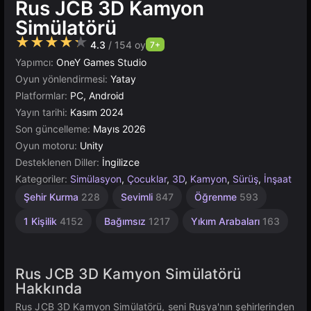
Rus JCB 3D Kamyon
Simülatörü
★★★★★
4.3
/ 154 oy
7+
Yapımcı:
OneY Games Studio
Oyun yönlendirmesi:
Yatay
Platformlar:
PC, Android
Yayın tarihi:
Kasım 2024
Son güncelleme:
Mayıs 2026
Oyun motoru:
Unity
Desteklenen Diller:
İngilizce
Kategoriler:
Simülasyon
,
Çocuklar
,
3D
,
Kamyon
,
Sürüş
,
İnşaat
Bina
Kaynak
Unity
Şehir Kurma
228
Sevimli
847
Öğrenme
593
Yönetimi
Çevrimiçi
637
300
3171
1 Kişilik
4152
Bağımsız
1217
Yıkım Arabaları
163
Rus JCB 3D Kamyon Simülatörü
Hakkında
Rus JCB 3D Kamyon Simülatörü, seni Rusya'nın şehirlerinden