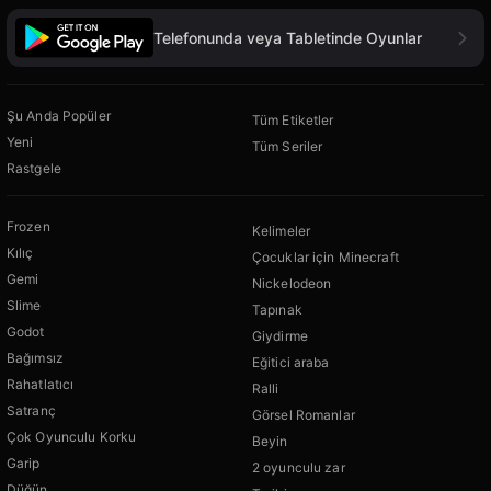
Telefonunda veya Tabletinde Oyunlar
Şu Anda Popüler
Tüm Etiketler
Yeni
Tüm Seriler
Rastgele
Frozen
Kelimeler
Kılıç
Çocuklar için Minecraft
Gemi
Nickelodeon
Slime
Tapınak
Godot
Giydirme
Bağımsız
Eğitici araba
Rahatlatıcı
Ralli
Satranç
Görsel Romanlar
Çok Oyunculu Korku
Beyin
Garip
2 oyunculu zar
Düğün