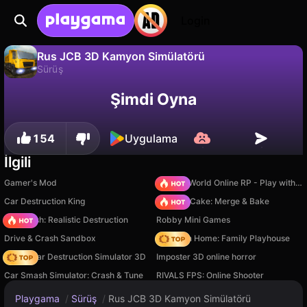
Login
Rus JCB 3D Kamyon Simülatörü
Sürüş
Hayır
Kaydet
İlerlemeyi kaydet!
Rus JCB 3D Kamyon Simülatörü, OneY Games Studio tarafından yapılmış ücretsiz bir sürüş oyunudur. Playgama'da oyna.
Şimdi Oyna
154
Uygulama
İlgili
Gamer's Mod
Sprunki World Online RP - Play with Friends!
Car Destruction King
Piece of Cake: Merge & Bake
Car Crush: Realistic Destruction
Robby Mini Games
Drive & Crash Sandbox
My Town Home: Family Playhouse
Online Car Destruction Simulator 3D
Imposter 3D online horror
Car Smash Simulator: Crash & Tune
RIVALS FPS: Online Shooter
Playgama
/
Sürüş
/
Rus JCB 3D Kamyon Simülatörü