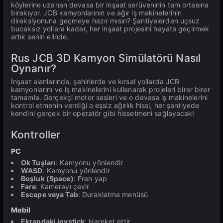
köylerine uzanan devasa bir inşaat serüveninin tam ortasına
bırakıyor. JCB kamyonlarının ve ağır iş makinelerinin
direksiyonuna geçmeye hazır mısın? Şantiyelerden uçsuz
bucaksız yollara kadar, her inşaat projesini hayata geçirmek
artık senin elinde.
Rus JCB 3D Kamyon Simülatörü Nasıl
Oynanır?
İnşaat alanlarında, şehirlerde ve kırsal yollarda JCB
kamyonlarını ve iş makinelerini kullanarak projeleri birer birer
tamamla. Gerçekçi motor sesleri ve o devasa iş makinelerini
kontrol etmenin verdiği o eşsiz ağırlık hissi, her şantiyede
kendini gerçek bir operatör gibi hissetmeni sağlayacak!
Kontroller
PC
Ok Tuşları
: Kamyonu yönlendir
WASD
: Kamyonu yönlendir
Boşluk (Space)
: Fren yap
Fare
: Kamerayı çevir
Escape veya Tab
: Duraklatma menüsü
Mobil
Ekrandaki joystick
: Hareket ettir