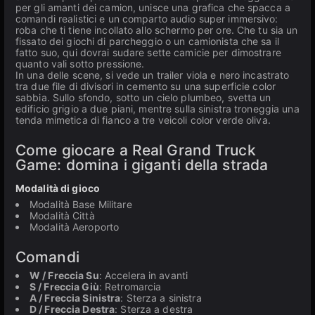
per gli amanti dei camion, unisce una grafica che spacca a
comandi realistici e un comparto audio super immersivo:
roba che ti tiene incollato allo schermo per ore. Che tu sia un
fissato dei giochi di parcheggio o un camionista che sa il
fatto suo, qui dovrai sudare sette camicie per dimostrare
quanto vali sotto pressione.
In una delle scene, si vede un trailer viola e nero incastrato
tra due file di divisori in cemento su una superficie color
sabbia. Sullo sfondo, sotto un cielo plumbeo, svetta un
edificio grigio a due piani, mentre sulla sinistra troneggia una
tenda mimetica di fianco a tre veicoli color verde oliva.
Come giocare a Real Grand Truck
Game: domina i giganti della strada
Modalità di gioco
Modalità Base Militare
Modalità Città
Modalità Aeroporto
Comandi
W / Freccia Su
: Accelera in avanti
S / Freccia Giù
: Retromarcia
A / Freccia Sinistra
: Sterza a sinistra
D / Freccia Destra
: Sterza a destra