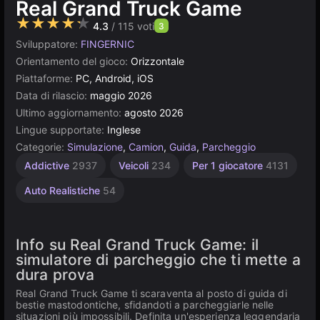
Real Grand Truck Game
★★★★★
4.3
/ 115 voti
3
Sviluppatore:
FINGERNIC
Orientamento del gioco:
Orizzontale
Piattaforme:
PC, Android, iOS
Data di rilascio:
maggio 2026
Ultimo aggiornamento:
agosto 2026
Lingue supportate:
Inglese
Categorie:
Simulazione
,
Camion
,
Guida
,
Parcheggio
Addictive
2937
Veicoli
234
Per 1 giocatore
4131
Auto Realistiche
54
Info su Real Grand Truck Game: il
simulatore di parcheggio che ti mette a
dura prova
Real Grand Truck Game ti scaraventa al posto di guida di
bestie mastodontiche, sfidandoti a parcheggiarle nelle
situazioni più impossibili. Definita un'esperienza leggendaria