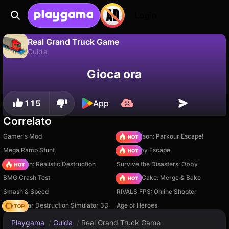
Login
Real Grand Truck Game
Guida
No
Salva
Salva i progressi!
Real Grand Truck Game è un gioco di guida gratuito di FINGERNIC. Giocaci online su Playgama.
Gioca ora
115
App
Correlato
Gamer's Mod
Barry Prison: Parkour Escape!
Mega Ramp Stunt
Your Obby Escape
Car Crush: Realistic Destruction
Survive the Disasters: Obby
BMG Crash Test
Piece of Cake: Merge & Bake
Smash & Speed
RIVALS FPS: Online Shooter
Online Car Destruction Simulator 3D
Age of Heroes
Playgama
/
Guida
/
Real Grand Truck Game