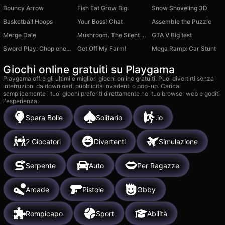
Bouncy Arrow
Fish Eat Grow Big
Snow Shoveling 3D
Basketball Hoops
Your Boss! Chat
Assemble the Puzzle
Merge Dale
Mushroom. The Silent Hunt
GTA V Big test
Sword Play: Chop enemies to pieces!
Get Off My Farm!
Mega Ramp: Car Stunt
Giochi online gratuiti su Playgama
Playgama offre gli ultimi e migliori giochi online gratuiti. Puoi divertirti senza
interruzioni da download, pubblicità invadenti o pop-up. Carica
semplicemente i tuoi giochi preferiti direttamente nel tuo browser web e goditi
l'esperienza.
Spara Bolle
Solitario
.io
2 Giocatori
Divertenti
Simulazione
Serpente
Auto
Per Ragazze
Arcade
Pistole
Obby
Rompicapo
Sport
Abilità