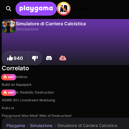
Login
Simulatore di Carriera Calcistica
Simulazione
No
Salva
Salva i progressi!
Simulatore di Carriera Calcistica è un gioco di simulazione gratuito di Arctic Fox Games. Giocaci online su Playgama.
940
Correlato
Melon Sandbox
Build an Aquapark
Car Crush: Realistic Destruction
ASMR Girl: Livestream Mukbang
Kubz.io
Playground Man Mod! Web of Destruction!
Playgama
/
Simulazione
/
Simulatore di Carriera Calcistica