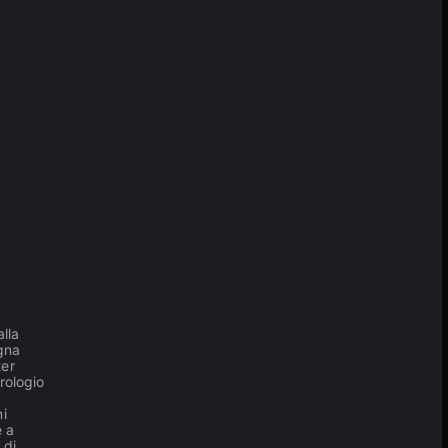
alla
agna
ter
orologio
ni
e a
 di