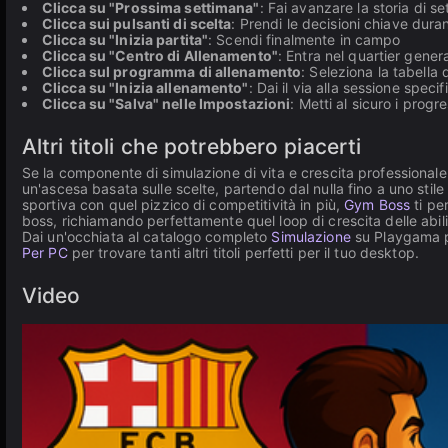
Clicca su "Prossima settimana"
: Fai avanzare la storia di se
Clicca sui pulsanti di scelta
: Prendi le decisioni chiave dura
Clicca su "Inizia partita"
: Scendi finalmente in campo
Clicca su "Centro di Allenamento"
: Entra nel quartier gener
Clicca sul programma di allenamento
: Seleziona la tabella 
Clicca su "Inizia allenamento"
: Dai il via alla sessione specif
Clicca su "Salva" nelle Impostazioni
: Metti al sicuro i progr
Altri titoli che potrebbero piacerti
Se la componente di simulazione di vita e crescita professionale 
un'ascesa basata sulle scelte, partendo dal nulla fino a uno stile
sportiva con quel pizzico di competitività in più,
Gym Boss
ti per
boss, richiamando perfettamente quel loop di crescita delle abili
Dai un'occhiata al catalogo completo
Simulazione
su Playgama per
Per PC
per trovare tanti altri titoli perfetti per il tuo desktop.
Video