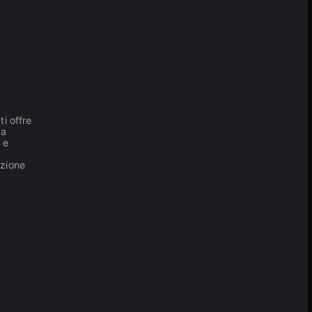
ti offre
za
 e
ezione