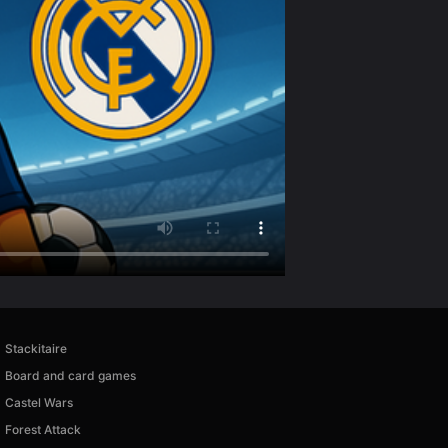
Stackitaire
Board and card games
Castel Wars
Forest Attack