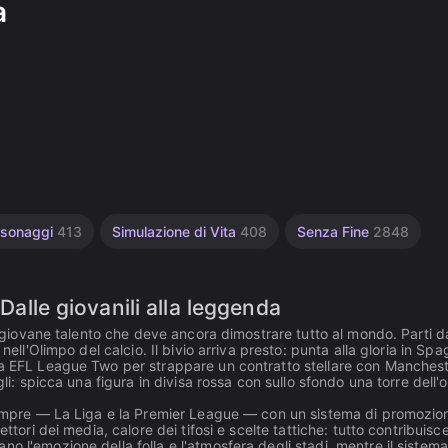
a
rsonaggi
413
Simulazione di Vita
408
Senza Fine
2848
Dalle giovanili alla leggenda
un giovane talento che deve ancora dimostrare tutto al mondo. Parti d
nell'Olimpo del calcio. Il bivio arriva presto: punta alla gloria in Sp
lla EFL League Two per strappare un contratto stellare con Manches
li: spicca una figura in divisa rossa con sullo sfondo una torre dell'
 sempre — La Liga e la Premier League — con un sistema di promozio
ttori dei media, calore dei tifosi e scelte tattiche: tutto contribuisc
 l'emozione della folla e l'atmosfera degli stadi, mentre il sistema