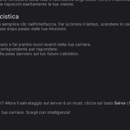
he rispecchi esattamente la tua visione.
cistica
n semplice clic nell'interfaccia. Far scorrere il tempo, scendere in c
sso dopo passo dalle tue intuizioni.
io e far partire nuovi eventi della tua carriera.
e corrispondente per rispondere.
lta pesa davvero sul tuo futuro calcistico.
r? Allora il salvataggio sul server è un must: clicca sul tasto
Salva
c
ua carriera. Scegli con intelligenza!