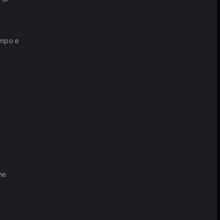
ampo e
he