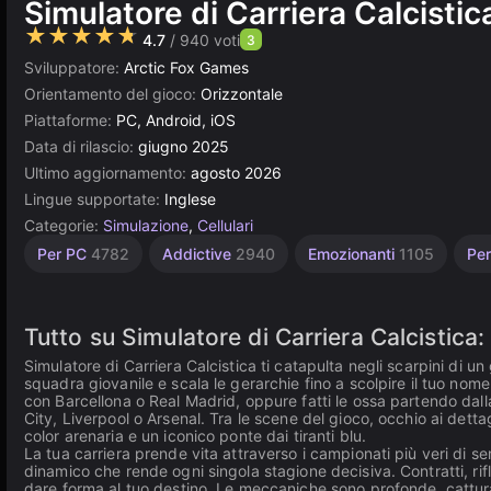
Simulatore di Carriera Calcistic
★★★★★
4.7
/ 940 voti
3
Sviluppatore:
Arctic Fox Games
Orientamento del gioco:
Orizzontale
Piattaforme:
PC, Android, iOS
Data di rilascio:
giugno 2025
Ultimo aggiornamento:
agosto 2026
Lingue supportate:
Inglese
Categorie:
Simulazione
,
Cellulari
Testo
Desktop
Browser
Alta
Per 1
Per PC
4782
Addictive
2940
Emozionanti
1105
Pe
giocatore
Qualità
39
5023
5173
3570
4145
Tutto su Simulatore di Carriera Calcistica: 
Simulatore di Carriera Calcistica ti catapulta negli scarpini di 
squadra giovanile e scala le gerarchie fino a scolpire il tuo nome 
con Barcellona o Real Madrid, oppure fatti le ossa partendo da
City, Liverpool o Arsenal. Tra le scene del gioco, occhio ai dettag
color arenaria e un iconico ponte dai tiranti blu.
La tua carriera prende vita attraverso i campionati più veri di
dinamico che rende ogni singola stagione decisiva. Contratti, rifle
dare forma al tuo destino. Le meccaniche sono profonde, catturano