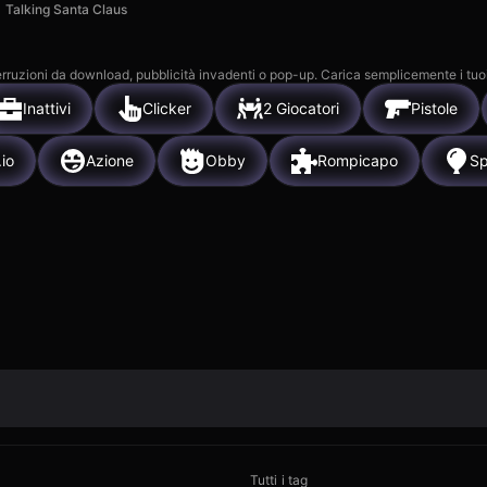
Talking Santa Claus
 interruzioni da download, pubblicità invadenti o pop-up. Carica semplicemente i tuo
Inattivi
Clicker
2 Giocatori
Pistole
.io
Azione
Obby
Rompicapo
Sp
Tutti i tag