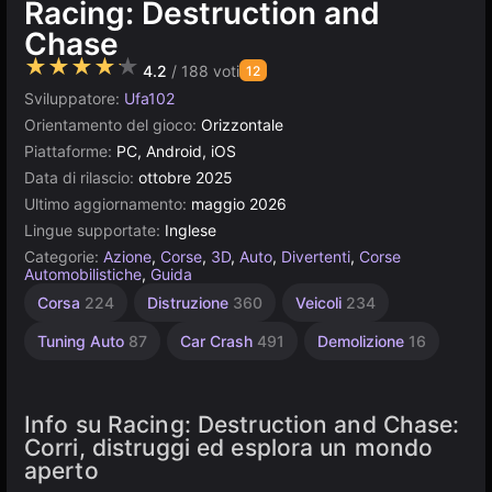
Racing: Destruction and
Chase
★★★★★
4.2
/ 188 voti
12
Sviluppatore:
Ufa102
Orientamento del gioco:
Orizzontale
Piattaforme:
PC, Android, iOS
Data di rilascio:
ottobre 2025
Ultimo aggiornamento:
maggio 2026
Lingue supportate:
Inglese
Categorie:
Azione
,
Corse
,
3D
,
Auto
,
Divertenti
,
Corse
Automobilistiche
,
Guida
Sandbox
Corsa
224
Distruzione
360
Veicoli
234
414
Tuning Auto
87
Car Crash
491
Demolizione
16
Info su Racing: Destruction and Chase:
Corri, distruggi ed esplora un mondo
aperto