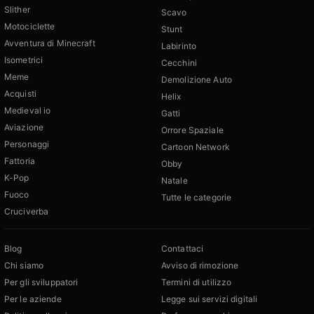
Slither
Scavo
Motociclette
Stunt
Avventura di Minecraft
Labirinto
Isometrici
Cecchini
Meme
Demolizione Auto
Acquisti
Helix
Medieval io
Gatti
Aviazione
Orrore Spaziale
Personaggi
Cartoon Network
Fattoria
Obby
K-Pop
Natale
Fuoco
Tutte le categorie
Cruciverba
Blog
Contattaci
Chi siamo
Avviso di rimozione
Per gli sviluppatori
Termini di utilizzo
Per le aziende
Legge sui servizi digitali