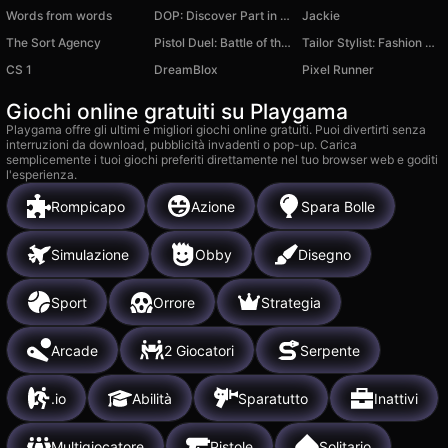
Words from words
DOP: Discover Part in Love Story
Jackie
The Sort Agency
Pistol Duel: Battle of the Guns
Tailor Stylist: Fashion Diary
CS 1
DreamBlox
Pixel Runner
Giochi online gratuiti su Playgama
Playgama offre gli ultimi e migliori giochi online gratuiti. Puoi divertirti senza
interruzioni da download, pubblicità invadenti o pop-up. Carica
semplicemente i tuoi giochi preferiti direttamente nel tuo browser web e goditi
l'esperienza.
Rompicapo
Azione
Spara Bolle
Simulazione
Obby
Disegno
Sport
Orrore
Strategia
Arcade
2 Giocatori
Serpente
.io
Abilità
Sparatutto
Inattivi
Multigiocatore
Pistole
Solitario