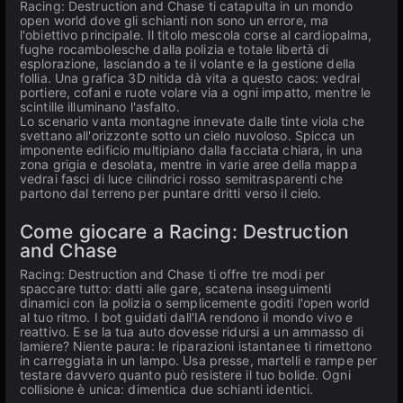
Racing: Destruction and Chase ti catapulta in un mondo
open world dove gli schianti non sono un errore, ma
l'obiettivo principale. Il titolo mescola corse al cardiopalma,
fughe rocambolesche dalla polizia e totale libertà di
esplorazione, lasciando a te il volante e la gestione della
follia. Una grafica 3D nitida dà vita a questo caos: vedrai
portiere, cofani e ruote volare via a ogni impatto, mentre le
scintille illuminano l'asfalto.
Lo scenario vanta montagne innevate dalle tinte viola che
svettano all'orizzonte sotto un cielo nuvoloso. Spicca un
imponente edificio multipiano dalla facciata chiara, in una
zona grigia e desolata, mentre in varie aree della mappa
vedrai fasci di luce cilindrici rosso semitrasparenti che
partono dal terreno per puntare dritti verso il cielo.
Come giocare a Racing: Destruction
and Chase
Racing: Destruction and Chase ti offre tre modi per
spaccare tutto: datti alle gare, scatena inseguimenti
dinamici con la polizia o semplicemente goditi l'open world
al tuo ritmo. I bot guidati dall'IA rendono il mondo vivo e
reattivo. E se la tua auto dovesse ridursi a un ammasso di
lamiere? Niente paura: le riparazioni istantanee ti rimettono
in carreggiata in un lampo. Usa presse, martelli e rampe per
testare davvero quanto può resistere il tuo bolide. Ogni
collisione è unica: dimentica due schianti identici.