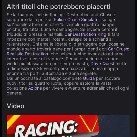
Altri titoli che potrebbero piacerti
Se la tua passione in Racing: Destruction and Chase è
scappare dalla polizia,
Police Chase Simulator
spinge
sull'acceleratore con oltre 15 veicoli e quattro mappe
uniche, tra città, Luna e campagne. Se invece cerchi il
tripudio di presse e martelli,
Car Destruction King
ti farà
impazzire con martelli rotanti, catapulte e schianti al
rallentatore. Chi ama la libertà di distruggere ogni cosa nel
mondo aperto troverà pane per i propri denti con
Car Crush:
Realistic Destruction
, che unisce tuning avanzato ad aree
interattive piene di trappole. Per un'esperienza in open
world più rilassata ma pur sempre vasta,
Drive Quest
mette
a disposizione 35 veicoli personalizzabili in una mappa
enorme tra porti, autostrade e zone segrete.
Dai un'occhiata al catalogo completo
Guida
per scovare
nuovi titoli su quattro ruote, oppure esplora la vasta
collezione
Azione
per vivere avventure adrenaliniche di ogni
genere.
Video