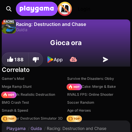
Login
Racing: Destruction and Chase
Guida
No
Salva
Salva i progressi!
Racing: Destruction and Chase è un gioco di guida gratuito di Ufa102. Giocaci online su Playgama.
Gioca ora
188
App
Correlato
Gamer's Mod
Survive the Disasters: Obby
Mega Ramp Stunt
Piece of Cake: Merge & Bake
Car Crush: Realistic Destruction
RIVALS FPS: Online Shooter
BMG Crash Test
Soccer Random
Smash & Speed
Age of Heroes
Online Car Destruction Simulator 3D
Hedgies
Playgama
/
Guida
/
Racing: Destruction and Chase