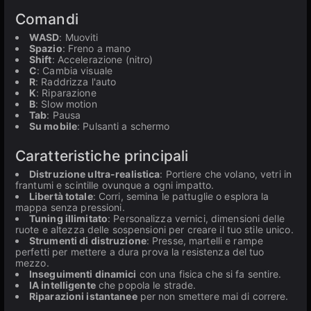
Comandi
WASD
: Muoviti
Spazio
: Freno a mano
Shift
: Accelerazione (nitro)
C
: Cambia visuale
R
: Raddrizza l'auto
K
: Riparazione
B
: Slow motion
Tab
: Pausa
Su mobile
: Pulsanti a schermo
Caratteristiche principali
Distruzione ultra-realistica
: Portiere che volano, vetri in
frantumi e scintille ovunque a ogni impatto.
Libertà totale
: Corri, semina le pattuglie o esplora la
mappa senza pressioni.
Tuning illimitato
: Personalizza vernici, dimensioni delle
ruote e altezza delle sospensioni per creare il tuo stile unico.
Strumenti di distruzione
: Presse, martelli e rampe
perfetti per mettere a dura prova la resistenza del tuo
mezzo.
Inseguimenti dinamici
con una fisica che si fa sentire.
IA intelligente
che popola le strade.
Riparazioni istantanee
per non smettere mai di correre.