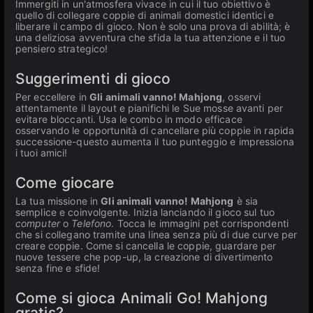
Immergiti in un'atmosfera vivace in cui il tuo obiettivo è
quello di collegare coppie di animali domestici identici e
liberare il campo di gioco. Non è solo una prova di abilità; è
una deliziosa avventura che sfida la tua attenzione e il tuo
pensiero strategico!
Suggerimenti di gioco
Per eccellere in
Gli animali vanno! Mahjong
, osservi
attentamente il layout e pianifichi le Sue mosse avanti per
evitare bloccanti. Usa le combo in modo efficace
osservando le opportunità di cancellare più coppie in rapida
successione-questo aumenta il tuo punteggio e impressiona
i tuoi amici!
Come giocare
La tua missione in
Gli animali vanno! Mahjong
è sia
semplice e coinvolgente. Inizia lanciando il gioco sul tuo
computer
o
Telefono
. Tocca le immagini pet corrispondenti
che si collegano tramite una linea senza più di due curve per
creare coppie. Come si cancella le coppie, guardare per
nuove tessere che pop-up, la creazione di divertimento
senza fine e sfide!
Come si gioca Animali Go! Mahjong
gratis?