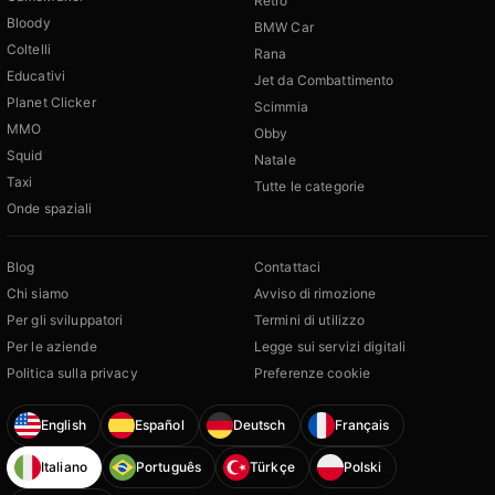
Retrò
Bloody
BMW Car
Coltelli
Rana
Educativi
Jet da Combattimento
Planet Clicker
Scimmia
MMO
Obby
Squid
Natale
Taxi
Tutte le categorie
Onde spaziali
Blog
Contattaci
Chi siamo
Avviso di rimozione
Per gli sviluppatori
Termini di utilizzo
Per le aziende
Legge sui servizi digitali
Politica sulla privacy
Preferenze cookie
English
Español
Deutsch
Français
Italiano
Português
Türkçe
Polski