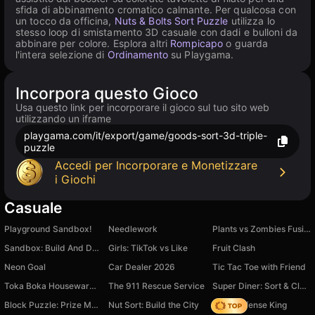
sfida di abbinamento cromatico calmante. Per qualcosa con
un tocco da officina,
Nuts & Bolts Sort Puzzle
utilizza lo
stesso loop di smistamento 3D casuale con dadi e bulloni da
abbinare per colore. Esplora altri
Rompicapo
o guarda
l'intera selezione di
Ordinamento
su Playgama.
Incorpora questo Gioco
Usa questo link per incorporare il gioco sul tuo sito web
utilizzando un iframe
playgama.com/it/export/game/goods-sort-3d-triple-
puzzle
Accedi per Incorporare e Monetizzare
i Giochi
Casuale
Playground Sandbox!
Needlework
Plants vs Zombies Fusion Mode
Sandbox: Build And Destroy 3D
Girls: TikTok vs Like
Fruit Clash
Neon Goal
Car Dealer 2026
Tic Tac Toe with Friend
Toka Boka Housewarming
The 911 Rescue Service
Super Diner: Sort & Clear
Block Puzzle: Prize Mania
Nut Sort: Build the City
Hero Defense King