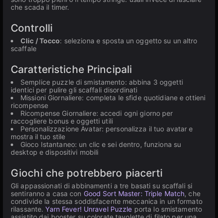
che scada il timer.
Controlli
Clic / Tocco
: seleziona e sposta un oggetto su un altro
scaffale
Caratteristiche Principali
Semplice puzzle di smistamento: abbina 3 oggetti
identici per pulire gli scaffali disordinati
Missioni Giornaliere: completa le sfide quotidiane e ottieni
ricompense
Ricompense Giornaliere: accedi ogni giorno per
raccogliere bonus e oggetti utili
Personalizzazione Avatar: personalizza il tuo avatar e
mostra il tuo stile
Gioco Istantaneo: un clic e sei dentro, funziona su
desktop e dispositivi mobili
Giochi che potrebbero piacerti
Gli appassionati di abbinamenti a tre basati su scaffali si
sentiranno a casa con
Good Sort Master: Triple Match
, che
condivide la stessa soddisfacente meccanica in un formato
rilassante.
Yarn Fever! Unravel Puzzle
porta lo smistamento
assistito dai booster su colorate tavolette di filato per una