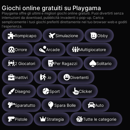
Giochi online gratuiti su Playgama
Playgama offre gli ultimi e migliori giochi online gratuiti. Puoi divertirti senza
interruzioni da download, pubblicità invadenti o pop-up. Carica
semplicemente i tuoi giochi preferiti direttamente nel tuo browser web e goditi
l'esperienza.
Rompicapo
Simulazione
Obby
Orrore
Arcade
Multigiocatore
2 Giocatori
Per Ragazzi
Solitario
Inattivi
.io
Divertenti
Disegno
Sport
Clicker
Sparatutto
Spara Bolle
Auto
Pistole
Strategia
Tutte le categorie