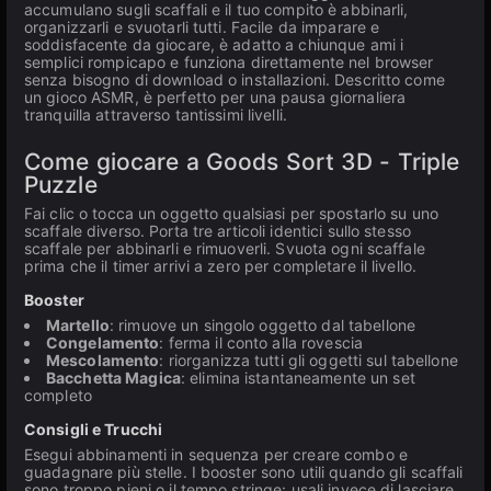
accumulano sugli scaffali e il tuo compito è abbinarli,
organizzarli e svuotarli tutti. Facile da imparare e
soddisfacente da giocare, è adatto a chiunque ami i
semplici rompicapo e funziona direttamente nel browser
senza bisogno di download o installazioni. Descritto come
un gioco ASMR, è perfetto per una pausa giornaliera
tranquilla attraverso tantissimi livelli.
Come giocare a Goods Sort 3D - Triple
Puzzle
Fai clic o tocca un oggetto qualsiasi per spostarlo su uno
scaffale diverso. Porta tre articoli identici sullo stesso
scaffale per abbinarli e rimuoverli. Svuota ogni scaffale
prima che il timer arrivi a zero per completare il livello.
Booster
Martello
: rimuove un singolo oggetto dal tabellone
Congelamento
: ferma il conto alla rovescia
Mescolamento
: riorganizza tutti gli oggetti sul tabellone
Bacchetta Magica
: elimina istantaneamente un set
completo
Consigli e Trucchi
Esegui abbinamenti in sequenza per creare combo e
guadagnare più stelle. I booster sono utili quando gli scaffali
sono troppo pieni o il tempo stringe: usali invece di lasciare