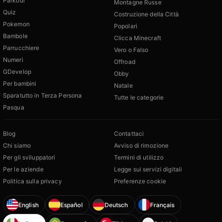
Parkour
Montagne Russe
Quiz
Costruzione della Città
Pokemon
Popolari
Bambole
Clicca Minecraft
Parrucchiere
Vero o Falso
Numeri
Offroad
GDevelop
Obby
Per bambini
Natale
Sparatutto in Terza Persona
Tutte le categorie
Pasqua
Blog
Contattaci
Chi siamo
Avviso di rimozione
Per gli sviluppatori
Termini di utilizzo
Per le aziende
Legge sui servizi digitali
Politica sulla privacy
Preferenze cookie
English
Español
Deutsch
Français