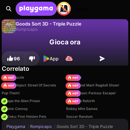
Login
Goods Sort 3D - Triple Puzzle
Rompicapo
No
Salva
Salva i progressi!
Gioca ora
Goods Sort 3D - Triple Puzzle è un gioco di rompicapo gratuito di Delab Games. Giocaci online su Playgama.
96
App
Correlato
Arrow Puzzle
TB World
Hidden Object: Street Of Secrets
Playground Man! Ragdoll Show!
Pop Them!
Barry Prison: Parkour Escape!
Escape the Alien Prison
Stickman Rebirth
Cosmic Convoy
Robby Mini Games
PetDoku: Find Hidden Pets
Soccer Random
Playgama
/
Rompicapo
/
Goods Sort 3D - Triple Puzzle