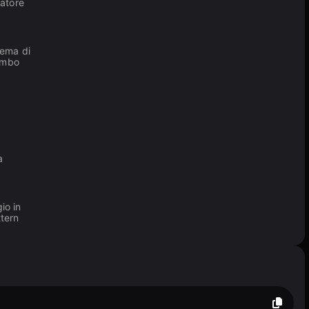
catore
hema di
combo
a
io in
ttern