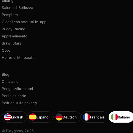
Slicing
Salone di Bellezza
Pompiere
Giochi con acquisti in-app
Buggy Racing
Apprendimento
Brawl Stars
Obby
Horror di Minecraft
Blog
Chi siamo
Per gli sviluppatori
Per le aziende
Politica sulla privacy
English
Español
Deutsch
Français
Italiano
© Playgama, 2026