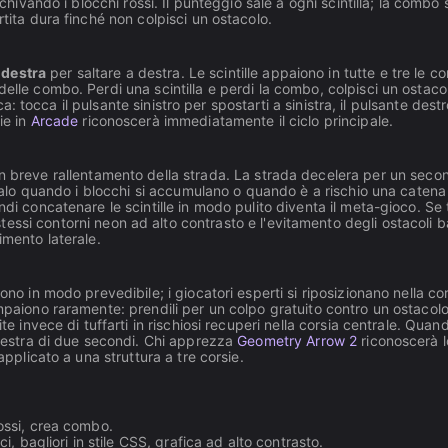
chivando i blocchi rossi. Il punteggio sale a ogni scintilla; la combo s
rtita dura finché non colpisci un ostacolo.
 destra
per saltare a destra. Le scintille appaiono in tutte e tre le co
elle combo. Perdi una scintilla e perdi la combo, colpisci un ostaco
ica: tocca il pulsante sinistro per spostarti a sinistra, il pulsante dest
ie in
Arcade
riconoscerà immediatamente il ciclo principale.
un breve rallentamento della strada. La strada decelera per un seco
 Usalo quando i blocchi si accumulano o quando è a rischio una catena
di concatenare le scintille in modo pulito diventa il meta-gioco. Se 
tessi contorni neon ad alto contrasto e l'evitamento degli ostacoli 
imento laterale.
ono in modo prevedibile; i giocatori esperti si riposizionano nella cor
mpaiono raramente: prendili per un colpo gratuito contro un ostacolo
te invece di tuffarti in rischiosi recuperi nella corsia centrale. Quan
finestra di due secondi. Chi apprezza
Geometry Arrow 2
riconoscerà l
applicato a una struttura a tre corsie.
rossi, crea combo.
 bagliori in stile CSS, grafica ad alto contrasto.