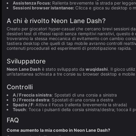
Assistenza Focus:
Rallenta brevemente la strada per leggere p
Sessioni browser istantanee:
Clicca e gioca su desktop o m
A chi è rivolto Neon Lane Dash?
Creato per giocatori hyper-casual che cercano brevi sessioni da 
desideri test di riflessi rapidi senza riempitivi narrativi, questo è
troveranno la stessa meccanica di evitamento con cambio corsia, 
tastiera desktop che quelli di tap mobile avranno controlli reattiv
contenuti procedurali ed esperimenti di prototipazione rapida.
Sviluppatore
Neon Lane Dash
è stato sviluppato da
wuqidashi
. Il gioco uti
un'istantanea schivata a tre corsie su browser desktop e mobil
Controlli
A / Freccia sinistra
: Spostati di una corsia a sinistra
D / Freccia destra
: Spostati di una corsia a destra
Spazio / F
: Attiva il Focus (rallenta brevemente la strada)
Touch
: Tocca i pulsanti della corsia sinistra/destra; tocca il
FAQ
Come aumento la mia combo in Neon Lane Dash?