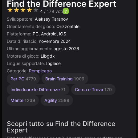
Find the Difference Expert
★★★★★
4
/ 179 voti
7
Sviluppatore:
Aleksey Taranov
Orientamento del gioco:
Orizzontale
Piattaforme:
PC, Android, iOS
Data di rilascio:
novembre 2024
Ultimo aggiornamento:
agosto 2026
Motore di gioco:
Libgdx
Lingue supportate:
Inglese
Categorie:
Rompicapo
Desktop
Browser
Per 1
Per PC
4779
Brain Training
1909
giocatore
5019
5168
4147
Individuare le Differenze
71
Cerca e Trova
179
Mente
1239
Agility
2589
Scopri tutto su Find the Difference
Expert