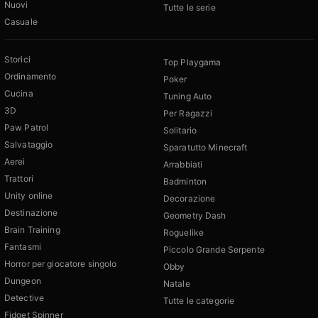
Nuovi
Tutte le serie
Casuale
Storici
Top Playgama
Ordinamento
Poker
Cucina
Tuning Auto
3D
Per Ragazzi
Paw Patrol
Solitario
Salvataggio
Sparatutto Minecraft
Aerei
Arrabbiati
Trattori
Badminton
Unity online
Decorazione
Destinazione
Geometry Dash
Brain Training
Roguelike
Fantasmi
Piccolo Grande Serpente
Horror per giocatore singolo
Obby
Dungeon
Natale
Detective
Tutte le categorie
Fidget Spinner