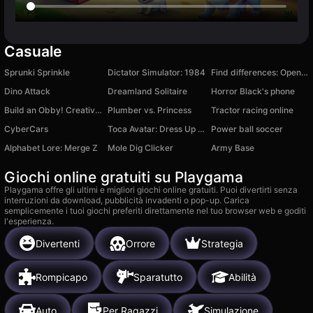
Casuale
Sprunki Sprinkle
Dictator Simulator: 1984
Find differences: Open the girl's photo
Dino Attack
Dreamland Solitaire
Horror Black's phone
Build an Obby! Creative Tycoon Magnate 100% +1 3D
Plumber vs. Princess
Tractor racing online
CyberCars
Toca Avatar: Dress Up World
Power ball soccer
Alphabet Lore: Merge Z
Mole Dig Clicker
Army Base
Giochi online gratuiti su Playgama
Playgama offre gli ultimi e migliori giochi online gratuiti. Puoi divertirti senza
interruzioni da download, pubblicità invadenti o pop-up. Carica
semplicemente i tuoi giochi preferiti direttamente nel tuo browser web e goditi
l'esperienza.
Divertenti
Orrore
Strategia
Rompicapo
Sparatutto
Abilità
Auto
Per Ragazzi
Simulazione