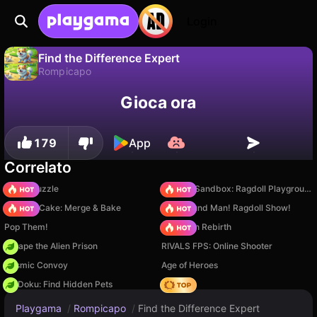
Login
Find the Difference Expert
Rompicapo
No
Salva
Salva i progressi!
Find the Difference Expert è un gioco di rompicapo gratuito di Aleksey Taranov. Giocaci online su Playgama.
Gioca ora
179
App
Correlato
Arrow Puzzle
Sprunki Sandbox: Ragdoll Playground Mode
Piece of Cake: Merge & Bake
Playground Man! Ragdoll Show!
Pop Them!
Stickman Rebirth
Escape the Alien Prison
RIVALS FPS: Online Shooter
Cosmic Convoy
Age of Heroes
PetDoku: Find Hidden Pets
Hedgies
Playgama
/
Rompicapo
/
Find the Difference Expert