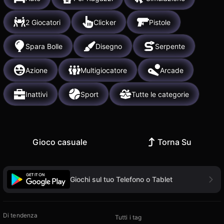
2 Giocatori
Clicker
Pistole
Spara Bolle
Disegno
Serpente
Azione
Multigiocatore
Arcade
Inattivi
Sport
Tutte le categorie
Gioco casuale
Torna Su
Giochi sul tuo Telefono o Tablet
Di tendenza
Tutti i tag