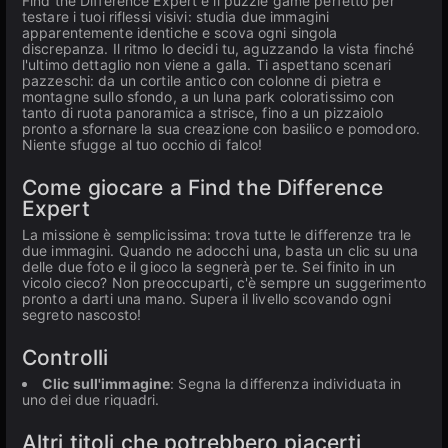
Find the Difference Expert è il puzzle game perfetto per
testare i tuoi riflessi visivi: studia due immagini
apparentemente identiche e scova ogni singola
discrepanza. Il ritmo lo decidi tu, aguzzando la vista finché
l'ultimo dettaglio non viene a galla. Ti aspettano scenari
pazzeschi: da un cortile antico con colonne di pietra e
montagne sullo sfondo, a un luna park coloratissimo con
tanto di ruota panoramica a strisce, fino a un pizzaiolo
pronto a sfornare la sua creazione con basilico e pomodoro.
Niente sfugge al tuo occhio di falco!
Come giocare a Find the Difference
Expert
La missione è semplicissima: trova tutte le differenze tra le
due immagini. Quando ne adocchi una, basta un clic su una
delle due foto e il gioco la segnerà per te. Sei finito in un
vicolo cieco? Non preoccuparti, c'è sempre un suggerimento
pronto a darti una mano. Supera il livello scovando ogni
segreto nascosto!
Controlli
Clic sull'immagine
: Segna la differenza individuata in
uno dei due riquadri.
Altri titoli che potrebbero piacerti