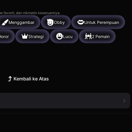
e favorit, dan nikmatin keseruannya.
Menggambar
Obby
Untuk Perempuan
Horor
Strategi
Lucu
2 Pemain
Kembali ke Atas