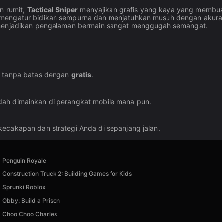
n rumit,
Tactical Sniper
menyajikan grafis yang kaya yang membu
mengatur bidikan sempurna dan menjatuhkan musuh dengan akurasi
, menjadikan pengalaman bermain sangat menggugah semangat.
n tanpa batas dengan
gratis
.
dah dimainkan di perangkat mobile mana pun.
ecakapan dan strategi Anda di sepanjang jalan.
Penguin Royale
Construction Truck 2: Building Games for Kids
Sprunki Roblox
Obby: Build a Prison
Choo Choo Charles