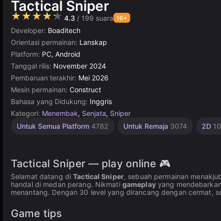
Tactical Sniper
★★★★★
4.3
/ 199 suara
16+
Developer:
Boaditech
Orientasi permainan:
Lanskap
Platform:
PC, Android
Tanggal rilis:
November 2024
Pembaruan terakhir:
Mei 2026
Mesin permainan:
Construct
Bahasa yang Didukung:
Inggris
Kategori:
Menembak
,
Senjata
,
Sniper
Desktop
Strategi
Rekomendasi
Sederhana
Konstruksi
Online
Untuk Semua Platform
4782
Untuk Remaja
3074
2D
1
Terbaik
Online
5173
110
1573
501
3570
5023
Tactical Sniper — play online 🎮
Selamat datang di
Tactical Sniper
, sebuah permainan menakju
handal di medan perang. Nikmati
gameplay
yang mendebarkan d
menantang. Dengan 30 level yang dirancang dengan cermat, 
Game tips