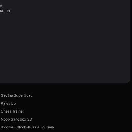
at
. Ini
Get the Superboat!
Paws Up
Chess Trainer
Noob Sandbox 3D
Blockle - Block-Puzzle Journey