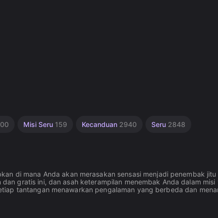
000
Misi Seru
159
Kecanduan
2940
Seru
2848
bkan di mana Anda akan merasakan sensasi menjadi penembak jitu
an gratis ini, dan asah keterampilan menembak Anda dalam misi
setiap tantangan menawarkan pengalaman yang berbeda dan menar