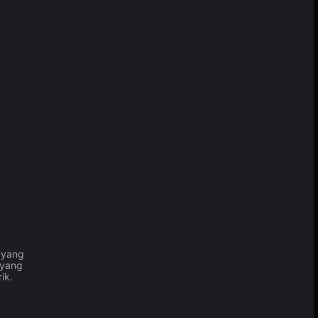
 yang
 yang
ik.