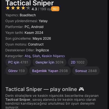
Tactical Sniper
★★★★★
4.3
/ 199 oy
16+
Yapımcı:
Boaditech
Oyun yönlendirmesi:
Yatay
Platformlar:
PC, Android
Yayın tarihi:
Kasım 2024
Son güncelleme:
Mayıs 2026
Oyun motoru:
Construct
Desteklenen Diller:
İngilizce
Kategoriler:
Atış
,
Silah
,
Keskin Nişancı
Masaüstü
Taktik
Yüksek
Basit
Tarayıcı
Yapı
PC için
4781
Gençler İçin
3074
2D
1002
1573
500
Kaliteli
110
5021
5171
3569
Görev
159
Bağımlılık Yapan
2938
Sonsuz
2848
Tactical Sniper — play online 🎮
Derin stratejilere ve keskin nişancılık becerilerine dayanan
Tactical Sniper
, savaş alanında bir keskin nişancı olarak
kendinizi kanıtlayacağınız unutulmaz bir
oyun
deneyimi
sunuyor.