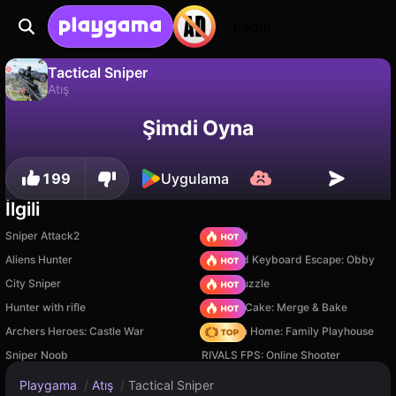
Login
Tactical Sniper
Atış
Tactical Sniper, Boaditech tarafından yapılmış ücretsiz bir atış oyunudur. Playgama'da oyna.
Hayır
Kaydet
İlerlemeyi kaydet!
Şimdi Oyna
199
Uygulama
İlgili
Sniper Attack2
TB World
Aliens Hunter
+1 Speed Keyboard Escape: Obby
City Sniper
Arrow Puzzle
Hunter with rifle
Piece of Cake: Merge & Bake
Archers Heroes: Castle War
My Town Home: Family Playhouse
Sniper Noob
RIVALS FPS: Online Shooter
Playgama
/
Atış
/
Tactical Sniper