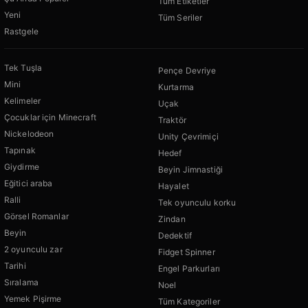
Tüm Etiketler
Yeni
Tüm Seriler
Rastgele
Tek Tuşla
Pençe Devriye
Mini
Kurtarma
Kelimeler
Uçak
Çocuklar için Minecraft
Traktör
Nickelodeon
Unity Çevrimiçi
Tapınak
Hedef
Giydirme
Beyin Jimnastiği
Eğitici araba
Hayalet
Ralli
Tek oyunculu korku
Görsel Romanlar
Zindan
Beyin
Dedektif
2 oyunculu zar
Fidget Spinner
Tarihi
Engel Parkurları
Sıralama
Noel
Yemek Pişirme
Tüm Kategoriler