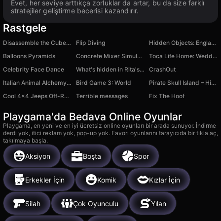
Evet, her seviye arttıkça zorluklar da artar, bu da size farklı
stratejiler geliştirme becerisi kazandırır.
Rastgele
Disassemble the Cube 3D
Flip Diving
Hidden Objects: England
Balloons Pyramids
Concrete Mixer Simulator
Toca Life Home: Wedding
Celebrity Face Dance
What's hidden in Rita's phone in Toca and Buca!
CrashOut
Italian Animal Alchemy: Open All Brainrot
Bird Game 3: World
Pirate Skull Island – Hidden Object
Cool 4x4 Jeeps Off-Road
Terrible messages
Fix The Hoof
Playgama'da Bedava Online Oyunlar
Playgama, en yeni ve en iyi ücretsiz online oyunları bir arada sunuyor. İndirme
derdi yok, itici reklam yok, pop-up yok. Favori oyunlarını tarayıcıda bir tıkla aç,
takılmaya başla.
Aksiyon
Boşta
Spor
Erkekler İçin
Komik
Kızlar İçin
Silah
Çok Oyunculu
Yılan