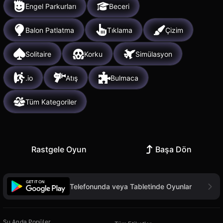
Engel Parkurları
Beceri
Balon Patlatma
Tıklama
Çizim
Solitaire
Korku
Simülasyon
.io
Atış
Bulmaca
Tüm Kategoriler
Rastgele Oyun
Başa Dön
Telefonunda veya Tabletinde Oyunlar
Şu Anda Popüler