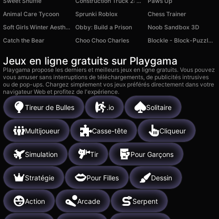
Sweet Shuffle
Construction Truck 2: Building Games for Kids
Paws Up
Animal Care Tycoon
Sprunki Roblox
Chess Trainer
Soft Girls Winter Aesthetics
Obby: Build a Prison
Noob Sandbox 3D
Catch the Bear
Choo Choo Charles
Blockle - Block-Puzzle Journey
Jeux en ligne gratuits sur Playgama
Playgama propose les derniers et meilleurs jeux en ligne gratuits. Vous pouvez
vous amuser sans interruptions de téléchargements, de publicités intrusives
ou de pop-ups. Chargez simplement vos jeux préférés directement dans votre
navigateur Web et profitez de l'expérience.
Tireur de Bulles
.io
Solitaire
Multijoueur
Casse-tête
Cliqueur
Simulation
Tir
Pour Garçons
Stratégie
Pour Filles
Dessin
Action
Arcade
Serpent