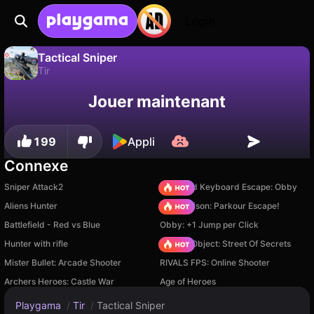
Login
Tactical Sniper
Tir
Sauvegardez la
Non
Enregistrer
Tactical Sniper est un jeu de tir gratuit par Boaditech. Joue-y en ligne sur Playgama.
Jouer maintenant
progression !
199
Appli
Connexe
Sniper Attack2
+1 Speed Keyboard Escape: Obby
Aliens Hunter
Barry Prison: Parkour Escape!
Battlefield - Red vs Blue
Obby: +1 Jump per Click
Hunter with rifle
Hidden Object: Street Of Secrets
Mister Bullet: Arcade Shooter
RIVALS FPS: Online Shooter
Archers Heroes: Castle War
Age of Heroes
Playgama
/
Tir
/
Tactical Sniper