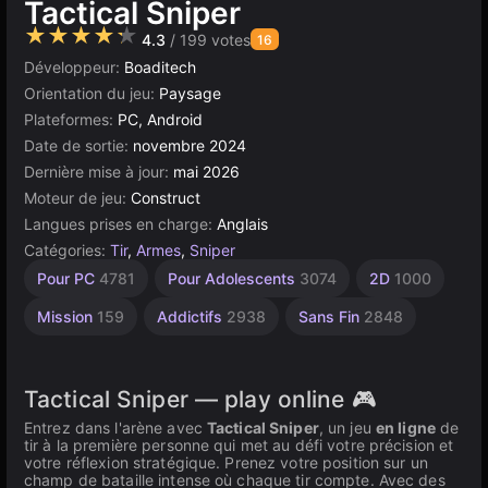
Tactical Sniper
★★★★★
4.3
/ 199 votes
16
Développeur:
Boaditech
Orientation du jeu:
Paysage
Plateformes:
PC, Android
Date de sortie:
novembre 2024
Dernière mise à jour:
mai 2026
Moteur de jeu:
Construct
Langues prises en charge:
Anglais
Catégories:
Tir
,
Armes
,
Sniper
Bureau
Tactiques
Simples
Navigateur
Construct
Haute
Pour PC
4781
Pour Adolescents
3074
2D
1000
Qualité
5171
1573
5021
500
110
3569
Mission
159
Addictifs
2938
Sans Fin
2848
Tactical Sniper — play online 🎮
Entrez dans l'arène avec
Tactical Sniper
, un jeu
en ligne
de
tir à la première personne qui met au défi votre précision et
votre réflexion stratégique. Prenez votre position sur un
champ de bataille intense où chaque tir compte. Avec des