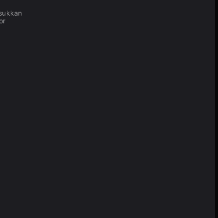
asukkan
or