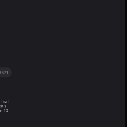
3571
rial,
stis
an 10