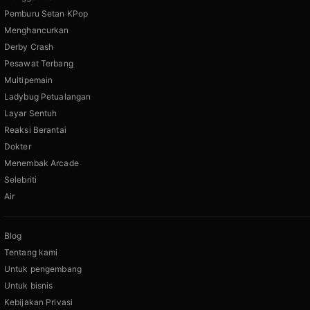
Pemburu Setan KPop
Menghancurkan
Derby Crash
Pesawat Terbang
Multipemain
Ladybug Petualangan
Layar Sentuh
Reaksi Berantai
Dokter
Menembak Arcade
Selebriti
Air
Blog
Tentang kami
Untuk pengembang
Untuk bisnis
Kebijakan Privasi