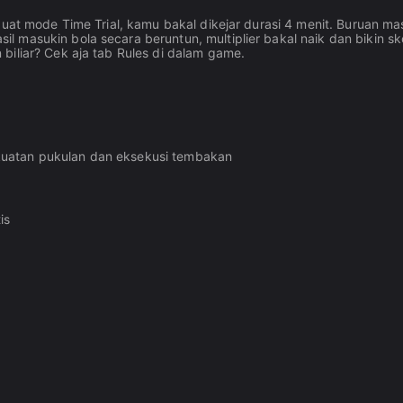
buat mode Time Trial, kamu bakal dikejar durasi 4 menit. Buruan m
 masukin bola secara beruntun, multiplier bakal naik dan bikin sk
biliar? Cek aja tab Rules di dalam game.
ekuatan pukulan dan eksekusi tembakan
is