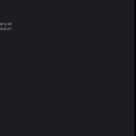
banyak
elusuri