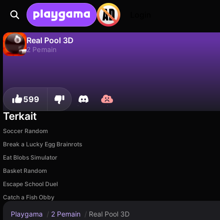
Login
Real Pool 3D
2 Pemain
Tidak
Simp
Simpan progresnya!
Real Pool 3D adalah game 2 pemain gratis oleh GY-GY Games. Mainkan online di Playgama.
599
Terkait
Soccer Random
Break a Lucky Egg Brainrots
Eat Blobs Simulator
Basket Random
Escape School Duel
Catch a Fish Obby
Playgama
/
2 Pemain
/
Real Pool 3D