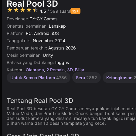
Real Pool 3D
★★★★★
4.5
/ 599 suara
12+
Developer:
GY-GY Games
Orientasi permainan:
Lanskap
Platform:
PC, Android, iOS
Tanggal rilis:
November 2024
Pembaruan terakhir:
Agustus 2026
Mesin permainan:
Unity
Bahasa yang Didukung:
Inggris
Kategori:
Olahraga
,
2 Pemain
,
3D
,
Biliar
Biliar
Olahraga
Biliar 2
Unity
Online
Untuk Semua Platform
4786
Seru
2852
Ketangkasan
Terbaik
Pemain
online
36
2
3177
Pemain
5026
9
22
Tentang Real Pool 3D
Real Pool 3D besutan GY-GY Games menyuguhkan tujuh mode bilia
Matrix Mode, dan Practice Mode. Cocok banget buat kamu pecint
dan sudut kamera yang dinamis, rasanya tuh kayak lagi di meja 
pilihan warna dan 10 desain template yang kece.