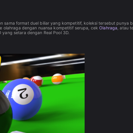
 sama format duel biliar yang kompetitif, koleksi tersebut punya 
me olahraga dengan nuansa kompetitif serupa, cek
Olahraga
, atau t
 yang setara dengan Real Pool 3D.