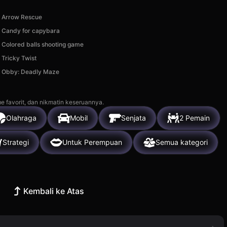
Arrow Rescue
Candy for capybara
Colored balls shooting game
Tricky Twist
Obby: Deadly Maze
e favorit, dan nikmatin keseruannya.
Olahraga
Mobil
Senjata
2 Pemain
Strategi
Untuk Perempuan
Semua kategori
Kembali ke Atas