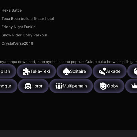
Hexa Battle
Toca Boca build a 5-star hotel
Friday Night Funkin'
Snow Rider Obby Parkour
CrystalVerse2048
nya tanpa download, iklan nyebelin, atau pop-up. Cukup buka browser, pilih gam
pilan
Teka-Teki
Solitaire
Arkade
nggur
Horor
Multipemain
Obby