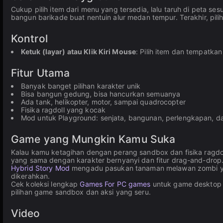
Cukup pilih item dari menu yang tersedia, lalu taruh di peta se
bangun barikade buat nentuin alur medan tempur. Terakhir, pil
Kontrol
Ketuk (layar) atau Klik Kiri Mouse
: Pilih item dan tempatkan
Fitur Utama
Banyak banget pilihan karakter unik
Bisa bangun gedung, bisa hancurkan semuanya
Ada tank, helikopter, motor, sampai quadrocopter
Fisika ragdoll yang kocak
Mod untuk Playground: senjata, bangunan, perlengkapan, d
Game yang Mungkin Kamu Suka
Kalau kamu ketagihan dengan perang sandbox dan fisika ragdo
yang sama dengan karakter bernyanyi dan fitur drag-and-dro
Hybrid Story Mod
mengadu pasukan tanaman melawan zombi yan
dikerahkan.
Cek koleksi lengkap
Games For PC games
untuk game desktop la
pilihan game sandbox dan aksi yang seru.
Video