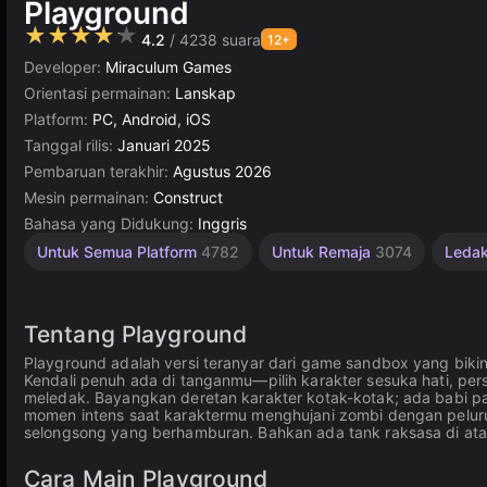
Playground
★★★★★
4.2
/ 4238 suara
12+
Developer:
Miraculum Games
Orientasi permainan:
Lanskap
Platform:
PC, Android, iOS
Tanggal rilis:
Januari 2025
Pembaruan terakhir:
Agustus 2026
Mesin permainan:
Construct
Bahasa yang Didukung:
Inggris
Rekomendasi
Sederhana
Konstruksi
Online
Untuk Semua Platform
4782
Untuk Remaja
3074
Ledak
Terbaik
Online
1573
501
3570
5023
Tentang Playground
Playground adalah versi teranyar dari game sandbox yang bik
Kendali penuh ada di tanganmu—pilih karakter sesuka hati, pe
meledak. Bayangkan deretan karakter kotak-kotak; ada babi pa
momen intens saat karaktermu menghujani zombi dengan peluru
selongsong yang berhamburan. Bahkan ada tank raksasa di ata
Cara Main Playground