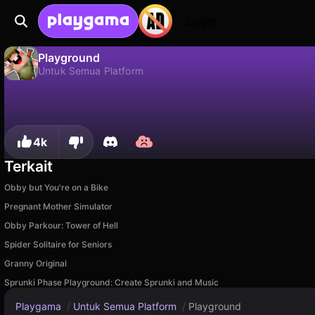
Login
Playground
Untuk Semua Platform
Tidak
Simp
Simpan progresnya!
Playground adalah game untuk semua platform gratis oleh Miraculum Games. Mainkan online di Playgama.
4k
Terkait
Obby but You're on a Bike
Pregnant Mother Simulator
Obby Parkour: Tower of Hell
Spider Solitaire for Seniors
Granny Original
Sprunki Phase Playground: Create Sprunki and Music
Playgama
/
Untuk Semua Platform
/
Playground