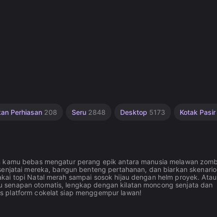
an Perhiasan
208
Seru
2848
Desktop
5173
Kotak Pasi
in kamu bebas mengatur perang epik antara manusia melawan zomb
rsenjatai mereka, bangun benteng pertahanan, dan biarkan skenari
kai topi Natal merah sampai sosok hijau dengan helm proyek. Atau
 senapan otomatis, lengkap dengan kilatan moncong senjata dan
s platform cokelat siap menggempur lawan!