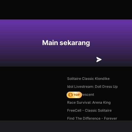
an
Main sekarang
Solitaire Classic Klondike
Idol Livestream: Doll Dress Up
Deadly Descent
Race Survival: Arena King
FreeCell - Classic Solitaire
Find The Difference - Forever