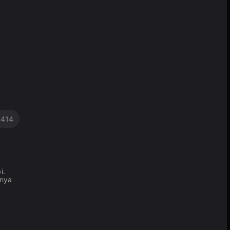
r
414
i.
onya