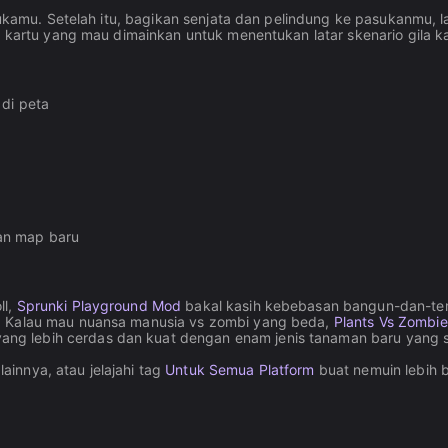
sukamu. Setelah itu, bagikan senjata dan pelindung ke pasukanmu, l
ih kartu yang mau dimainkan untuk menentukan latar skenario gila 
 di peta
an map baru
ll,
Sprunki Playground Mod
bakal kasih kebebasan bangun-dan-t
p. Kalau mau nuansa manusia vs zombi yang beda,
Plants Vs Zombie
g lebih cerdas dan kuat dengan enam jenis tanaman baru yang 
innya, atau jelajahi tag
Untuk Semua Platform
buat nemuin lebih 