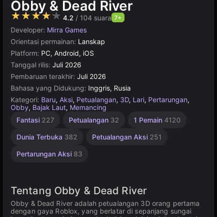
Obby & Dead River
★★★★★
4.2
/ 104 suara
7+
Developer:
Mirra Games
Orientasi permainan:
Lanskap
Platform:
PC, Android, iOS
Tanggal rilis:
Juli 2026
Pembaruan terakhir:
Juli 2026
Bahasa yang Didukung:
Inggris, Rusia
Kategori:
Baru
,
Aksi
,
Petualangan
,
3D
,
Lari
,
Pertarungan
,
Obby
,
Bajak Laut
,
Memancing
Survival
Horor
Fantasi
227
Petualangan
32
1 Pemain
4120
horror
3D
35
38
Dunia Terbuka
382
Petualangan Aksi
251
Pertarungan Aksi
83
Tentang Obby & Dead River
Obby & Dead River adalah petualangan 3D orang pertama
dengan gaya Roblox, yang berlatar di sepanjang sungai