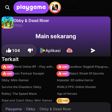
Login
Obby & Dead River
Obby
Tidak
Simpan
Simpan progresnya!
Obby & Dead River adalah game obby gratis oleh Mirra Games. Mainkan online di Playgama.
Main sekarang
104
Aplikasi
Terkait
Sprunki World Online RP - Play with Friends!
Sprunki Sandbox: Ragdoll Playground Mode
Barry Prison: Parkour Escape!
Hidden Object: Street Of Secrets
Obby: Mini-Games
Imposter 3D online horror
Survive the Disasters: Obby
RIVALS FPS: Online Shooter
Robby: The Speed Maze
Age of Heroes
Steal and Catch Obby: Mini-Games
Hedgies
Playgama
/
Obby
/
Obby & Dead River