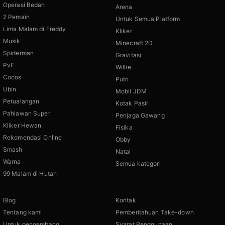
Operasi Bedah
Arena
2 Pemain
Untuk Semua Platform
Lima Malam di Freddy
Kliker
Musik
Minecraft 2D
Spiderman
Gravitasi
PvE
Willie
Cocos
Putri
Ubin
Mobil JDM
Petualangan
Kotak Pasir
Pahlawan Super
Penjaga Gawang
Kliker Hewan
Fisika
Rekomendasi Online
Obby
Smash
Natal
Warna
Semua kategori
99 Malam di Hutan
Blog
Kontak
Tentang kami
Pemberitahuan Take-down
Untuk pengembang
Syarat Penggunaan