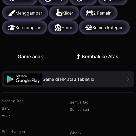
Menggambar
Kliker
2 Pemain
Keterampilan
Horor
Semua kategori
Game acak
Kembali ke Atas
Game di HP atau Tablet lo
Sedang Tren
Semua tag
Baru
Semua seri
Acak
Penerbangan
Whack