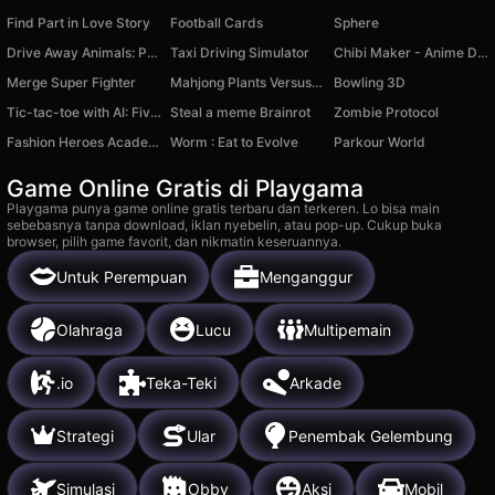
Find Part in Love Story
Football Cards
Sphere
Drive Away Animals: Puzzle
Taxi Driving Simulator
Chibi Maker - Anime Dolls for Little Kids 2-5
Merge Super Fighter
Mahjong Plants Versus Zombies Fusion Mod
Bowling 3D
Tic-tac-toe with AI: Five in a Row
Steal a meme Brainrot
Zombie Protocol
Fashion Heroes Academy
Worm : Eat to Evolve
Parkour World
Game Online Gratis di Playgama
Playgama punya game online gratis terbaru dan terkeren. Lo bisa main
sebebasnya tanpa download, iklan nyebelin, atau pop-up. Cukup buka
browser, pilih game favorit, dan nikmatin keseruannya.
Untuk Perempuan
Menganggur
Olahraga
Lucu
Multipemain
.io
Teka-Teki
Arkade
Strategi
Ular
Penembak Gelembung
Simulasi
Obby
Aksi
Mobil