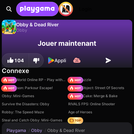
Login
Obby & Dead River
Obby
Sauvegardez la
Non
Enregistrer
Jouer maintenant
Obby & Dead River est un jeu de obby gratuit par Mirra Games. Joue-y en ligne sur Playgama.
progression !
104
Appli
Connexe
Sprunki World Online RP - Play with Friends!
Arrow Puzzle
Barry Prison: Parkour Escape!
Hidden Object: Street Of Secrets
Obby: Mini-Games
Piece of Cake: Merge & Bake
Survive the Disasters: Obby
RIVALS FPS: Online Shooter
Robby: The Speed Maze
Age of Heroes
Steal and Catch Obby: Mini-Games
Hedgies
Playgama
/
Obby
/
Obby & Dead River