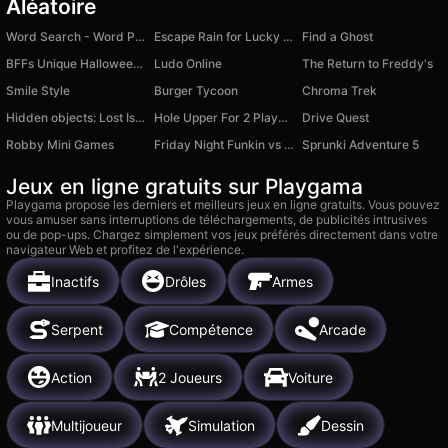
Aléatoire
Word Search - Word Puzzle
Escape Rain for Lucky Blocks! Online Sprunki 3D +1
Find a Ghost
BFFs Unique Halloween Costumes
Ludo Online
The Return to Freddy's
Smile Style
Burger Tycoon
Chroma Trek
Hidden objects: Lost Island
Hole Upper For 2 Players
Drive Quest
Robby Mini Games
Friday Night Funkin vs Miku
Sprunki Adventure 5
Jeux en ligne gratuits sur Playgama
Playgama propose les derniers et meilleurs jeux en ligne gratuits. Vous pouvez
vous amuser sans interruptions de téléchargements, de publicités intrusives
ou de pop-ups. Chargez simplement vos jeux préférés directement dans votre
navigateur Web et profitez de l'expérience.
Inactifs
Drôles
Armes
Serpent
Compétence
Arcade
Action
2 Joueurs
Voiture
Multijoueur
Simulation
Dessin