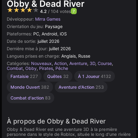
Obby & Dead River
★★★★★
4.2
/ 104 votes
7
Développeur:
Mirra Games
Orientation du jeu:
Paysage
Plateformes:
PC, Android, iOS
Date de sortie:
juillet 2026
Dernière mise à jour:
juillet 2026
Langues prises en charge:
Anglais, Russe
Catégories:
Nouveaux
,
Action
,
Aventure
,
3D
,
Course
,
Combat
,
Obby
,
Pirates
,
Pêche
Survival
Horreur
Fantaisie
227
Quêtes
32
À 1 Joueur
4132
3D
horror
35
38
Monde Ouvert
382
Aventure d'Action
253
Combat d'action
83
À propos de Obby & Dead River
Obby & Dead River est une aventure 3D à la première
personne dans le style de Roblox, située le long d'une rivière