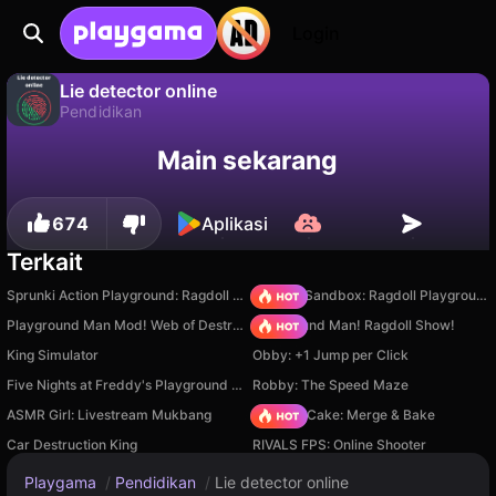
Login
Lie detector online
Pendidikan
Lie detector online adalah game pendidikan gratis oleh Hurmeow. Mainkan online di Playgama.
Tidak
Simpan
Simpan progresnya!
Main sekarang
674
Aplikasi
Terkait
Sprunki Action Playground: Ragdoll Sandbox
Sprunki Sandbox: Ragdoll Playground Mode
Playground Man Mod! Web of Destruction!
Playground Man! Ragdoll Show!
King Simulator
Obby: +1 Jump per Click
Five Nights at Freddy's Playground Sandbox
Robby: The Speed Maze
ASMR Girl: Livestream Mukbang
Piece of Cake: Merge & Bake
Car Destruction King
RIVALS FPS: Online Shooter
Playgama
/
Pendidikan
/
Lie detector online