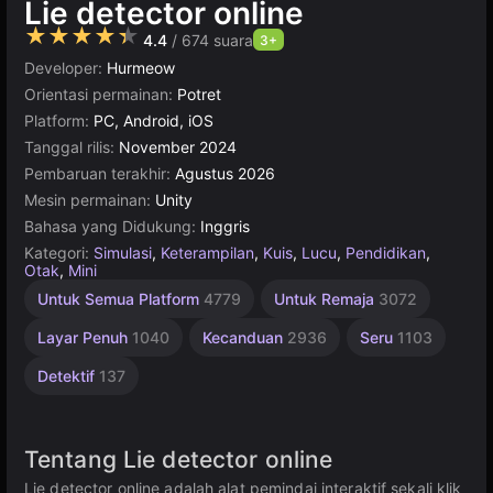
Lie detector online
★★★★★
4.4
/ 674 suara
3+
Developer:
Hurmeow
Orientasi permainan:
Potret
Platform:
PC, Android, iOS
Tanggal rilis:
November 2024
Pembaruan terakhir:
Agustus 2026
Mesin permainan:
Unity
Bahasa yang Didukung:
Inggris
Kategori:
Simulasi
,
Keterampilan
,
Kuis
,
Lucu
,
Pendidikan
,
Otak
,
Mini
Edukasi
Pikiran
Benar
Desktop
Rekomendasi
Rusia
Sederhana
Untuk
Virtual
Unity
Online
Sci-Fi
Satu
1
Untuk Semua Platform
4779
Untuk Remaja
3072
Tombol
Pemain
Menarik
Terbaik
Reality
online
1796
Anak
Atau
Online
1238
5168
593
1571
3569
Salah
3172
1477
4145
5019
197
89
44
Layar Penuh
1040
Kecanduan
2936
Seru
1103
9
Detektif
137
Tentang Lie detector online
Lie detector online adalah alat pemindai interaktif sekali klik