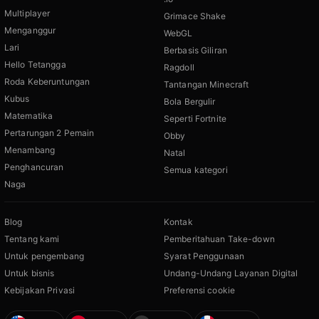
Multiplayer
Grimace Shake
Menganggur
WebGL
Lari
Berbasis Giliran
Hello Tetangga
Ragdoll
Roda Keberuntungan
Tantangan Minecraft
Kubus
Bola Bergulir
Matematika
Seperti Fortnite
Pertarungan 2 Pemain
Obby
Menambang
Natal
Penghancuran
Semua kategori
Naga
Blog
Kontak
Tentang kami
Pemberitahuan Take-down
Untuk pengembang
Syarat Penggunaan
Untuk bisnis
Undang-Undang Layanan Digital
Kebijakan Privasi
Preferensi cookie