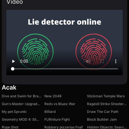
Video
Acak
Dive and Swim for Brainrots!
New 2048
Stickman Temple Wars
Gun's Master: Upgrade Weapon!
Reds vs Blues: War
Ragdoll Strike Shooter! Shoot the Gun!
My pet Sprunki
Billiard
Draw The Car Path
Geometry MOD 4: Slime Dash
FURniture Fight
Block Builder Jam
Rope Shot
Robbery pizzerias Fnaf
Hidden Objects: Search and Relax