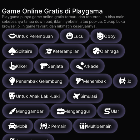
Game Online Gratis di Playgama
Playgama punya game online gratis terbaru dan terkeren. Lo bisa main
sebebasnya tanpa download, iklan nyebelin, atau pop-up. Cukup buka
browser, pilih game favorit, dan nikmatin keseruannya.
Untuk Perempuan
Lucu
Obby
Solitaire
Keterampilan
Olahraga
Kliker
Senjata
Arkade
Penembak Gelembung
Menembak
.io
Untuk Anak Laki-Laki
Simulasi
Menggambar
Menganggur
Ular
Mobil
2 Pemain
Multipemain