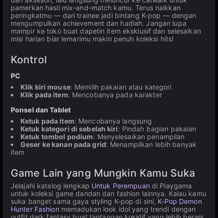
pamerkan hasil mix-and-match kamu. Terus naikkan
peringkatmu — dari trainee jadi bintang K-pop — dengan
mengumpulkan achievement dan hadiah. Jangan lupa
mampir ke toko buat dapetin item eksklusif dan selesaikan
misi harian biar lemarimu makin penuh koleksi hits!
Kontrol
PC
Klik kiri mouse
: Memilih pakaian atau kategori
Klik pada item
: Mencobanya pada karakter
Ponsel dan Tablet
Ketuk pada item
: Mencobanya langsung
Ketuk kategori di sebelah kiri
: Pindah bagian pakaian
Ketuk tombol podium
: Menyelesaikan penampilan
Geser ke kanan pada grid
: Menampilkan lebih banyak
item
Game Lain yang Mungkin Kamu Suka
Jelajahi katalog lengkap
Untuk Perempuan
di Playgama
untuk koleksi game dandan dan fashion lainnya. Kalau kamu
suka banget sama gaya styling K-pop di sini,
K-Pop Demon
Hunter Fashion
memadukan look idol yang trendi dengan
outfit dark fantasy buat tantangan kreatif yang lebih berani.