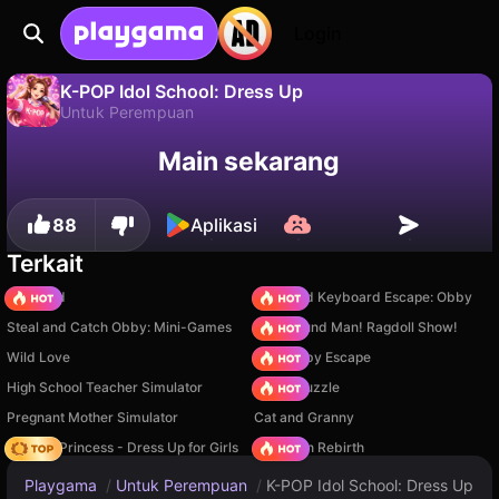
Login
K-POP Idol School: Dress Up
Untuk Perempuan
Tidak
Simpan
Simpan progresnya!
K-POP Idol School: Dress Up adalah game untuk perempuan gratis oleh PLAYTIME. Mainkan online di Playgama.
Main sekarang
88
Aplikasi
Terkait
TB World
+1 Speed Keyboard Escape: Obby
Steal and Catch Obby: Mini-Games
Playground Man! Ragdoll Show!
Wild Love
Your Obby Escape
High School Teacher Simulator
Arrow Puzzle
Pregnant Mother Simulator
Cat and Granny
Fashion Princess - Dress Up for Girls
Stickman Rebirth
Playgama
/
Untuk Perempuan
/
K-POP Idol School: Dress Up