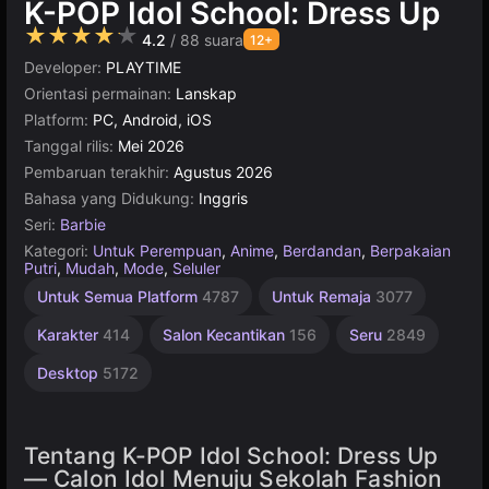
K-POP Idol School: Dress Up
★★★★★
4.2
/ 88 suara
12+
Developer:
PLAYTIME
Orientasi permainan:
Lanskap
Platform:
PC, Android, iOS
Tanggal rilis:
Mei 2026
Pembaruan terakhir:
Agustus 2026
Bahasa yang Didukung:
Inggris
Seri:
Barbie
Kategori:
Untuk Perempuan
,
Anime
,
Berdandan
,
Berpakaian
Putri
,
Mudah
,
Mode
,
Seluler
Sederhana
Untuk
Online
Untuk Semua Platform
4787
Untuk Remaja
3077
Terbaik
Anak
1570
1481
5027
Karakter
414
Salon Kecantikan
156
Seru
2849
Desktop
5172
Tentang K-POP Idol School: Dress Up
— Calon Idol Menuju Sekolah Fashion