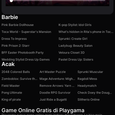
Barbie
Pink Barbie Dollhouse
K-pop Stylist: Idol Girls
Toca World - Superstar's Mansion
What's hidden in Rita's phone in Toca and Buca!
Dress To Impress
Sprunki: Create Girl
Pink Prison 2: Starr
Ladybug: Beauty Salon
BFF Easter Photobooth Party
Veloura Closet 3D
Wedding Stylist Dress Up Games
Pastel Dress Up: Sisters
Acak
2048 Colored Balls
Art Master Puzzle
Sprunki Muscular
Zomboblox: Survive the City with Friends
Mage Adventure: Mighty Raid
Ragdoll Mess
Field Master
Remove Arrows: Yarn Weaving
Headymatch
Pong Ultimate
Doodle RPG Survivor
Check Doey the Doughman's Phone!
King of pirate
Just Ride a Bugatti
Slitherio Online
Game Online Gratis di Playgama
Playgama punya game online gratis terbaru dan terkeren. Lo bisa main