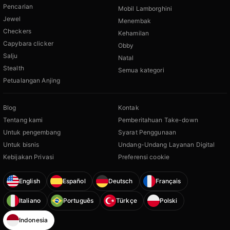
Pencarian
Mobil Lamborghini
Jewel
Menembak
Checkers
Kehamilan
Capybara clicker
Obby
Salju
Natal
Stealth
Semua kategori
Petualangan Anjing
Blog
Kontak
Tentang kami
Pemberitahuan Take-down
Untuk pengembang
Syarat Penggunaan
Untuk bisnis
Undang-Undang Layanan Digital
Kebijakan Privasi
Preferensi cookie
English
Español
Deutsch
Français
Italiano
Português
Türkçe
Polski
Indonesia