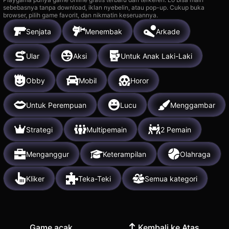
sebebasnya tanpa download, iklan nyebelin, atau pop-up. Cukup buka
browser, pilih game favorit, dan nikmatin keseruannya.
Senjata
Menembak
Arkade
Ular
Aksi
Untuk Anak Laki-Laki
Obby
Mobil
Horor
Untuk Perempuan
Lucu
Menggambar
Strategi
Multipemain
2 Pemain
Menganggur
Keterampilan
Olahraga
Kliker
Teka-Teki
Semua kategori
Game acak
Kembali ke Atas