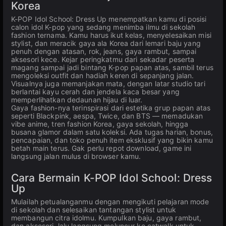
Korea
K-POP Idol School: Dress Up menempatkan kamu di posisi
calon idol K-pop yang sedang menimba ilmu di sekolah
fashion ternama. Kamu harus ikut kelas, menyelesaikan misi
stylist, dan meracik gaya ala Korea dari lemari baju yang
penuh dengan atasan, rok, jeans, gaya rambut, sampai
aksesori kece. Kejar peringkatmu dari sekadar peserta
magang sampai jadi bintang K-pop papan atas, sambil terus
mengoleksi outfit dan hadiah keren di sepanjang jalan.
Visualnya juga memanjakan mata, dengan latar studio tari
berlantai kayu cerah dan jendela kaca besar yang
memperlihatkan dedaunan hijau di luar.
Gaya fashion-nya terinspirasi dari estetika grup papan atas
seperti Blackpink, aespa, Twice, dan BTS — memadukan
vibe anime, tren fashion Korea, gaya sekolah, hingga
busana glamor dalam satu koleksi. Ada tugas harian, bonus,
pencapaian, dan toko penuh item eksklusif yang bikin kamu
betah main terus. Gak perlu repot download, game ini
langsung jalan mulus di browser kamu.
Cara Bermain K-POP Idol School: Dress
Up
Mulailah petualanganmu dengan mengikuti pelajaran mode
di sekolah dan selesaikan tantangan stylist untuk
membangun citra idolmu. Kumpulkan baju, gaya rambut,
dan aksesori, lalu langsung meluncur ke catwalk untuk