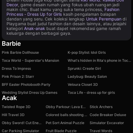
Decor
, game desain rumah yang fokus ubah ruangan jadi
makin chic. Buat kamu yang suka tema princess,
Fashion
Princess - Dress Up for Girls
kasih pengalaman balapan
dandan yang seru. Cek koleksi lengkap
Untuk Perempuan
di
Playgama buat judul fashion dan desain lainnya, atau jelajahi
kategori
Anak-anak
buat dapet rekomendasi game ramah
keluarga dengan berbagai gaya.
Barbie
Pink Barbie Dollhouse
K-pop Stylist: Idol Girls
Toca World - Superstar's Mansion
What's hidden in Rita's phone in Toca and Buca!
Dress To Impress
Sprunki: Create Girl
Pink Prison 2: Starr
Ladybug: Beauty Salon
BFF Easter Photobooth Party
Veloura Closet 3D
Wedding Stylist Dress Up Games
Toca Life - dress up for girls
Acak
Twisted Rope 3D
Obby Parkour: Lava Escape
Stick Archers
Hill Travel 3D
Colored balls shooting game
Code Breaker Deluxe
Obby Sword! Cut Enemies at Blocks Arena!
Pet Sort Animal Puzzle
Simulator Excavator
Car Parking Simulator
Fruit Blade Puzzle
Travel Words