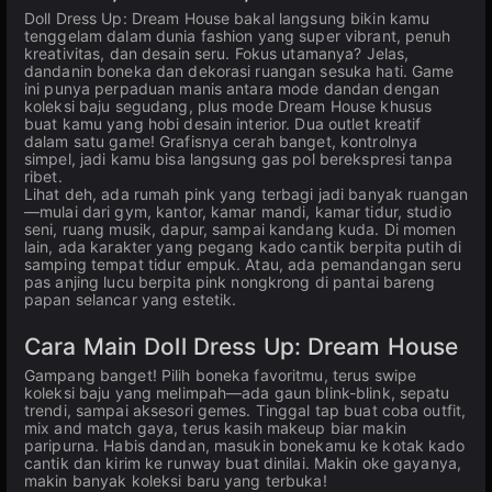
Doll Dress Up: Dream House bakal langsung bikin kamu
tenggelam dalam dunia fashion yang super vibrant, penuh
kreativitas, dan desain seru. Fokus utamanya? Jelas,
dandanin boneka dan dekorasi ruangan sesuka hati. Game
ini punya perpaduan manis antara mode dandan dengan
koleksi baju segudang, plus mode Dream House khusus
buat kamu yang hobi desain interior. Dua outlet kreatif
dalam satu game! Grafisnya cerah banget, kontrolnya
simpel, jadi kamu bisa langsung gas pol berekspresi tanpa
ribet.
Lihat deh, ada rumah pink yang terbagi jadi banyak ruangan
—mulai dari gym, kantor, kamar mandi, kamar tidur, studio
seni, ruang musik, dapur, sampai kandang kuda. Di momen
lain, ada karakter yang pegang kado cantik berpita putih di
samping tempat tidur empuk. Atau, ada pemandangan seru
pas anjing lucu berpita pink nongkrong di pantai bareng
papan selancar yang estetik.
Cara Main Doll Dress Up: Dream House
Gampang banget! Pilih boneka favoritmu, terus swipe
koleksi baju yang melimpah—ada gaun blink-blink, sepatu
trendi, sampai aksesori gemes. Tinggal tap buat coba outfit,
mix and match gaya, terus kasih makeup biar makin
paripurna. Habis dandan, masukin bonekamu ke kotak kado
cantik dan kirim ke runway buat dinilai. Makin oke gayanya,
makin banyak koleksi baru yang terbuka!