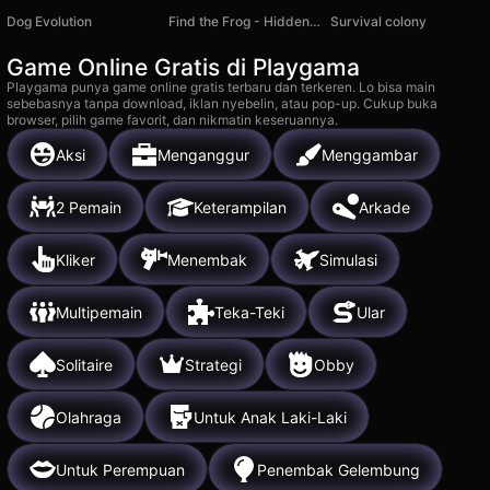
Dog Evolution
Find the Frog - Hidden Objects
Survival colony
Game Online Gratis di Playgama
Playgama punya game online gratis terbaru dan terkeren. Lo bisa main
sebebasnya tanpa download, iklan nyebelin, atau pop-up. Cukup buka
browser, pilih game favorit, dan nikmatin keseruannya.
Aksi
Menganggur
Menggambar
2 Pemain
Keterampilan
Arkade
Kliker
Menembak
Simulasi
Multipemain
Teka-Teki
Ular
Solitaire
Strategi
Obby
Olahraga
Untuk Anak Laki-Laki
Untuk Perempuan
Penembak Gelembung