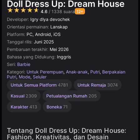
Doll Dress Up: Dream House
★★★★★
4.6
/ 1338 suara
12+
Developer:
Igry dlya devochek
Orientasi permainan:
Lanskap
Platform:
PC, Android, iOS
Tanggal rilis:
Juni 2025
Pembaruan terakhir:
Mei 2026
Bahasa yang Didukung:
Inggris
Seri:
Barbie
Kategori:
Untuk Perempuan
,
Anak-anak
,
Putri
,
Berpakaian
Putri
,
Mode
,
Seluler
Desktop
Rekomendasi
Untuk
Unity
Online
Untuk Semua Platform
4781
Untuk Remaja
3074
Terbaik
online
Anak
Online
5171
3569
1480
3174
5021
Kasual
2309
Petualangan Rumah
205
Karakter
413
Boneka
71
Tentang Doll Dress Up: Dream House:
Fashion, Kreativitas, dan Desain