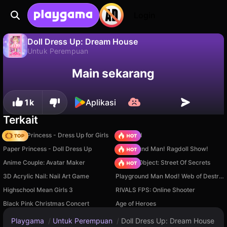
Login
Doll Dress Up: Dream House
Untuk Perempuan
Tidak
Simpan
Simpan progresnya!
Doll Dress Up: Dream House adalah game untuk perempuan gratis oleh Igry dlya devochek. Mainkan online di Playgama.
Main sekarang
1k
Aplikasi
Terkait
Fashion Princess - Dress Up for Girls
TB World
Paper Princess - Doll Dress Up
Playground Man! Ragdoll Show!
Anime Couple: Avatar Maker
Hidden Object: Street Of Secrets
3D Acrylic Nail: Nail Art Game
Playground Man Mod! Web of Destruction!
Highschool Mean Girls 3
RIVALS FPS: Online Shooter
Black Pink Christmas Concert
Age of Heroes
Playgama
/
Untuk Perempuan
/
Doll Dress Up: Dream House