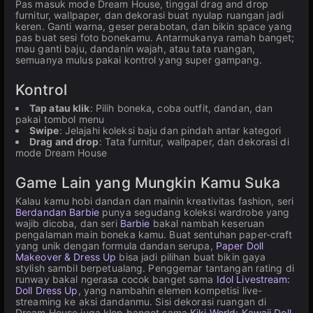
Pas masuk mode Dream House, tinggal drag and drop
furnitur, wallpaper, dan dekorasi buat nyulap ruangan jadi
keren. Ganti warna, geser perabotan, dan bikin space yang
pas buat sesi foto bonekamu. Antarmukanya ramah banget;
mau ganti baju, dandanin wajah, atau tata ruangan,
semuanya mulus pakai kontrol yang super gampang.
Kontrol
Tap atau klik
: Pilih boneka, coba outfit, dandan, dan
pakai tombol menu
Swipe
: Jelajahi koleksi baju dan pindah antar kategori
Drag and drop
: Tata furnitur, wallpaper, dan dekorasi di
mode Dream House
Game Lain yang Mungkin Kamu Suka
Kalau kamu hobi dandan dan mainin kreativitas fashion, seri
Berdandan Barbie
punya segudang koleksi wardrobe yang
wajib dicoba, dan seri
Barbie
bakal nambah keseruan
pengalaman main boneka kamu. Buat sentuhan paper-craft
yang unik dengan formula dandan serupa,
Paper Doll
Makeover & Dress Up
bisa jadi pilihan buat bikin gaya
stylish sambil berpetualang. Penggemar tantangan rating di
runway bakal ngerasa cocok banget sama
Idol Livestream:
Doll Dress Up
, yang nambahin elemen kompetisi live-
streaming ke aksi dandanmu. Sisi dekorasi ruangan di
Dream House juga klop banget sama
Kiki World: Kawaii Doll