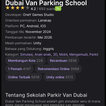
Dubai Van Parking School
★★★★★
4.2
/ 693 suara
7+
Developer:
OneY Games Studio
Orientasi permainan:
Lanskap
Platform:
PC, Android, iOS
Tanggal rilis:
November 2024
Pembaruan terakhir:
Mei 2026
Mesin permainan:
Unity
Bahasa yang Didukung:
Inggris
Kategori:
Simulasi
,
Anak-anak
,
3D
,
Mobil
,
Mengemudi
,
Parkir
Mobil
Membangun Kota
228
Kecanduan
2936
Edukasi
16
1 Pemain
4147
Rekomendasi Online
3569
Online Terbaik
5019
Unity online
3172
Tentang Sekolah Parkir Van Dubai
Dubai Van Parking School adalah gim simulator seru di mana
Anda dapat menguasai seni memarkir van dengan