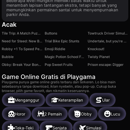
Beberapa level mungkin memiliki batas waktu untuk
menambah lapisan tantangan ekstra, tetapi banyak yang
memungkinkan permainan santai untuk menyempurnakan
parkir Anda.
Acak
Tile Trip: A Match Puzzle Game
Buttons
Towtruck Driver Simulator
Need for Steed: New Beginning
Trial Bike Epic Stunts
Undertale, but you're Sans
Robby +1 To Speed Per Click
Emoji Riddle
Knockout!
Bubble
Magic Potion School For Witch
Twisty Planet
Obby: Break Your Bones 3D Ragdoll
Pop Sweet Fruits
Prison escape: Digger
Game Online Gratis di Playgama
Playgama punya game online gratis terbaru dan terkeren. Lo bisa main
sebebasnya tanpa download, iklan nyebelin, atau pop-up. Cukup buka
browser, pilih game favorit, dan nikmatin keseruannya.
Menganggur
Keterampilan
Ular
Horor
2 Pemain
Obby
Lucu
Teka-Teki
Senjata
Simulasi