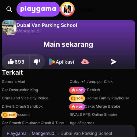
Login
Dubai Van Parking School
Mengemudi
Tidak
Simpan
Simpan progresnya!
Dubai Van Parking School adalah game mengemudi gratis oleh OneY Games Studio. Mainkan online di Playgama.
Main sekarang
693
Aplikasi
Terkait
Gamer's Mod
Obby: +1 Jump per Click
Car Destruction King
Stickman Rebirth
Crime and Vice City Police
My Town Home: Family Playhouse
Drive & Crash Sandbox
Piece of Cake: Merge & Bake
Deadly Descent
RIVALS FPS: Online Shooter
Car Smash Simulator: Crash & Tune
Age of Heroes
Playgama
/
Mengemudi
/
Dubai Van Parking School