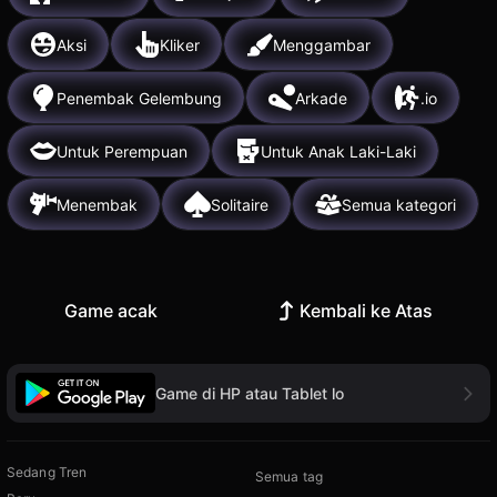
Aksi
Kliker
Menggambar
Penembak Gelembung
Arkade
.io
Untuk Perempuan
Untuk Anak Laki-Laki
Menembak
Solitaire
Semua kategori
Game acak
Kembali ke Atas
Game di HP atau Tablet lo
Sedang Tren
Semua tag