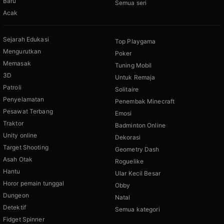
Baru
Semua seri
Acak
Sejarah Edukasi
Top Playgama
Mengurutkan
Poker
Memasak
Tuning Mobil
3D
Untuk Remaja
Patroli
Solitaire
Penyelamatan
Penembak Minecraft
Pesawat Terbang
Emosi
Traktor
Badminton Online
Unity online
Dekorasi
Target Shooting
Geometry Dash
Asah Otak
Roguelike
Hantu
Ular Kecil Besar
Horor pemain tunggal
Obby
Dungeon
Natal
Detektif
Semua kategori
Fidget Spinner