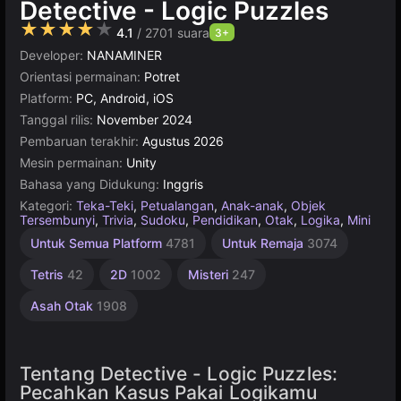
Detective - Logic Puzzles
★★★★★
4.1
/ 2701 suara
3+
Developer:
NANAMINER
Orientasi permainan:
Potret
Platform:
PC, Android, iOS
Tanggal rilis:
November 2024
Pembaruan terakhir:
Agustus 2026
Mesin permainan:
Unity
Bahasa yang Didukung:
Inggris
Kategori:
Teka-Teki
,
Petualangan
,
Anak-anak
,
Objek
Tersembunyi
,
Trivia
,
Sudoku
,
Pendidikan
,
Otak
,
Logika
,
Mini
Kecanduan
Detektif
Menghubungkan
Edukasi
Pikiran
Teks
Tantangan
Ketangkasan
Desktop
Rekomendasi
Rusia
Unity
Teka
Online
Temukan
1
Untuk Semua Platform
4781
Untuk Remaja
3074
Perbedaan
Pemain
Terbaik
online
1796
Online
1238
Teki
39
593
5171
137
2938
430
2593
240
3569
Silang
3174
4146
5021
71
Tetris
42
2D
1002
Misteri
247
49
Asah Otak
1908
Tentang Detective - Logic Puzzles:
Pecahkan Kasus Pakai Logikamu