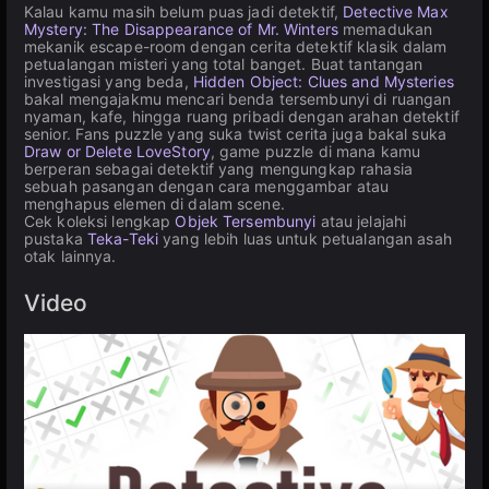
Kalau kamu masih belum puas jadi detektif,
Detective Max
Mystery: The Disappearance of Mr. Winters
memadukan
mekanik escape-room dengan cerita detektif klasik dalam
petualangan misteri yang total banget. Buat tantangan
investigasi yang beda,
Hidden Object: Clues and Mysteries
bakal mengajakmu mencari benda tersembunyi di ruangan
nyaman, kafe, hingga ruang pribadi dengan arahan detektif
senior. Fans puzzle yang suka twist cerita juga bakal suka
Draw or Delete LoveStory
, game puzzle di mana kamu
berperan sebagai detektif yang mengungkap rahasia
sebuah pasangan dengan cara menggambar atau
menghapus elemen di dalam scene.
Cek koleksi lengkap
Objek Tersembunyi
atau jelajahi
pustaka
Teka-Teki
yang lebih luas untuk petualangan asah
otak lainnya.
Video