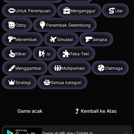
Untuk Perempuan
Menganggur
Ular
Obby
Penembak Gelembung
Menembak
Simulasi
Senjata
Kliker
.io
Teka-Teki
Menggambar
Multipemain
Olahraga
Strategi
Semua kategori
Game acak
Kembali ke Atas
Game di HP atau Tablet lo