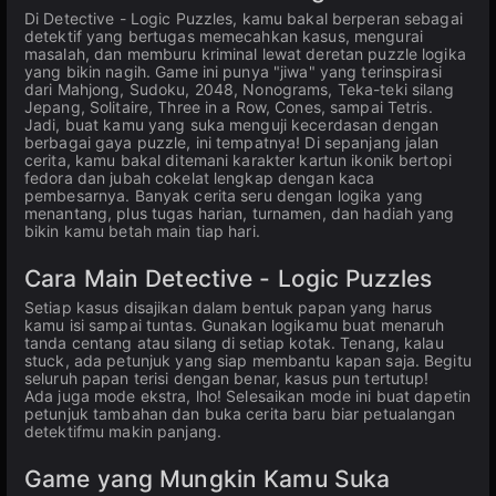
Di Detective - Logic Puzzles, kamu bakal berperan sebagai
detektif yang bertugas memecahkan kasus, mengurai
masalah, dan memburu kriminal lewat deretan puzzle logika
yang bikin nagih. Game ini punya "jiwa" yang terinspirasi
dari Mahjong, Sudoku, 2048, Nonograms, Teka-teki silang
Jepang, Solitaire, Three in a Row, Cones, sampai Tetris.
Jadi, buat kamu yang suka menguji kecerdasan dengan
berbagai gaya puzzle, ini tempatnya! Di sepanjang jalan
cerita, kamu bakal ditemani karakter kartun ikonik bertopi
fedora dan jubah cokelat lengkap dengan kaca
pembesarnya. Banyak cerita seru dengan logika yang
menantang, plus tugas harian, turnamen, dan hadiah yang
bikin kamu betah main tiap hari.
Cara Main Detective - Logic Puzzles
Setiap kasus disajikan dalam bentuk papan yang harus
kamu isi sampai tuntas. Gunakan logikamu buat menaruh
tanda centang atau silang di setiap kotak. Tenang, kalau
stuck, ada petunjuk yang siap membantu kapan saja. Begitu
seluruh papan terisi dengan benar, kasus pun tertutup!
Ada juga mode ekstra, lho! Selesaikan mode ini buat dapetin
petunjuk tambahan dan buka cerita baru biar petualangan
detektifmu makin panjang.
Game yang Mungkin Kamu Suka