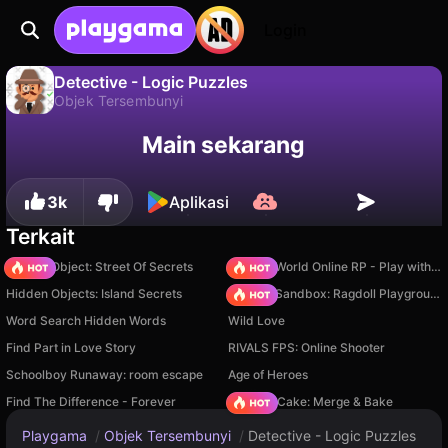
Login
Detective - Logic Puzzles
Objek Tersembunyi
Tidak
Simpan
Simpan progresnya!
Detective - Logic Puzzles adalah game objek tersembunyi gratis oleh NANAMINER. Mainkan online di Playgama.
Main sekarang
3k
Aplikasi
Terkait
Hidden Object: Street Of Secrets
Sprunki World Online RP - Play with Friends!
Hidden Objects: Island Secrets
Sprunki Sandbox: Ragdoll Playground Mode
Word Search Hidden Words
Wild Love
Find Part in Love Story
RIVALS FPS: Online Shooter
Schoolboy Runaway: room escape
Age of Heroes
Find The Difference - Forever
Piece of Cake: Merge & Bake
Playgama
/
Objek Tersembunyi
/
Detective - Logic Puzzles