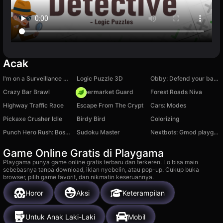
Acak
I'm on a Surveillance Mission 2
Logic Puzzle 3D
Obby: Defend your base from 67
Crazy Bar Brawl
Supermarket Guard
Forest Roads Niva
Highway Traffic Race
Escape From The Crypt
Cars: Modes
Pickaxe Crusher Idle
Birdy Bird
Colorizing
Punch Hero Rush: Boss Fight Run
Sudoku Master
Nextbots: Gmod playground
Game Online Gratis di Playgama
Playgama punya game online gratis terbaru dan terkeren. Lo bisa main
sebebasnya tanpa download, iklan nyebelin, atau pop-up. Cukup buka
browser, pilih game favorit, dan nikmatin keseruannya.
Horor
Aksi
Keterampilan
Untuk Anak Laki-Laki
Mobil