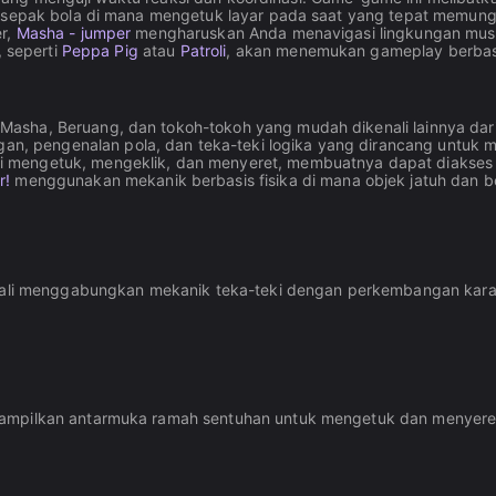
an sepak bola di mana mengetuk layar pada saat yang tepat memu
er,
Masha - jumper
mengharuskan Anda menavigasi lingkungan musim
, seperti
Peppa Pig
atau
Patroli
, akan menemukan gameplay berbasis
asha, Beruang, dan tokoh-tokoh yang mudah dikenali lainnya dari
 pengenalan pola, dan teka-teki logika yang dirancang untuk mel
ti mengetuk, mengeklik, dan menyeret, membuatnya dapat diakses 
r!
menggunakan mekanik berbasis fisika di mana objek jatuh dan be
g kali menggabungkan mekanik teka-teki dengan perkembangan kara
nampilkan antarmuka ramah sentuhan untuk mengetuk dan menyere