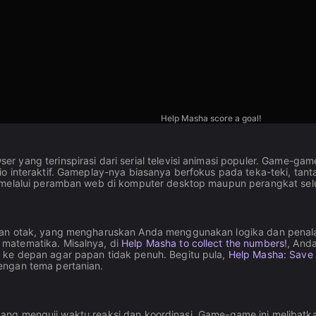
Help Masha score a goal!
r yang terinspirasi dari serial televisi animasi populer. Game-ga
io interaktif. Gameplay-nya biasanya berfokus pada teka-teki, ta
g melalui peramban web di komputer desktop maupun perangkat sel
n otak, yang mengharuskan Anda menggunakan logika dan penalaran 
matematika. Misalnya, di
Help Masha to collect the numbers!
, And
 ke depan agar papan tidak penuh. Begitu pula,
Help Masha: Save 
engan tema pertanian.
i yang menguji waktu reaksi dan koordinasi. Game-game ini melibatka