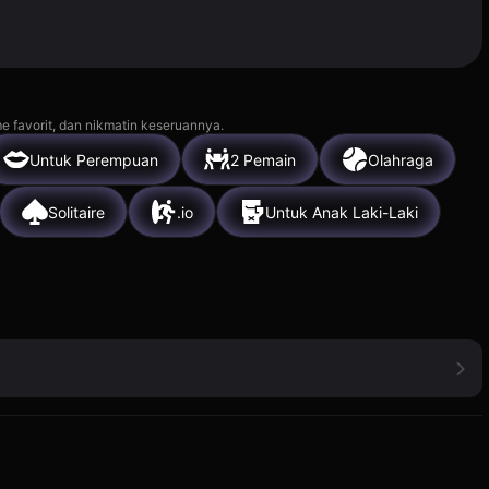
e favorit, dan nikmatin keseruannya.
Untuk Perempuan
2 Pemain
Olahraga
Solitaire
.io
Untuk Anak Laki-Laki