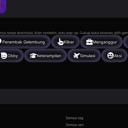
nya tanpa download, iklan nyebelin, atau pop-up. Cukup buka browser, pilih gam
Penembak Gelembung
Kliker
Menganggur
Obby
Keterampilan
Simulasi
Aksi
Semua tag
Semua seri