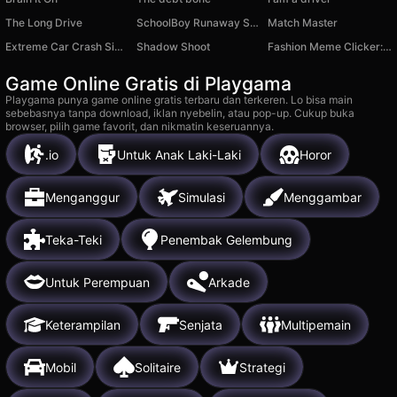
The Long Drive
SchoolBoy Runaway STELS - Act 3
Match Master
Extreme Car Crash Simulator
Shadow Shoot
Fashion Meme Clicker: Secret Level
Game Online Gratis di Playgama
Playgama punya game online gratis terbaru dan terkeren. Lo bisa main
sebebasnya tanpa download, iklan nyebelin, atau pop-up. Cukup buka
browser, pilih game favorit, dan nikmatin keseruannya.
.io
Untuk Anak Laki-Laki
Horor
Menganggur
Simulasi
Menggambar
Teka-Teki
Penembak Gelembung
Untuk Perempuan
Arkade
Keterampilan
Senjata
Multipemain
Mobil
Solitaire
Strategi