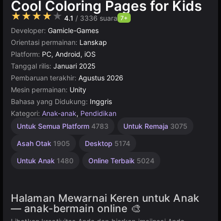
Cool Coloring Pages for Kids
★★★★★
4.1
/ 3336 suara
7+
Developer:
Gamicle-Games
Orientasi permainan:
Lanskap
Platform:
PC, Android, iOS
Tanggal rilis:
Januari 2025
Pembaruan terakhir:
Agustus 2026
Mesin permainan:
Unity
Bahasa yang Didukung:
Inggris
Kategori:
Anak-anak
,
Pendidikan
Unity
Untuk Semua Platform
4783
Untuk Remaja
3075
online
3175
Asah Otak
1905
Desktop
5174
Untuk Anak
1480
Online Terbaik
5024
Halaman Mewarnai Keren untuk Anak
— anak-bermain online 🎨