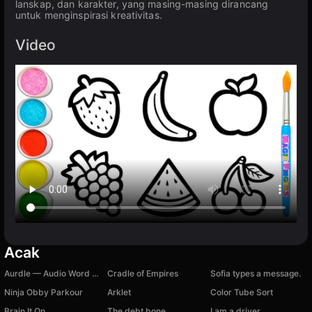
lanskap, dan karakter, yang masing-masing dirancang
untuk menginspirasi kreativitas.
Video
Acak
Aurdle — Audio Word Puzzle by Auzle
Cradle of Empires
Sofia types a message.
Ninja Obby Parkour
Arklet
Color Tube Sort
Brain It On
The debt bone
I am a driver