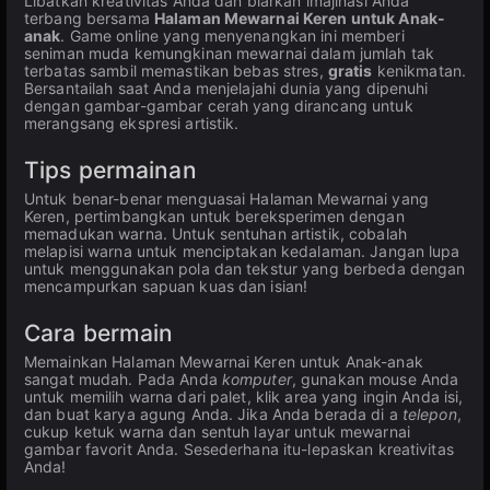
Libatkan kreativitas Anda dan biarkan imajinasi Anda
terbang bersama
Halaman Mewarnai Keren untuk Anak-
anak
. Game online yang menyenangkan ini memberi
seniman muda kemungkinan mewarnai dalam jumlah tak
terbatas sambil memastikan bebas stres,
gratis
kenikmatan.
Bersantailah saat Anda menjelajahi dunia yang dipenuhi
dengan gambar-gambar cerah yang dirancang untuk
merangsang ekspresi artistik.
Tips permainan
Untuk benar-benar menguasai Halaman Mewarnai yang
Keren, pertimbangkan untuk bereksperimen dengan
memadukan warna. Untuk sentuhan artistik, cobalah
melapisi warna untuk menciptakan kedalaman. Jangan lupa
untuk menggunakan pola dan tekstur yang berbeda dengan
mencampurkan sapuan kuas dan isian!
Cara bermain
Memainkan Halaman Mewarnai Keren untuk Anak-anak
sangat mudah. Pada Anda
komputer
, gunakan mouse Anda
untuk memilih warna dari palet, klik area yang ingin Anda isi,
dan buat karya agung Anda. Jika Anda berada di a
telepon
,
cukup ketuk warna dan sentuh layar untuk mewarnai
gambar favorit Anda. Sesederhana itu-lepaskan kreativitas
Anda!