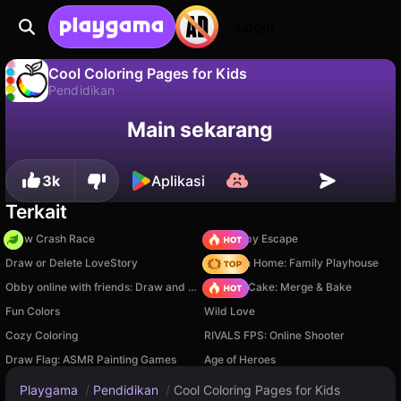
Login
Cool Coloring Pages for Kids
Pendidikan
Tidak
Simpan
Simpan progresnya!
Cool Coloring Pages for Kids adalah game pendidikan gratis oleh Gamicle-Games. Mainkan online di Playgama.
Main sekarang
3k
Aplikasi
Terkait
Draw Crash Race
Your Obby Escape
Draw or Delete LoveStory
My Town Home: Family Playhouse
Obby online with friends: Draw and Jump!
Piece of Cake: Merge & Bake
Fun Colors
Wild Love
Cozy Coloring
RIVALS FPS: Online Shooter
Draw Flag: ASMR Painting Games
Age of Heroes
Playgama
/
Pendidikan
/
Cool Coloring Pages for Kids