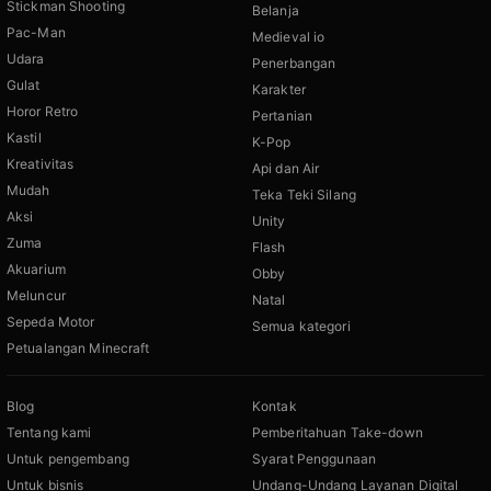
Stickman Shooting
Belanja
Pac-Man
Medieval io
Udara
Penerbangan
Gulat
Karakter
Horor Retro
Pertanian
Kastil
K-Pop
Kreativitas
Api dan Air
Mudah
Teka Teki Silang
Aksi
Unity
Zuma
Flash
Akuarium
Obby
Meluncur
Natal
Sepeda Motor
Semua kategori
Petualangan Minecraft
Blog
Kontak
Tentang kami
Pemberitahuan Take-down
Untuk pengembang
Syarat Penggunaan
Untuk bisnis
Undang-Undang Layanan Digital