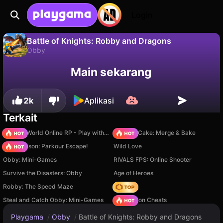
Login
Battle of Knights: Robby and Dragons
Obby
Tidak
Simpan
Simpan progresnya!
Battle of Knights: Robby and Dragons adalah game obby gratis oleh MirraGames. Mainkan online di Playgama.
Main sekarang
2k
Aplikasi
Terkait
Sprunki World Online RP - Play with Friends!
Piece of Cake: Merge & Bake
Barry Prison: Parkour Escape!
Wild Love
Obby: Mini-Games
RIVALS FPS: Online Shooter
Survive the Disasters: Obby
Age of Heroes
Robby: The Speed Maze
Hedgies
Steal and Catch Obby: Mini-Games
PVZ Fusion Cheats
Playgama
/
Obby
/
Battle of Knights: Robby and Dragons