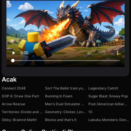
Acak
Connect 2048
Sort The Balls! train your brain and relax!
Legendary Catch!
DOP 6: Draw One Part
Running In Foam
Sugar Blast: Snowy Pop
Arrow Rescue
Men's Duel Simulator 3D
Pool (American billiards)
Territories: Divide and Conquer!
Geometry: Clicker, Levels, Connection
10
Obby: Brainrot Math!
Blocks and that's it
Labubu Monsters: Dentist Doctor