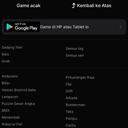
Game acak
Kembali ke Atas
Game di HP atau Tablet lo
Sedang Tren
Semua tag
Baru
Semua seri
Acak
Ambulans
Petualangan Raja
Biliar
Flip
Hewan Brainrot Italia
Drift
Lemparan
Arkade
Puzzle Geser Angka
Bomberman
BMX
Teks
Menembak
Penipu
Robocar Poli
Cerita