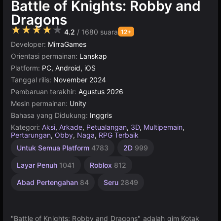
Battle of Knights: Robby and
Dragons
★★★★★
4.2
/ 1680 suara
12+
Developer:
MirraGames
Orientasi permainan:
Lanskap
Platform:
PC, Android, iOS
Tanggal rilis:
November 2024
Pembaruan terakhir:
Agustus 2026
Mesin permainan:
Unity
Bahasa yang Didukung:
Inggris
Kategori:
Aksi
,
Arkade
,
Petualangan
,
3D
,
Multipemain
,
Pertarungan
,
Obby
,
Naga
,
RPG Terbaik
Arena
Mengumpulkan
Desktop
Kotak
Bangunan
Rekomendasi
Rusia
Piksel
Aksi
Unity
Online
Indie
Dunia
Untuk Semua Platform
4783
2D
999
Terbaik
Terbuka
Terbaik
online
RPG
1798
Pasir
Online
438
167
5174
638
889
3571
3175
46
414
5024
1220
382
Layar Penuh
1041
Roblox
812
Abad Pertengahan
84
Seru
2849
"Battle of Knights: Robby and Dragons" adalah gim Kotak