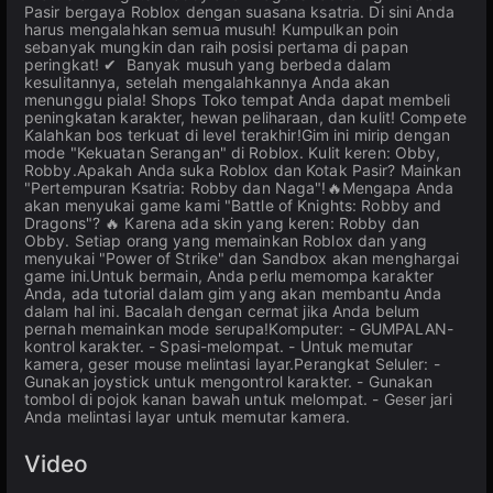
Pasir bergaya Roblox dengan suasana ksatria. Di sini Anda
harus mengalahkan semua musuh! Kumpulkan poin
sebanyak mungkin dan raih posisi pertama di papan
peringkat! ✔ ️ Banyak musuh yang berbeda dalam
kesulitannya, setelah mengalahkannya Anda akan
menunggu piala! Shops Toko tempat Anda dapat membeli
peningkatan karakter, hewan peliharaan, dan kulit! Compete
Kalahkan bos terkuat di level terakhir!Gim ini mirip dengan
mode "Kekuatan Serangan" di Roblox. Kulit keren: Obby,
Robby.Apakah Anda suka Roblox dan Kotak Pasir? Mainkan
"Pertempuran Ksatria: Robby dan Naga"!🔥Mengapa Anda
akan menyukai game kami "Battle of Knights: Robby and
Dragons"? 🔥 Karena ada skin yang keren: Robby dan
Obby. Setiap orang yang memainkan Roblox dan yang
menyukai "Power of Strike" dan Sandbox akan menghargai
game ini.Untuk bermain, Anda perlu memompa karakter
Anda, ada tutorial dalam gim yang akan membantu Anda
dalam hal ini. Bacalah dengan cermat jika Anda belum
pernah memainkan mode serupa!Komputer: - GUMPALAN-
kontrol karakter. - Spasi-melompat. - Untuk memutar
kamera, geser mouse melintasi layar.Perangkat Seluler: -
Gunakan joystick untuk mengontrol karakter. - Gunakan
tombol di pojok kanan bawah untuk melompat. - Geser jari
Anda melintasi layar untuk memutar kamera.
Video