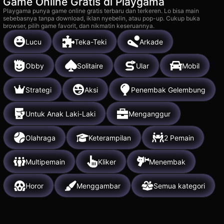
Game Online Gratis di Playgama
Playgama punya game online gratis terbaru dan terkeren. Lo bisa main
sebebasnya tanpa download, iklan nyebelin, atau pop-up. Cukup buka
browser, pilih game favorit, dan nikmatin keseruannya.
Lucu
Teka-Teki
Arkade
Obby
Solitaire
Ular
Mobil
Strategi
Aksi
Penembak Gelembung
Untuk Anak Laki-Laki
Menganggur
Olahraga
Keterampilan
2 Pemain
Multipemain
Kliker
Menembak
Horor
Menggambar
Semua kategori