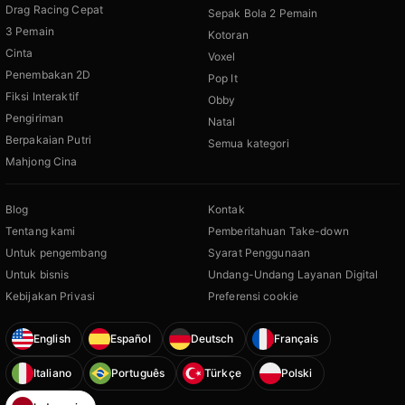
Drag Racing Cepat
Sepak Bola 2 Pemain
3 Pemain
Kotoran
Cinta
Voxel
Penembakan 2D
Pop It
Fiksi Interaktif
Obby
Pengiriman
Natal
Berpakaian Putri
Semua kategori
Mahjong Cina
Blog
Kontak
Tentang kami
Pemberitahuan Take-down
Untuk pengembang
Syarat Penggunaan
Untuk bisnis
Undang-Undang Layanan Digital
Kebijakan Privasi
Preferensi cookie
English
Español
Deutsch
Français
Italiano
Português
Türkçe
Polski