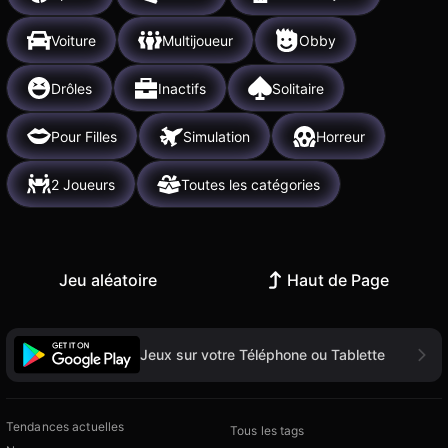
Voiture
Multijoueur
Obby
Drôles
Inactifs
Solitaire
Pour Filles
Simulation
Horreur
2 Joueurs
Toutes les catégories
Jeu aléatoire
Haut de Page
Jeux sur votre Téléphone ou Tablette
Tendances actuelles
Tous les tags