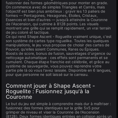
fusionner des formes géométriques pour monter en grade.
On commence avec de simples Triangles et Carrés, mais
l'objectif est bien plus ambitieux : gravir les 13 paliers de
formes — Pentagones, Hexagones, Étoiles, Cristaux,
Essences et bien d'autres — jusqu’à atteindre la Couronne
de l'Ascension, qui culmine à 8128 points. Les visuels
montrent une grille qui se remplit rapidement, un vrai terrain
de jeu coloré et tactique.
Ce qui rend Shape Ascent - Roguelite vraiment unique, c'est
son système de cartes type roguelike. Toutes les quelques
manipulations, le jeu vous propose de choisir des cartes de
Pouvoir, qu'elles soient Communes, Rares ou Épiques.
Boosts de score, bonus de fusion, sauvetages d'urgence ou
nettoyage automatique : ces effets sont permanents et se
cumulent. Chaque étape franchie est célébrée, et grâce au
système de sauvegarde, vous pouvez reprendre votre
partie pile là où vous l'avez laissée. Disponible en 6 langues,
pour que personne ne soit laissé sur le carreau.
Comment jouer à Shape Ascent -
Roguelite : Fusionnez jusqu'à la
Couronne
Le but du jeu est simple à comprendre mais dur à maîtriser :
fusionnez des formes identiques sur la grille 5x5 pour
grimper de niveau et viser la Couronne de l'Ascension
(8128). Deux formes identiques entrées en collision après un