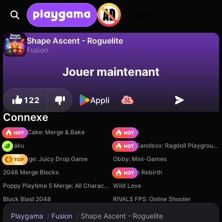
Login
Shape Ascent - Roguelite
Fusion
Sauvegardez la
Non
Enregistrer
Jouer maintenant
Shape Ascent - Roguelite est un jeu de fusion gratuit par Ceng Games. Joue-y en ligne sur Playgama.
progression !
122
Appli
Connexe
Piece of Cake: Merge & Bake
TB World
Floraku
Sprunki Sandbox: Ragdoll Playground Mode
Fruit Merge: Juicy Drop Game
Obby: Mini-Games
2048 Merge Blocks
Stickman Rebirth
Poppy Playtime 5 Merge: All Characters
Wild Love
Block Blast 2048
RIVALS FPS: Online Shooter
Playgama
/
Fusion
/
Shape Ascent - Roguelite