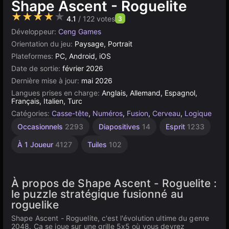
Shape Ascent - Roguelite
★★★★★
4.1
/ 122 votes
3
Développeur:
Ceng Games
Orientation du jeu:
Paysage, Portrait
Plateformes:
PC, Android, iOS
Date de sortie:
février 2026
Dernière mise à jour:
mai 2026
Langues prises en charge:
Anglais, Allemand, Espagnol,
Français, Italien, Turc
Catégories:
Casse-tête
,
Numéros
,
Fusion
,
Cerveau
,
Logique
Occasionnels
2293
Diapositives
14
Esprit
1233
À 1 Joueur
4127
Tuiles
102
À propos de Shape Ascent - Roguelite :
le puzzle stratégique fusionné au
roguelike
Shape Ascent - Roguelite, c'est l'évolution ultime du genre
2048. Ça se joue sur une grille 5x5 où vous devrez