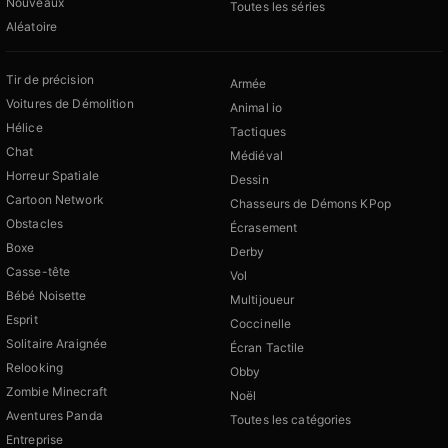
Nouveaux
Toutes les séries
Aléatoire
Tir de précision
Armée
Voitures de Démolition
Animal io
Hélice
Tactiques
Chat
Médiéval
Horreur Spatiale
Dessin
Cartoon Network
Chasseurs de Démons KPop
Obstacles
Écrasement
Boxe
Derby
Casse-tête
Vol
Bébé Noisette
Multijoueur
Esprit
Coccinelle
Solitaire Araignée
Écran Tactile
Relooking
Obby
Zombie Minecraft
Noël
Aventures Panda
Toutes les catégories
Entreprise