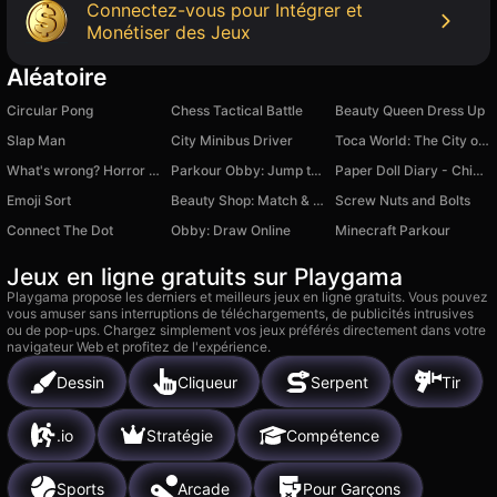
Connectez-vous pour Intégrer et
Monétiser des Jeux
Aléatoire
Circular Pong
Chess Tactical Battle
Beauty Queen Dress Up
Slap Man
City Minibus Driver
Toca World: The City of Creativity
What's wrong? Horror story
Parkour Obby: Jump to Victory
Paper Doll Diary - Chibi Dolls
Emoji Sort
Beauty Shop: Match & Clear
Screw Nuts and Bolts
Connect The Dot
Obby: Draw Online
Minecraft Parkour
Jeux en ligne gratuits sur Playgama
Playgama propose les derniers et meilleurs jeux en ligne gratuits. Vous pouvez
vous amuser sans interruptions de téléchargements, de publicités intrusives
ou de pop-ups. Chargez simplement vos jeux préférés directement dans votre
navigateur Web et profitez de l'expérience.
Dessin
Cliqueur
Serpent
Tir
.io
Stratégie
Compétence
Sports
Arcade
Pour Garçons