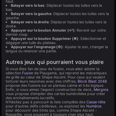
haut.
Balayer vers le bas
: Déplacer toutes les tuiles vers le
bas.
Balayer vers la gauche
: Déplacer toutes les tuiles vers la
gauche.
Balayer vers la droite
: Déplacer toutes les tuiles vers la
droite.
Appuyer sur le bouton Annuler (↩)
: Revenir sur votre
dernier coup.
Appuyer sur le bouton Supprimer (✖)
: Sélectionner et
dégager une tuile du plateau.
Appuyer sur l'engrenage (⚙)
: Ajuster le son, changer la
langue ou relancer une partie.
Autres jeux qui pourraient vous plaire
Si vous êtes fan de jeux de fusion, vous allez adorer la
sélection
Fusion
de Playgama, qui reprend les mécaniques
de grille au cœur de Shape Ascent. Pour ceux qui veulent
torturer leurs neurones avec des chiffres,
Block Blast 2048
propose des fusions sur un plateau calme et très logique.
Enfin, si vous aimez l'aspect construction de deck,
Mergora
vous propose d’empiler des cartes numérotées pour créer
des enchaînements lucratifs.
N'hésitez pas à parcourir la liste complète des
Casse-tête
pour d'autres défis cérébraux, ou explorez les
Numéros
pour découvrir des titres qui, comme Shape Ascent -
Roguelite, vous poussent à toujours viser plus haut.