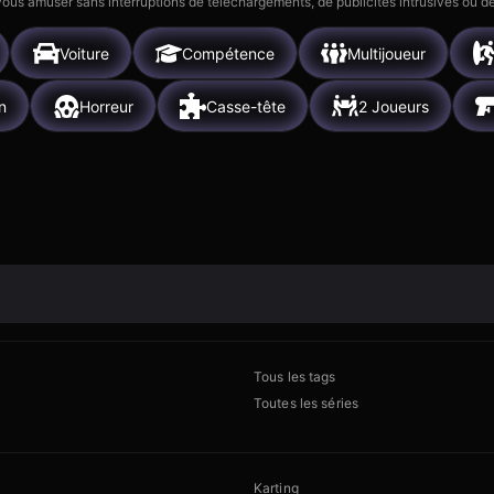
 vous amuser sans interruptions de téléchargements, de publicités intrusives ou
Voiture
Compétence
Multijoueur
n
Horreur
Casse-tête
2 Joueurs
Tous les tags
Toutes les séries
Karting