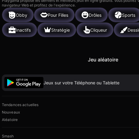
Playgama propose les derniers et meilleurs jeux en ligne gratuits. Vous pouvez
navigateur Web et profitez de l'expérience.
Obby
Pour Filles
Drôles
Sports
Inactifs
Stratégie
Cliqueur
Dessi
Jeu aléatoire
Jeux sur votre Téléphone ou Tablette
Tendances actuelles
Nouveaux
Aléatoire
Smash