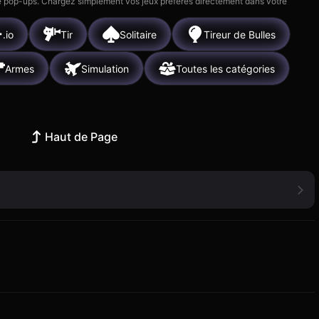
 de pop-ups. Chargez simplement vos jeux préférés directement dans votre
.io
Tir
Solitaire
Tireur de Bulles
Armes
Simulation
Toutes les catégories
Haut de Page