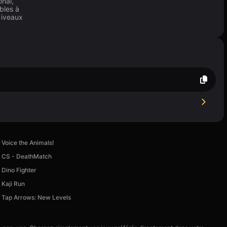
nal,
bles à
niveaux
Voice the Animals!
CS - DeathMatch
Dino Fighter
Kaji Run
Tap Arrows: New Levels