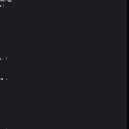
s comme
 et
ourt
ions.