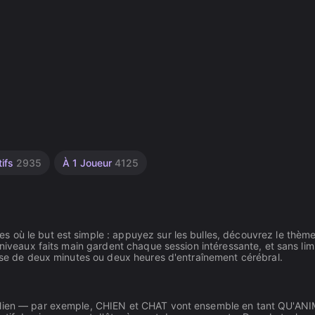
tifs
2935
À 1 Joueur
4125
 où le but est simple : appuyez sur les bulles, découvrez le thèm
 niveaux faits main gardent chaque session intéressante, et sans lim
ause de deux minutes ou deux heures d'entraînement cérébral.
un lien — par exemple, CHIEN et CHAT vont ensemble en tant QU'AN