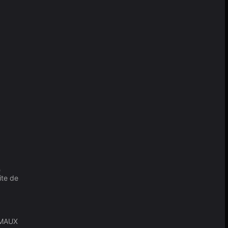
e
ite de
IMAUX