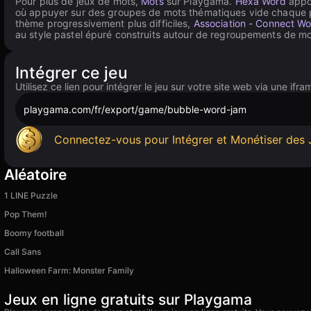
Pour plus de jeux de mots,
Mots
sur Playgama.
Hexa Word
appor
où appuyer sur des groupes de mots thématiques vide chaque p
thème progressivement plus difficiles,
Association - Connect W
au style pastel épuré construits autour de regroupements de mo
Intégrer ce jeu
Utilisez ce lien pour intégrer le jeu sur votre site web via une ifra
playgama.com/fr/export/game/bubble-word-jam
Connectez-vous pour Intégrer et Monétiser des 
Aléatoire
1 LINE Puzzle
Pop Them!
Boomy football
Call Sans
Halloween Farm: Monster Family
Jeux en ligne gratuits sur Playgama