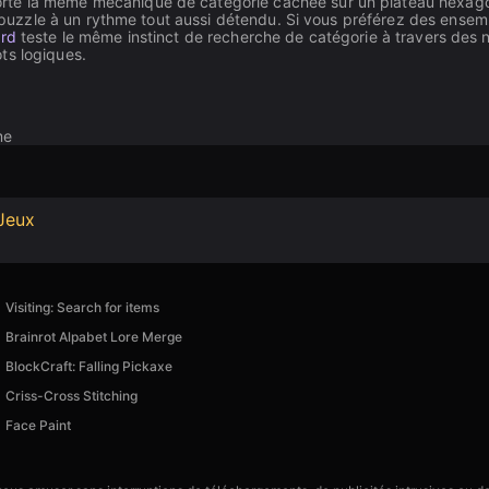
te la même mécanique de catégorie cachée sur un plateau hexago
uzzle à un rythme tout aussi détendu. Si vous préférez des ensem
ord
teste le même instinct de recherche de catégorie à travers des 
ts logiques.
me
Jeux
Visiting: Search for items
Brainrot Alpabet Lore Merge
BlockCraft: Falling Pickaxe
Criss-Cross Stitching
Face Paint