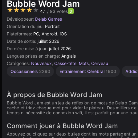
Bubble Word Jam
★★★★★
4.1
/ 93 votes
3
Développeur:
Delab Games
Orientation du jeu:
Portrait
Plateformes:
PC, Android, iOS
Date de sortie:
juillet 2026
Dernière mise à jour:
juillet 2026
Langues prises en charge:
Anglais
Catégories:
Nouveaux
,
Casse-tête
,
Mots
,
Cerveau
Occasionnels
2290
Entraînement Cérébral
1900
Addic
À propos de Bubble Word Jam
Bubble Word Jam est un jeu de réflexion de mots de Delab Games
caché et triez chaque mot pour vider le plateau. Des milliers de
temps ni nécessité de connexion wifi, il est parfait pour une p
Comment jouer à Bubble Word Jam
Appuyez ou cliquez sur deux bulles dont les mots partagent 