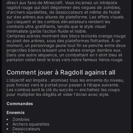
direct aux fans de Minecraft. Vous incarnez un intrépide
ragdoll rouge qui doit dégommer des vagues de zombies,
d'archers squelettes, de dessiccateurs et même de Nubik
sur des arènes aux allures de plateforme. Les effets visuels
qui claquent et les combos dévastateurs rendent les
combats ultra gratifiants, tandis que le style visuel
minimaliste garde l'action fluide et lisible.
Certaines scènes montrent des blocs texturés orange-rouge
au pied des arènes, sous des plateformes flottantes. À un
moment, un personnage jaune tout fin se penche entre deux
projectiles blancs laissant une traînée orange derrière eux.
Dans une autre séquence, un combattant en t-shirt bleu et
pantalon violet tend le bras vers notre fameux héros rouge.
Comment jouer à Ragdoll against all
L'objectif est limpide : atomisez tous les ennemis du niveau,
puis foncez vers le portail pour passer à l'étape suivante.
Les combos sont la clé du succès — enchaînez les coups
pour multiplier les dégâts et vider l'écran avec style.
Commandes
Ennemis
Zombies
Archers squelettes
Dessiccateurs