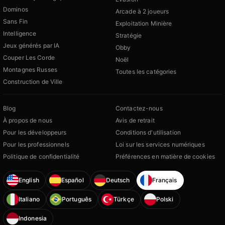
Dominos
Arcade à 2 joueurs
Sans Fin
Exploitation Minière
Intelligence
Stratégie
Jeux générés par IA
Obby
Couper Les Corde
Noël
Montagnes Russes
Toutes les catégories
Construction de Ville
Blog
Contactez-nous
À propos de nous
Avis de retrait
Pour les développeurs
Conditions d'utilisation
Pour les professionnels
Loi sur les services numériques
Politique de confidentialité
Préférences en matière de cookies
English
Español
Deutsch
Français
Italiano
Português
Türkçe
Polski
Indonesia