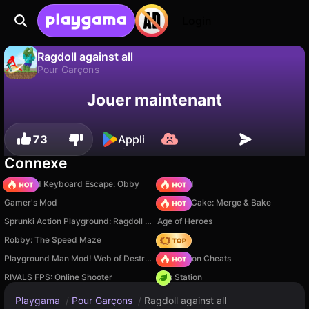
Login
Ragdoll against all
Pour Garçons
Sauvegardez la
Non
Enregistrer
Ragdoll against all est un jeu de pour garçons gratuit par kushkamurka. Joue-y en ligne sur Playgama.
Jouer maintenant
progression !
73
Appli
Connexe
+1 Speed Keyboard Escape: Obby
TB World
Gamer's Mod
Piece of Cake: Merge & Bake
Sprunki Action Playground: Ragdoll Sandbox
Age of Heroes
Robby: The Speed Maze
Hedgies
Playground Man Mod! Web of Destruction!
PVZ Fusion Cheats
RIVALS FPS: Online Shooter
Gas Station
Playgama
/
Pour Garçons
/
Ragdoll against all