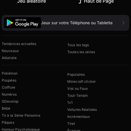
Jeu aléatoire
Haut de Page
Jeux sur votre Téléphone ou Tablette
Tendances actuelles
Tous les tags
Nouveaux
Toutes les séries
Aléatoire
Pokémon
Populaires
Poupées
Minecraft clicker
Coiffure
Vrai ou Faux
Numéros
Tout-Terrain
GDevelop
1v1
Bébé
Voitures Réalistes
Tir à la 3ème Personne
Incrémentaux
Pâques
Tiret
Horreur Psychologique
Évasion