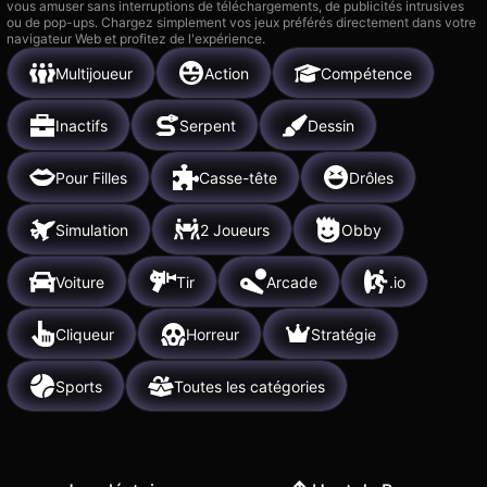
vous amuser sans interruptions de téléchargements, de publicités intrusives
ou de pop-ups. Chargez simplement vos jeux préférés directement dans votre
navigateur Web et profitez de l'expérience.
Multijoueur
Action
Compétence
Inactifs
Serpent
Dessin
Pour Filles
Casse-tête
Drôles
Simulation
2 Joueurs
Obby
Voiture
Tir
Arcade
.io
Cliqueur
Horreur
Stratégie
Sports
Toutes les catégories