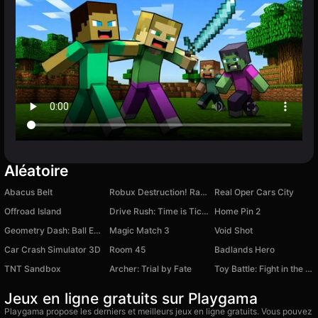
Aléatoire
Abacus Belt
Robux Destruction! Ragdoll Show!
Real Oper Cars City
Offroad Island
Drive Rush: Time is Ticking
Home Pin 2
Geometry Dash: Ball Editor
Magic Match 3
Void Shot
Car Crash Simulator 3D
Room 45
Badlands Hero
TNT Sandbox
Archer: Trial by Fate
Toy Battle: Fight in the Arena!
Jeux en ligne gratuits sur Playgama
Playgama propose les derniers et meilleurs jeux en ligne gratuits. Vous pouvez