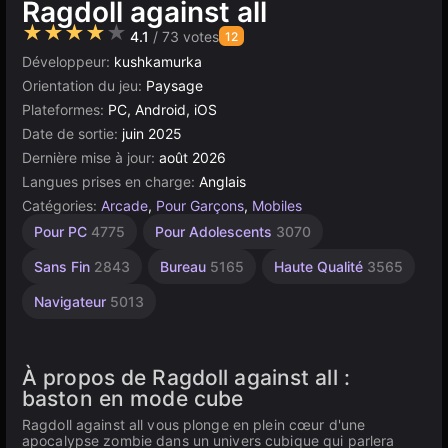
Ragdoll against all
★★★★★
4.1
/ 73 votes
12
Développeur:
kushkamurka
Orientation du jeu:
Paysage
Plateformes:
PC, Android, iOS
Date de sortie:
juin 2025
Dernière mise à jour:
août 2026
Langues prises en charge:
Anglais
Catégories:
Arcade
,
Pour Garçons
,
Mobiles
Unity
Pour PC
4775
Pour Adolescents
3070
en
ligne
Sans Fin
2843
Bureau
5165
Haute Qualité
3565
3171
Navigateur
5013
À propos de Ragdoll against all :
baston en mode cube
Ragdoll against all vous plonge en plein cœur d'une
apocalypse zombie dans un univers cubique qui parlera