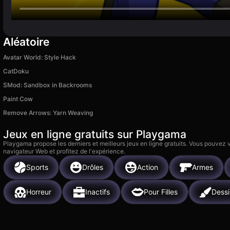
Aléatoire
Avatar World: Style Hack
CatDoku
SMod: Sandbox in Backrooms
Paint Cow
Remove Arrows: Yarn Weaving
Jeux en ligne gratuits sur Playgama
Playgama propose les derniers et meilleurs jeux en ligne gratuits. Vous pouvez
navigateur Web et profitez de l'expérience.
Sports
Drôles
Action
Armes
Horreur
Inactifs
Pour Filles
Dessi