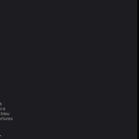
s
 ce
 bleu
ertures
r