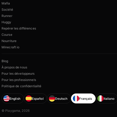
Mafia
Société
Runner
Huggy
Repérer les différences
Course
Nourriture
Minecraft io
Blog
À propos de nous
Pour les développeurs
Pour les professionnels
Politique de confidentialité
English
Español
Deutsch
Français
Italiano
© Playgama, 2026