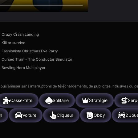
Crazy Crash Landing
Kill or survive
Fashionista Christmas Eve Party
Cursed Train - The Conductor Simulator
Bowling Hero Multiplayer
 vous amuser sans interruptions de téléchargements, de publicités intrusives ou
Casse-tête
Solitaire
Stratégie
Serp
n
Voiture
Cliqueur
Obby
2 Jou