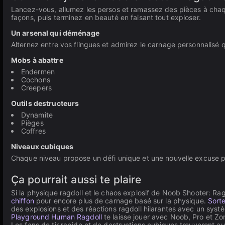
Lancez-vous, allumez les persos et ramassez des pièces à chaq
façons, puis terminez en beauté en faisant tout exploser.
Un arsenal qui déménage
Alternez entre vos flingues et admirez le carnage personnalisé 
Mobs à abattre
Endermen
Cochons
Creepers
Outils destructeurs
Dynamite
Pièges
Coffres
Niveaux cubiques
Chaque niveau propose un défi unique et une nouvelle excuse p
Ça pourrait aussi te plaire
Si la physique ragdoll et le chaos explosif de Noob Shooter: Ragd
chiffon
pour encore plus de carnage basé sur la physique.
Sort
des explosions et des réactions ragdoll hilarantes avec un sys
Playground Human Ragdoll
te laisse jouer avec Noob, Pro et Zom
Les fans de tir rapide et de destructions cubiques trouveront a