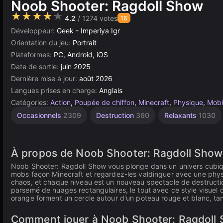
Noob Shooter: Ragdoll Show
★★★★★
4.2
/ 1274 votes
16
Développeur:
Geek - Imperiya Igr
Orientation du jeu:
Portrait
Plateformes:
PC, Android, iOS
Date de sortie:
juin 2025
Dernière mise à jour:
août 2026
Langues prises en charge:
Anglais
Catégories:
Action
,
Poupée de chiffon
,
Minecraft
,
Physique
,
Mobi
Personnages
Bureau
Bac à
Simples
Navigateur
Unity
Sans
Haute
Tireur
Occasionnels
2309
Destruction
360
Relaxants
1030
Sable
Qualité
Minecraft
5171
Fin
en
1573
5021
413
2848
ligne
3569
414
7
3174
À propos de Noob Shooter: Ragdoll Show 
Noob Shooter: Ragdoll Show vous plonge dans un univers cubiq
mobs façon Minecraft et regardez-les valdinguer avec une physi
chaos, et chaque niveau est un nouveau spectacle de destruction
parsemé de nuages rectangulaires, le tout avec ce style visuel q
orange forment un cercle autour d'un poteau rouge et blanc, tand
Comment jouer à Noob Shooter: Ragdoll S