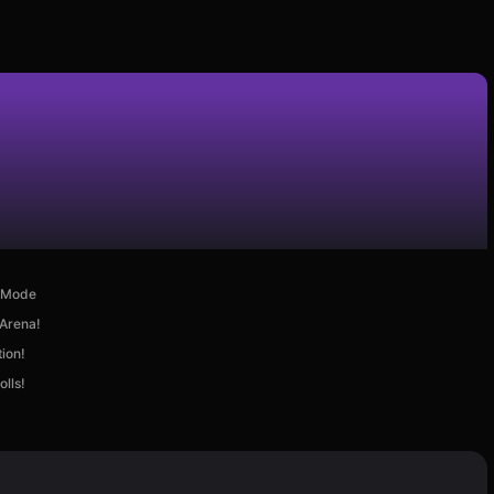
d Mode
 Arena!
ion!
lls!