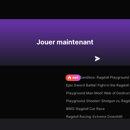
Enregistrer
Jouer maintenant
Sprunki Sandbox: Ragdoll Playgroun
Epic Sword Battle! Fight in the Ragdoll
Playground Man Mod! Web of Destruct
Playground Shooter! Shotgun vs. Ragdo
BMG: Ragdoll Car Race
Ragdoll Racing: Extreme Downhill!