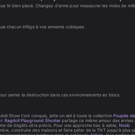
ue tir bien placé. Changez d'arme pour massacrer les mobs de mill
que chacun inflige à vos ennemis cubiques.
our semer la destruction dans ces environnements en blocs.
oll Show t'ont conquis, jette un œil à toute la collection
Poupée de
er: Ragdoll Playground Shooter
partage ce même amour des armes à
tème de dégâts ultra précis. Pour une approche bac à sable,
Noob
bie, construire des maisons et faire péter de la TNT jusqu'à plus so
ussi largement leur bonheur dans la catégorie
Action
, et la section d