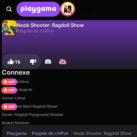
Login
Noob Shooter: Ragdoll Show
Poupée de chiffon
Non
Sauvegardez la progression !
Noob Shooter: Ragdoll Show est un jeu de poupée de chiffon gratuit par Geek - Imperiya Igr. Joue-y en ligne sur Playgama.
1k
Connexe
Melon Sandbox
Stickman Rebirth
Gamer's Mod
Playground Man! Ragdoll Show!
Sorter: Ragdoll Playground Shooter
Basket Random
Playgama
/
Poupée de chiffon
/
Noob Shooter: Ragdoll Show