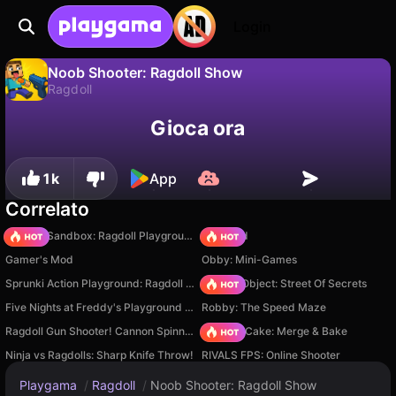
Login
Noob Shooter: Ragdoll Show
Ragdoll
No
Salva
Salva i progressi!
Gioca ora
Noob Shooter: Ragdoll Show è un gioco di ragdoll gratuito di Geek - Imperiya Igr. Giocaci online su Playgama.
1k
App
Correlato
Sprunki Sandbox: Ragdoll Playground Mode
TB World
Gamer's Mod
Obby: Mini-Games
Sprunki Action Playground: Ragdoll Sandbox
Hidden Object: Street Of Secrets
Five Nights at Freddy's Playground Sandbox
Robby: The Speed Maze
Ragdoll Gun Shooter! Cannon Spinner Playground
Piece of Cake: Merge & Bake
Ninja vs Ragdolls: Sharp Knife Throw!
RIVALS FPS: Online Shooter
Playgama
/
Ragdoll
/
Noob Shooter: Ragdoll Show