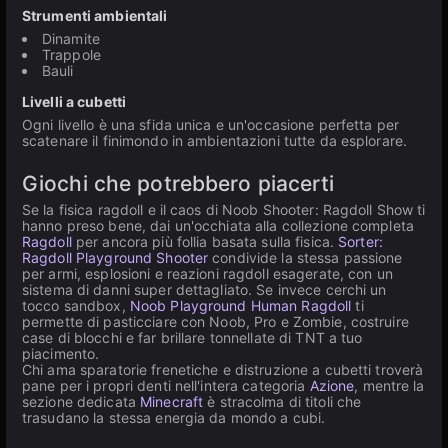
Strumenti ambientali
Dinamite
Trappole
Bauli
Livelli a cubetti
Ogni livello è una sfida unica e un'occasione perfetta per
scatenare il finimondo in ambientazioni tutte da esplorare.
Giochi che potrebbero piacerti
Se la fisica ragdoll e il caos di Noob Shooter: Ragdoll Show ti
hanno preso bene, dai un'occhiata alla collezione completa
Ragdoll
per ancora più follia basata sulla fisica.
Sorter:
Ragdoll Playground Shooter
condivide la stessa passione
per armi, esplosioni e reazioni ragdoll esagerate, con un
sistema di danni super dettagliato. Se invece cerchi un
tocco sandbox,
Noob Playground Human Ragdoll
ti
permette di pasticciare con Noob, Pro e Zombie, costruire
case di blocchi e far brillare tonnellate di TNT a tuo
piacimento.
Chi ama sparatorie frenetiche e distruzione a cubetti troverà
pane per i propri denti nell'intera categoria
Azione
, mentre la
sezione dedicata
Minecraft
è stracolma di titoli che
trasudano la stessa energia da mondo a cubi.