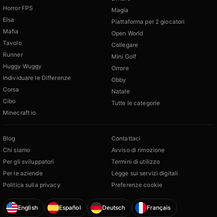
Horror FPS
Magia
Elsa
Piattaforma per 2 giocatori
Mafia
Open World
Tavolo
Collegare
Runner
Mini Golf
Huggy Wuggy
Orrore
Individuare le Differenze
Obby
Corsa
Natale
Cibo
Tutte le categorie
Minecraft io
Blog
Contattaci
Chi siamo
Avviso di rimozione
Per gli sviluppatori
Termini di utilizzo
Per le aziende
Legge sui servizi digitali
Politica sulla privacy
Preferenze cookie
English
Español
Deutsch
Français