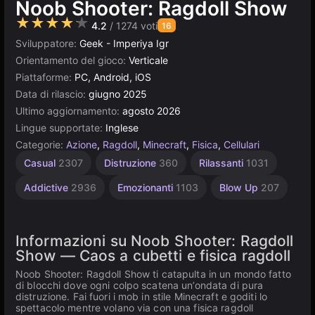
Noob Shooter: Ragdoll Show
★★★★★
4.2
/ 1274 voti
16
Sviluppatore:
Geek - Imperiya Igr
Orientamento del gioco:
Verticale
Piattaforme:
PC, Android, iOS
Data di rilascio:
giugno 2025
Ultimo aggiornamento:
agosto 2026
Lingue supportate:
Inglese
Categorie:
Azione
,
Ragdoll
,
Minecraft
,
Fisica
,
Cellulari
Personaggi
Senza
Desktop
Sandbox
Semplici
Browser
Sparatutto
Unity
Alta
Casual
2307
Distruzione
360
Rilassanti
1031
Qualità
online
Minecraft
Fine
5019
5168
1571
414
413
2846
3172
3569
7
Addictive
2936
Emozionanti
1103
Blow Up
207
Informazioni su Noob Shooter: Ragdoll
Show — Caos a cubetti e fisica ragdoll
Noob Shooter: Ragdoll Show ti catapulta in un mondo fatto
di blocchi dove ogni colpo scatena un’ondata di pura
distruzione. Fai fuori i mob in stile Minecraft e goditi lo
spettacolo mentre volano via con una fisica ragdoll