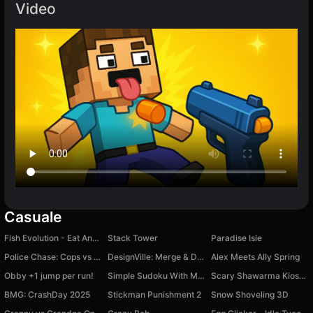
Video
Casuale
Fish Evolution - Eat And Grow
Stack Tower
Paradise Isle
Police Chase: Cops vs Criminals
DesignVille: Merge & Design
Alex Meets Ally Spring
Obby +1 jump per run!
Simple Sudoku With Multi-themes
Scary Shawarma Kiosk: The Anomaly
BMG: CrashDay 2025
Stickman Punishment 2
Snow Shoveling 3D