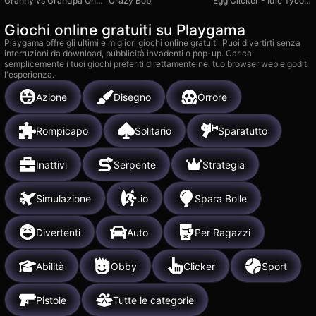
Granny vs Grandpa Online
Crazy Bob
Egg Clicker - Idle Tycoon
Giochi online gratuiti su Playgama
Playgama offre gli ultimi e migliori giochi online gratuiti. Puoi divertirti senza
interruzioni da download, pubblicità invadenti o pop-up. Carica
semplicemente i tuoi giochi preferiti direttamente nel tuo browser web e goditi
l'esperienza.
Azione
Disegno
Orrore
Rompicapo
Solitario
Sparatutto
Inattivi
Serpente
Strategia
Simulazione
.io
Spara Bolle
Divertenti
Auto
Per Ragazzi
Abilità
Obby
Clicker
Sport
Pistole
Tutte le categorie