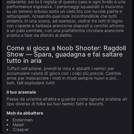
esilarante: sei tu il regista di questo caos e ogni livello è una
performance esplosiva. I personaggi squadrati si muovono
su un terreno erboso sotto un cielo blu con nuvole piatte e
rettangolari, ricreando quel look inconfondibile che tutti
amiamo. In una scena, ad esempio, vedrai tre letti di legno
con coperte a fantasia arancione disposti a cerchio attorno
a un palo centrale, con una piattaforma circolare arancione
pronta a fare da sfondo al delirio.
Come si gioca a Noob Shooter: Ragdoll
Show — Spara, guadagna e fai saltare
tutto in aria
Tuffati nell'azione, prendi la mira e abbatti i nemici per
accumulare valuta di gioco con i colpi più precisi. Cambia
arma per massacrare i mob in modi sempre nuovi e poi...
beh, falli esplodere tutti!
Il tuo arsenale
Passa da un’arma all’altra e guarda come ognuna scatena un
tipo diverso di follia sui tuoi nemici fatti a blocchi.
Mob da abbattere
Endermen
Maiali
Creeper