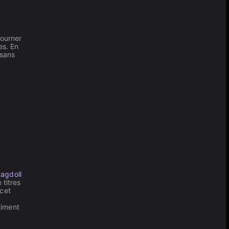
tourner
es. En
 sans
agdoll
titres
 cet
timent