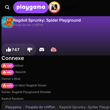
Login
Ragdoll Sprunky: Spider Playground
Poupée de chiffon
Non
Sauvegardez la progression !
Ragdoll Sprunky: Spider Playground est un jeu de poupée de chiffon gratuit par Geek - Imperiya Igr. Joue-y en ligne sur Playgama.
747
Connexe
Melon Sandbox
Stickman Rebirth
Gamer's Mod
Playground Man! Ragdoll Show!
Sorter: Ragdoll Playground Shooter
Basket Random
Playgama
/
Poupée de chiffon
/
Ragdoll Sprunky: Spider Playg