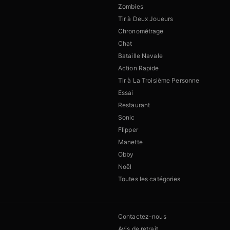
Zombies
Tir à Deux Joueurs
Chronométrage
Chat
Bataille Navale
Action Rapide
Tir à La Troisième Personne
Essai
Restaurant
Sonic
Flipper
Manette
Obby
Noël
Toutes les catégories
Contactez-nous
Avis de retrait