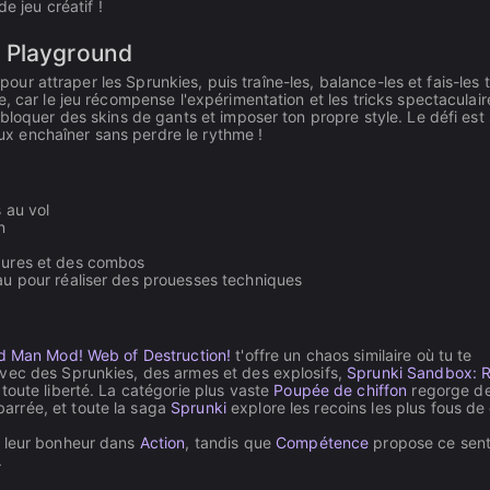
e jeu créatif !
r Playground
 pour attraper les Sprunkies, puis traîne-les, balance-les et fais-les 
, car le jeu récompense l'expérimentation et les tricks spectaculair
bloquer des skins de gants et imposer ton propre style. Le défi est
peux enchaîner sans perdre le rythme !
s au vol
n
igures et des combos
veau pour réaliser des prouesses techniques
d Man Mod! Web of Destruction!
t'offre un chaos similaire où tu te
avec des Sprunkies, des armes et des explosifs,
Sprunki Sandbox: R
 toute liberté. La catégorie plus vaste
Poupée de chiffon
regorge de 
arrée, et toute la saga
Sprunki
explore les recoins les plus fous de
i leur bonheur dans
Action
, tandis que
Compétence
propose ce sen
.