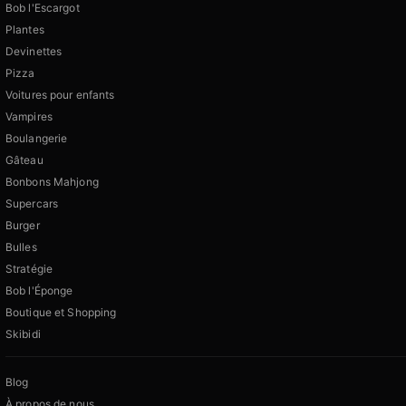
Bob l'Escargot
Plantes
Devinettes
Pizza
Voitures pour enfants
Vampires
Boulangerie
Gâteau
Bonbons Mahjong
Supercars
Burger
Bulles
Stratégie
Bob l'Éponge
Boutique et Shopping
Skibidi
Blog
À propos de nous