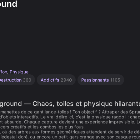
ound
ffon
,
Physique
Destruction
360
Addictifs
2940
Passionnants
1105
ground — Chaos, toiles et physique hilarant
 manettes de ce gant lance-toiles ! Ton objectif ? Attraper des Spru
objets interactifs. Le vrai délire ici, c'est la physique ragdoll : cha
nt absurde. Chaque capture devient une expérience imprévisible. L
ncers créatifs et les combos les plus fous.
t, où des arbres aux formes géométriques attendent de servir de dé
piédestal doré, ou encore un petit gars orange avec son casque rou