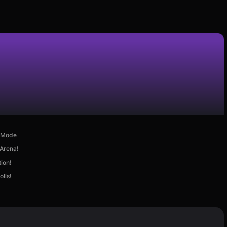
d Mode
 Arena!
ion!
lls!