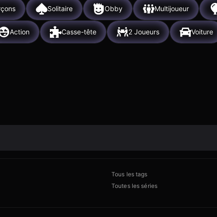
rçons
Solitaire
Obby
Multijoueur
Action
Casse-tête
2 Joueurs
Voiture
Tous les tags
Toutes les séries