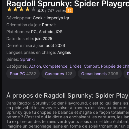
Ragdoll Sprunky: Spider Playgr
★★★★★
4.3
/ 747 votes
12
Développeur:
Geek - Imperiya Igr
Orientation du jeu:
Portrait
Plateformes:
PC, Android, iOS
Date de sortie:
juin 2025
Dernière mise à jour:
août 2026
Langues prises en charge:
Anglais
Séries:
Sprunki
Catégories:
Action
,
Compétence
,
Drôles
,
Combat
,
Poupée de chi
Agilité
Gravité
Unity
Sans
Pour PC
4782
Cascades
128
Occasionnels
2308
2593
Fin
en
134
2848
ligne
3175
À propos de Ragdoll Sprunky: Spider Play
Dans Ragdoll Sprunky: Spider Playground, c'est toi qui tiens les
en plein vol et les envoyer valser à travers des niveaux bourrés d'
Sprunky que tu chopes se balance et s'agite de façon totaleme
rythme ? C'est toi qui le dicte en enchaînant les captures, les la
Tu exploreras des terrains verdoyants sous un ciel bleu éclatan
Imagine un personnage jaune en forme de soleil trônant sur un 