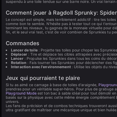
suspendu à une toile tendue sur une barre noire. Un vrai terrain d
Comment jouer à Ragdoll Sprunky: Spide
Le concept est simple, mais terriblement addictif : tire tes toiles
comme bon te semble. N'hésite pas à tester tout ce qui t'entoure
terminant les niveaux, tu gagnes de la monnaie virtuelle pour dé
fin, et le seul vrai test, c'est de voir combien de Sprunkies tu 
Commandes
Lancer de toile
: Projette tes toiles pour choper les Sprunkie
Déplacer
: Tire et déplace tes cibles attrapées avec précisio
Lancer
: Propulse les Sprunkies dans tous les coins du décor
Rotation
: Fais tourner tes Sprunkies pour déclencher des f
Interaction avec l'environnement
: Utilise les objets du ni
Jeux qui pourraient te plaire
Si tu as aimé ce carnage à base de toiles d'araignée,
Playgroun
prendras pour un véritable super-héros. Pour plus de grabuge 
Playground Mode
est ton bac à sable idéal pour tout démolir en
basés sur la physique avec cette même énergie complètement b
univers.
Les fans de précision et de combos techniques trouveront auss
ultra gratifiant de maîtriser une mécanique unique et bien huilée