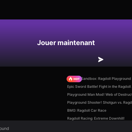
Enregistrer
Jouer maintenant
Sprunki Sandbox: Ragdoll Playgroun
Epic Sword Battle! Fight in the Ragdoll
Playground Man Mod! Web of Destruct
Playground Shooter! Shotgun vs. Ragdo
BMG: Ragdoll Car Race
Ragdoll Racing: Extreme Downhill!
round