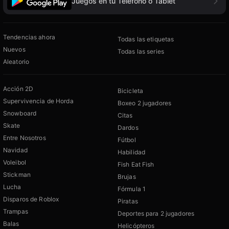
Juegos en tu Teléfono o Tablet
Tendencias ahora
Todas las etiquetas
Nuevos
Todas las series
Aleatorio
Acción 2D
Bicicleta
Supervivencia de Horda
Boxeo 2 jugadores
Snowboard
Citas
Skate
Dardos
Entre Nosotros
Fútbol
Navidad
Habilidad
Voleibol
Fish Eat Fish
Stickman
Brujas
Lucha
Fórmula 1
Disparos de Roblox
Piratas
Trampas
Deportes para 2 jugadores
Balas
Helicópteros