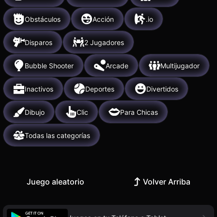
Obstáculos
Acción
.io
Disparos
2 Jugadores
Bubble Shooter
Arcade
Multijugador
Inactivos
Deportes
Divertidos
Dibujo
Clic
Para Chicas
Todas las categorías
Juego aleatorio
Volver Arriba