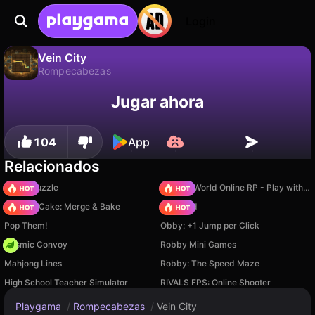
Login
Vein City
Rompecabezas
No
Guardar
¡Guarda el progreso!
Vein City es un juego de rompecabezas gratuito de The Butterfly Game Studio. Juégalo en línea en Playgama.
Jugar ahora
104
App
Relacionados
Arrow Puzzle
Sprunki World Online RP - Play with Friends!
Piece of Cake: Merge & Bake
TB World
Pop Them!
Obby: +1 Jump per Click
Cosmic Convoy
Robby Mini Games
Mahjong Lines
Robby: The Speed Maze
High School Teacher Simulator
RIVALS FPS: Online Shooter
Playgama
/
Rompecabezas
/
Vein City