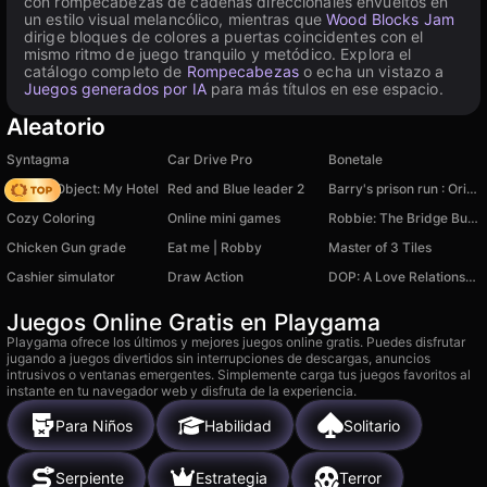
con rompecabezas de cadenas direccionales envueltos en
un estilo visual melancólico, mientras que
Wood Blocks Jam
dirige bloques de colores a puertas coincidentes con el
mismo ritmo de juego tranquilo y metódico. Explora el
catálogo completo de
Rompecabezas
o echa un vistazo a
Juegos generados por IA
para más títulos en ese espacio.
Aleatorio
Syntagma
Car Drive Pro
Bonetale
Hidden Object: My Hotel
Red and Blue leader 2
Barry's prison run : Original Map
Cozy Coloring
Online mini games
Robbie: The Bridge Builder
Chicken Gun grade
Eat me | Robby
Master of 3 Tiles
Cashier simulator
Draw Action
DOP: A Love Relationship
Juegos Online Gratis en Playgama
Playgama ofrece los últimos y mejores juegos online gratis. Puedes disfrutar
jugando a juegos divertidos sin interrupciones de descargas, anuncios
intrusivos o ventanas emergentes. Simplemente carga tus juegos favoritos al
instante en tu navegador web y disfruta de la experiencia.
Para Niños
Habilidad
Solitario
Serpiente
Estrategia
Terror