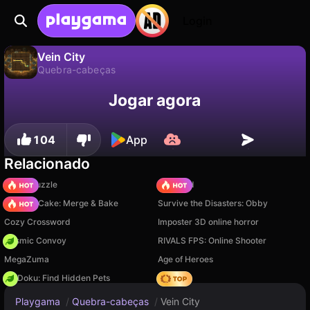
Login
Vein City
Quebra-cabeças
Não
Salvar
Salve o progresso!
Vein City é um jogo de quebra-cabeças gratuito de The Butterfly Game Studio. Jogue online na Playgama.
Jogar agora
104
App
Relacionado
Arrow Puzzle
TB World
Piece of Cake: Merge & Bake
Survive the Disasters: Obby
Cozy Crossword
Imposter 3D online horror
Cosmic Convoy
RIVALS FPS: Online Shooter
MegaZuma
Age of Heroes
PetDoku: Find Hidden Pets
Hedgies
Playgama
/
Quebra-cabeças
/
Vein City