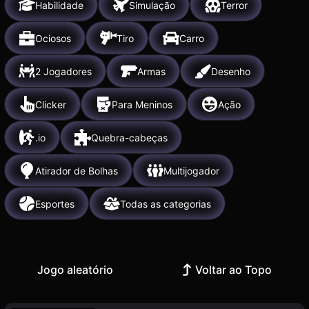
Habilidade
Simulação
Terror
Ociosos
Tiro
Carro
2 Jogadores
Armas
Desenho
Clicker
Para Meninos
Ação
.io
Quebra-cabeças
Atirador de Bolhas
Multijogador
Esportes
Todas as categorias
Jogo aleatório
Voltar ao Topo