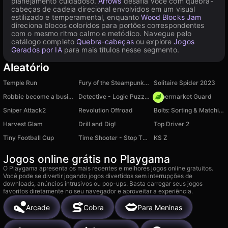
planejamento cuidadoso.
Arrows
desafia você com quebra-
cabeças de cadeia direcional envolvidos em um visual
estilizado e temperamental, enquanto
Wood Blocks Jam
direciona blocos coloridos para portões correspondentes
com o mesmo ritmo calmo e metódico. Navegue pelo
catálogo completo
Quebra-cabeças
ou explore
Jogos
Gerados por IA
para mais títulos nesse segmento.
Aleatório
Temple Run
Fury of the Steampunk Princess
Solitaire Spider 2023
Robbie become a businessman!
Detective - Logic Puzzles
Supermarket Guard
Sniper Attack2
Revolution Offroad
Bolts: Sorting & Matching Nuts
Harvest Glam
Drill and Dig!
Top Driver 2
Tiny Football Cup
Time Shooter - Stop The Time
KS Z
Jogos online grátis no Playgama
O Playgama apresenta os mais recentes e melhores jogos online gratuitos.
Você pode se divertir jogando jogos divertidos sem interrupções de
downloads, anúncios intrusivos ou pop-ups. Basta carregar seus jogos
favoritos diretamente no seu navegador e aproveitar a experiência.
Arcade
Cobra
Para Meninas