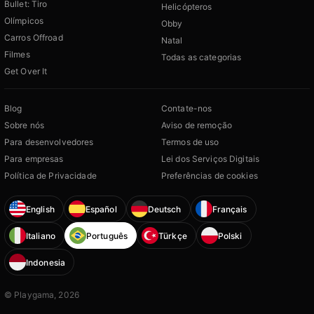
Bullet: Tiro
Helicópteros
Olímpicos
Obby
Carros Offroad
Natal
Filmes
Todas as categorias
Get Over It
Blog
Contate-nos
Sobre nós
Aviso de remoção
Para desenvolvedores
Termos de uso
Para empresas
Lei dos Serviços Digitais
Política de Privacidade
Preferências de cookies
English
Español
Deutsch
Français
Italiano
Português
Türkçe
Polski
Indonesia
© Playgama, 2026