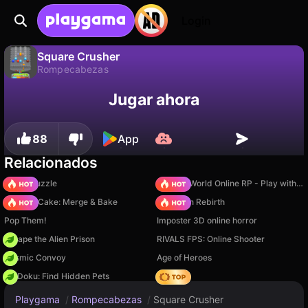
Login
Square Crusher
Rompecabezas
No
Guardar
¡Guarda el progreso!
Square Crusher es un juego de rompecabezas gratuito de Drivix Games. Juégalo en línea en Playgama.
Jugar ahora
88
App
Relacionados
Arrow Puzzle
Sprunki World Online RP - Play with Friends!
Piece of Cake: Merge & Bake
Stickman Rebirth
Pop Them!
Imposter 3D online horror
Escape the Alien Prison
RIVALS FPS: Online Shooter
Cosmic Convoy
Age of Heroes
PetDoku: Find Hidden Pets
Hedgies
Playgama
/
Rompecabezas
/
Square Crusher