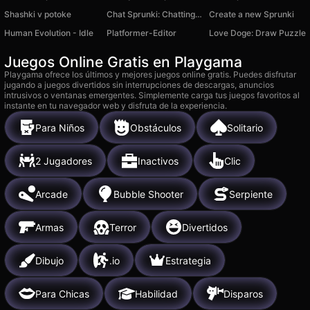
Shashki v potoke
Chat Sprunki: Chatting Phase
Create a new Sprunki
Human Evolution - Idle
Platformer-Editor
Love Doge: Draw Puzzle
Juegos Online Gratis en Playgama
Playgama ofrece los últimos y mejores juegos online gratis. Puedes disfrutar
jugando a juegos divertidos sin interrupciones de descargas, anuncios
intrusivos o ventanas emergentes. Simplemente carga tus juegos favoritos al
instante en tu navegador web y disfruta de la experiencia.
Para Niños
Obstáculos
Solitario
2 Jugadores
Inactivos
Clic
Arcade
Bubble Shooter
Serpiente
Armas
Terror
Divertidos
Dibujo
.io
Estrategia
Para Chicas
Habilidad
Disparos