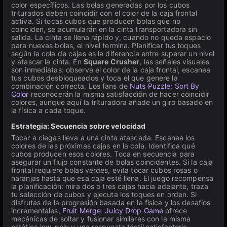
color específicos. Las bolas generadas por los cubos
triturados deben coincidir con el color de la caja frontal
activa. Si tocas cubos que producen bolas que no
coinciden, se acumularán en la cinta transportadora sin
salida. La cinta se llena rápido y, cuando no queda espacio
para nuevas bolas, el nivel termina. Planificar tus toques
según la cola de cajas es la diferencia entre superar un nivel
y atascar la cinta. En
Square Crusher
, las señales visuales
son inmediatas: observa el color de la caja frontal, escanea
tus cubos desbloqueados y toca el que genere la
combinación correcta. Los fans de
Nuts Puzzle: Sort By
Color
reconocerán la misma satisfacción de hacer coincidir
colores, aunque aquí la trituradora añade un giro basado en
la física a cada toque.
Estrategia: Secuencia sobre velocidad
Tocar a ciegas lleva a una cinta atascada. Escanea los
colores de las próximas cajas en la cola. Identifica qué
cubos producen esos colores. Toca en secuencia para
asegurar un flujo constante de bolas coincidentes. Si la caja
frontal requiere bolas verdes, evita tocar cubos rosas o
naranjas hasta que esa caja esté llena. El juego recompensa
la planificación: mira dos o tres cajas hacia adelante, traza
tu selección de cubos y ejecuta los toques en orden. Si
disfrutas de la progresión basada en la física y los desafíos
incrementales,
Fruit Merge: Juicy Drop Game
ofrece
mecánicas de soltar y fusionar similares con la misma
estética low-poly y una respuesta táctil satisfactoria.