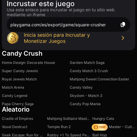
Incrustar este juego
Usa este enlace para incrustar el juego en tu sitio web
mediante un iframe
playgama.com/es/export/game/square-crusher
Inicia sesión para Incrustar y
Monetizar Juegos
Candy Crush
Home Design: Decorate House
Garden Match Saga
Super Candy Jewels
Candy Match 3 Crush
Royal Jewels Match
Mahjong Sweet Connection Easter
Match Arena
Candy Valley
Candy Legend
Skydom - Match 3
Papa Cherry Saga
Candy Pop Mania
Aleatorio
Cradle of Empires
Mahjong Solitaire Master
Hungry Cats
Voxel Destruct
Temple Run 2
Dungeon Master - Cult & Craft
Geek Escape: Run for Survival
Robby +1 To Speed Per Second
Ball Hop