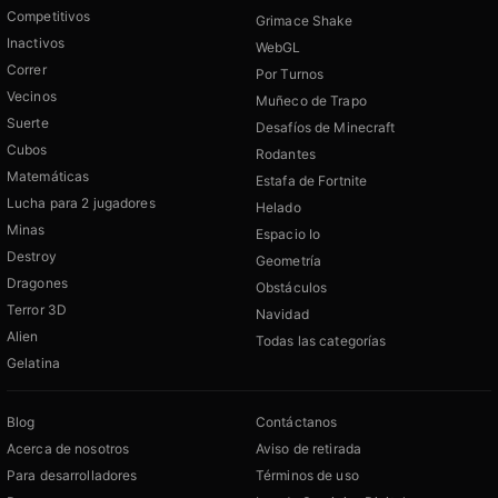
Competitivos
Grimace Shake
Inactivos
WebGL
Correr
Por Turnos
Vecinos
Muñeco de Trapo
Suerte
Desafíos de Minecraft
Cubos
Rodantes
Matemáticas
Estafa de Fortnite
Lucha para 2 jugadores
Helado
Minas
Espacio Io
Destroy
Geometría
Dragones
Obstáculos
Terror 3D
Navidad
Alien
Todas las categorías
Gelatina
Blog
Contáctanos
Acerca de nosotros
Aviso de retirada
Para desarrolladores
Términos de uso