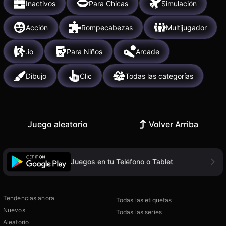
Inactivos
Para Chicas
Simulación
Acción
Rompecabezas
Multijugador
.io
Para Niños
Arcade
Dibujo
Clic
Todas las categorías
Juego aleatorio
Volver Arriba
Juegos en tu Teléfono o Tablet
Tendencias ahora
Todas las etiquetas
Nuevos
Todas las series
Aleatorio