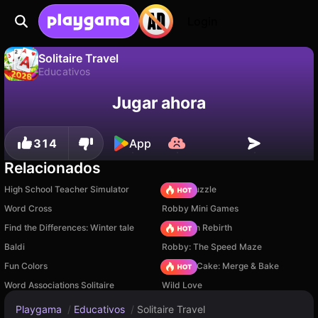
Login
Solitaire Travel
Educativos
No
Guardar
¡Guarda el progreso!
Solitaire Travel es un juego de educativos gratuito de icupgame. Juégalo en línea en Playgama.
Jugar ahora
314
App
Relacionados
High School Teacher Simulator
Arrow Puzzle
Word Cross
Robby Mini Games
Find the Differences: Winter tale
Stickman Rebirth
Baldi
Robby: The Speed Maze
Fun Colors
Piece of Cake: Merge & Bake
Word Associations Solitaire
Wild Love
Playgama
/
Educativos
/
Solitaire Travel