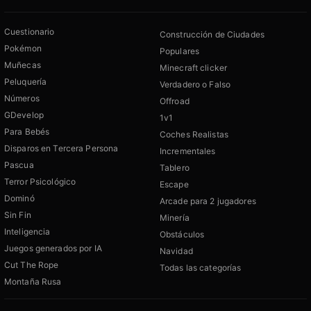
Cuestionario
Construcción de Ciudades
Pokémon
Populares
Muñecas
Minecraft clicker
Peluquería
Verdadero o Falso
Números
Offroad
GDevelop
1v1
Para Bebés
Coches Realistas
Disparos en Tercera Persona
Incrementales
Pascua
Tablero
Terror Psicológico
Escape
Dominó
Arcade para 2 jugadores
Sin Fin
Minería
Inteligencia
Obstáculos
Juegos generados por IA
Navidad
Cut The Rope
Todas las categorías
Montaña Rusa