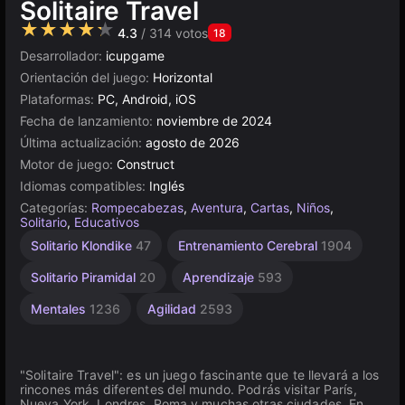
Solitaire Travel
★★★★★
4.3
/ 314 votos
18
Desarrollador:
icupgame
Orientación del juego:
Horizontal
Plataformas:
PC, Android, iOS
Fecha de lanzamiento:
noviembre de 2024
Última actualización:
agosto de 2026
Motor de juego:
Construct
Idiomas compatibles:
Inglés
Categorías:
Rompecabezas
,
Aventura
,
Cartas
,
Niños
,
Solitario
,
Educativos
Construct
De 1
Solitario Klondike
47
Entrenamiento Cerebral
1904
Jugador
501
4142
Solitario Piramidal
20
Aprendizaje
593
Mentales
1236
Agilidad
2593
"Solitaire Travel": es un juego fascinante que te llevará a los
rincones más diferentes del mundo. Podrás visitar París,
Nueva York, Londres, Roma y muchas otras ciudades. En