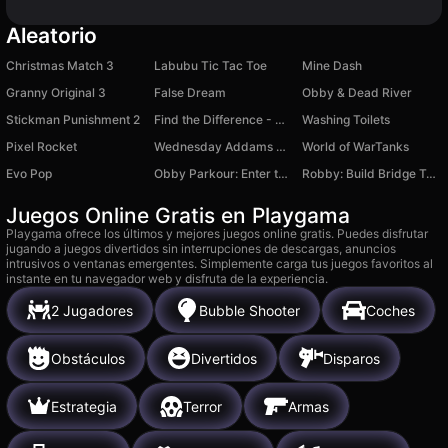
Aleatorio
Christmas Match 3
Labubu Tic Tac Toe
Mine Dash
Granny Original 3
False Dream
Obby & Dead River
Stickman Punishment 2
Find the Difference - Mr. Holmes
Washing Toilets
Pixel Rocket
Wednesday Addams Merge Drop Puzzle
World of WarTanks
Evo Pop
Obby Parkour: Enter the Brainroot
Robby: Build Bridge To Brainrots
Juegos Online Gratis en Playgama
Playgama ofrece los últimos y mejores juegos online gratis. Puedes disfrutar
jugando a juegos divertidos sin interrupciones de descargas, anuncios
intrusivos o ventanas emergentes. Simplemente carga tus juegos favoritos al
instante en tu navegador web y disfruta de la experiencia.
2 Jugadores
Bubble Shooter
Coches
Obstáculos
Divertidos
Disparos
Estrategia
Terror
Armas