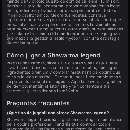
mando de tu propio puesto de comida callejera. Tu misión:
dominar el arte del shawarma, probar combinaciones locas
de ingredientes y transformar un simple carrito en todo un
imperio gastronómico. Mejora tus recetas, consigue
equipamiento de nivel pro, contrata personal, dale tu toque
personal al local y amplía el menú mientras la clientela no
para de crecer. Compite contra otros chefs, supera misiones
y escala hasta la cima del mundo culinario en este juegazo
que mezcla la gestión al estilo "tycoon" con una estrategia
de cocina brutal.
Cómo jugar a Shawarma legend
Prepara shawarmas, sirve a tus clientes y haz caja. Luego,
invierte esos beneficios en mejorar tus recetas, conseguir
ingredientes premium y comprar maquinaria de cocina que
te hará la vida más fácil. Decora tu local, ficha empleados y
no pares de expandir el negocio. Aquí la clave es la gestión
del tiempo: mantén el listón alto y ten contentos a tus
clientes si quieres llegar a lo más alto.
Preguntas frecuentes
¿Qué tipo de jugabilidad ofrece Shawarma legend?
Shawarma legend fusiona la gestión estratégica con el caos
de la cocina profesional. Tendrás que controlar todo el
proceso: desde los fogones y las mejoras del local hasta la