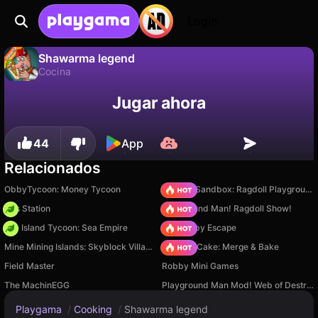
Login
Shawarma legend
Cocina
No
Guardar
¡Guarda el progreso!
Shawarma legend es un juego de cocina gratuito de Vetur Games. Juégalo en línea en Playgama.
Jugar ahora
44
App
Relacionados
ObbyTycoon: Money Tycoon
Sprunki Sandbox: Ragdoll Playground Mode
Gas Station
Playground Man! Ragdoll Show!
Idle Island Tycoon: Sea Empire
Your Obby Escape
Mine Mining Islands: Skyblock Village!
Piece of Cake: Merge & Bake
Field Master
Robby Mini Games
The MachinEGG
Playground Man Mod! Web of Destruction!
Playgama
/
Cooking
/
Shawarma legend