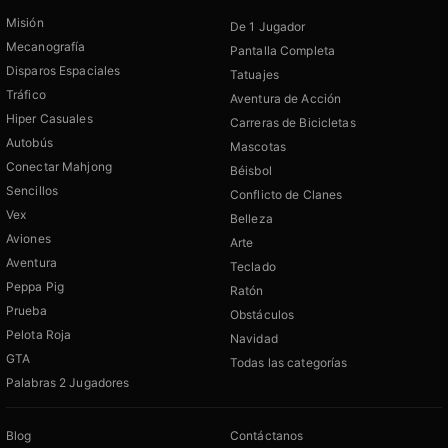
Misión
De 1 Jugador
Mecanografía
Pantalla Completa
Disparos Espaciales
Tatuajes
Tráfico
Aventura de Acción
Hiper Casuales
Carreras de Bicicletas
Autobús
Mascotas
Conectar Mahjong
Béisbol
Sencillos
Conflicto de Clanes
Vex
Belleza
Aviones
Arte
Aventura
Teclado
Peppa Pig
Ratón
Prueba
Obstáculos
Pelota Roja
Navidad
GTA
Todas las categorías
Palabras 2 Jugadores
Blog
Contáctanos