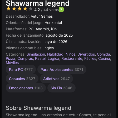
Shawarma legend
★★★★★
4.2
/ 44 votos
7
Desarrollador:
Vetur Games
Orientación del juego:
Horizontal
Plataformas:
PC, Android, iOS
Fecha de lanzamiento:
agosto de 2025
Última actualización:
mayo de 2026
Idiomas compatibles:
Inglés
Categorías:
Simulación
,
Habilidad
,
Niños
,
Divertidos
,
Comida
,
Pizza
,
Compras
,
Pastel
,
Lógica
,
Restaurante
,
Fáciles
,
Cocina
,
Móviles
Agilidad
Escritorio
Sandbox
Sencillos
Browser
Alta
Para PC
4777
Para Adolescentes
3071
Calidad
2588
5013
1575
5167
413
3566
Casuales
2327
Adictivos
2947
Emocionantes
1103
Sin Fin
2846
Sobre Shawarma legend
Shawarma legend, una creación de Vetur Games, te pone al