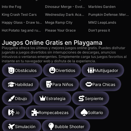
Into the Fog
Dinosaur Merge - Evolution
Marbles Garden
King Crash Test Cars
Wednesday Dark Academia
Pumpkin Defense: Merge Cannon
Happy Glass - Draw to Fill
Mega Ramp City
MM2 LeapLands
Hot Potato: tag and run with bomb
Please Your Grace
Don't press it
Juegos Online Gratis en Playgama
Playgama ofrece los últimos y mejores juegos online gratis. Puedes disfrutar
jugando a juegos divertidos sin interrupciones de descargas, anuncios
intrusivos o ventanas emergentes. Simplemente carga tus juegos favoritos al
instante en tu navegador web y disfruta de la experiencia.
Obstáculos
Divertidos
Multijugador
Habilidad
Para Niños
Para Chicas
Dibujo
Estrategia
Serpiente
.io
Rompecabezas
Solitario
Simulación
Bubble Shooter