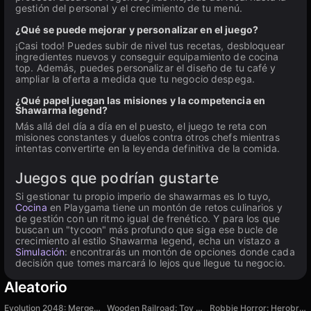
gestión del personal y el crecimiento de tu menú.
¿Qué se puede mejorar y personalizar en el juego?
¡Casi todo! Puedes subir de nivel tus recetas, desbloquear
ingredientes nuevos y conseguir equipamiento de cocina
top. Además, puedes personalizar el diseño de tu café y
ampliar la oferta a medida que tu negocio despega.
¿Qué papel juegan las misiones y la competencia en
Shawarma legend?
Más allá del día a día en el puesto, el juego te reta con
misiones constantes y duelos contra otros chefs mientras
intentas convertirte en la leyenda definitiva de la comida.
Juegos que podrían gustarte
Si gestionar tu propio imperio de shawarmas es lo tuyo,
Cocina
en Playgama tiene un montón de retos culinarios y
de gestión con un ritmo igual de frenético. Y para los que
buscan un "tycoon" más profundo que siga ese bucle de
crecimiento al estilo Shawarma legend, echa un vistazo a
Simulación
: encontrarás un montón de opciones donde cada
decisión que tomes marcará lo lejos que llegue tu negocio.
Aleatorio
Evolution 2048: Merge and Upgrade
Wooden Railroad: Toy Train Builder
Robbie Horror: Herobrine's Maze