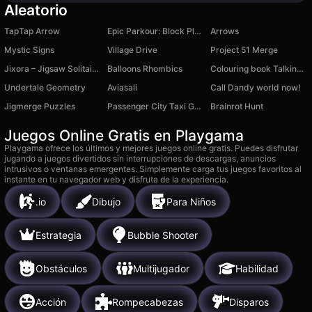
Aleatorio
TapTap Arrow
Epic Parkour: Block Platformer
Arrows
Mystic Signs
Village Drive
Project 51 Merge
Jixora – Jigsaw Solitaire Puzzle
Balloons Rhombics
Colouring book Talking Tom
Undertale Geometry
Aviasali
Call Dandy world now!
Jigmerge Puzzles
Passenger City Taxi Game
Brainrot Hunt
Juegos Online Gratis en Playgama
Playgama ofrece los últimos y mejores juegos online gratis. Puedes disfrutar
jugando a juegos divertidos sin interrupciones de descargas, anuncios
intrusivos o ventanas emergentes. Simplemente carga tus juegos favoritos al
instante en tu navegador web y disfruta de la experiencia.
.io
Dibujo
Para Niños
Estrategia
Bubble Shooter
Obstáculos
Multijugador
Habilidad
Acción
Rompecabezas
Disparos