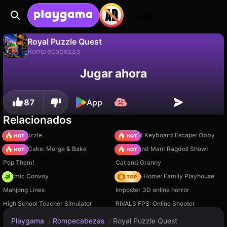
Login
Royal Puzzle Quest
Rompecabezas
No
Guardar
¡Guarda el progreso!
Royal Puzzle Quest es un juego de rompecabezas gratuito de John Hany. Juégalo en línea en Playgama.
Jugar ahora
87
App
Relacionados
Arrow Puzzle
+1 Speed Keyboard Escape: Obby
Piece of Cake: Merge & Bake
Playground Man! Ragdoll Show!
Pop Them!
Cat and Granny
Cosmic Convoy
My Town Home: Family Playhouse
Mahjong Lines
Imposter 3D online horror
High School Teacher Simulator
RIVALS FPS: Online Shooter
Playgama
/
Rompecabezas
/
Royal Puzzle Quest