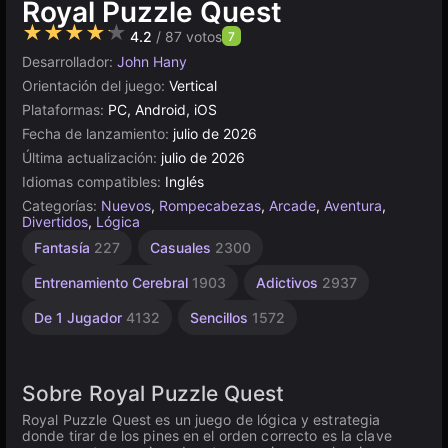
Royal Puzzle Quest
★★★★★
4.2
/ 87 votos
7
Desarrollador:
John Hany
Orientación del juego:
Vertical
Plataformas:
PC, Android, iOS
Fecha de lanzamiento:
julio de 2026
Última actualización:
julio de 2026
Idiomas compatibles:
Inglés
Categorías:
Nuevos
,
Rompecabezas
,
Arcade
,
Aventura
,
Divertidos
,
Lógica
Fantasía
227
Casuales
2300
Entrenamiento Cerebral
1903
Adictivos
2937
De 1 Jugador
4132
Sencillos
1572
Sobre Royal Puzzle Quest
Royal Puzzle Quest es un juego de lógica y estrategia
donde tirar de los pines en el orden correcto es la clave