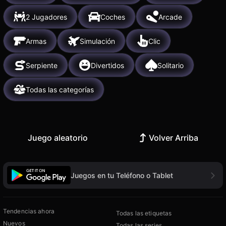
2 Jugadores
Coches
Arcade
Armas
Simulación
Clic
Serpiente
Divertidos
Solitario
Todas las categorías
Juego aleatorio
Volver Arriba
Juegos en tu Teléfono o Tablet
Tendencias ahora
Todas las etiquetas
Nuevos
Todas las series