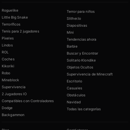
Roguelike
Terror para niños
Little Big Snake
Slither.Io
Terroríficos
Diapositivas
Tenis para 2 jugadores
Mini
Píxeles
Tendencias ahora
Lindos
Barbie
ROL
Buscar y Encontrar
Coches
Solitario Klondike
Kikoriki
Objetos Ocultos
Robo
Supervivencia de Minecraft
Mineblock
Escritorio
Supervivencia
Casuales
2 Jugadores IO
Obstáculos
Compatibles con Controladores
Navidad
Dodge
Todas las categorías
Backgammon