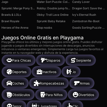
Jago
Water Sort Puzzle: Color Game
Candy Lover
Sprunki: Merge Pony Sprunki
Robby: Double jump for brainrots
Dragon Sort: Save the Princess
Brawls & LOLs
Obby: Troll Lava Online
Ivy's Eternal Rush
Brawl Royale
Sprunki Baby Retake
Zombotron Re-Boot
Heroes of the Arena
Stop noobs
Goods Sorting:Puzzle Challenge
Juegos Online Gratis en Playgama
Playgama ofrece los últimos y mejores juegos online gratis. Puedes disfrutar
jugando a juegos divertidos sin interrupciones de descargas, anuncios
intrusivos o ventanas emergentes. Simplemente carga tus juegos favoritos al
instante en tu navegador web y disfruta de la experiencia.
Para Chicas
Disparos
Serpiente
Deportes
Inactivos
.io
Coches
Rompecabezas
Armas
Obstáculos
Para Niños
Divertidos
Terror
2 Jugadores
Clic