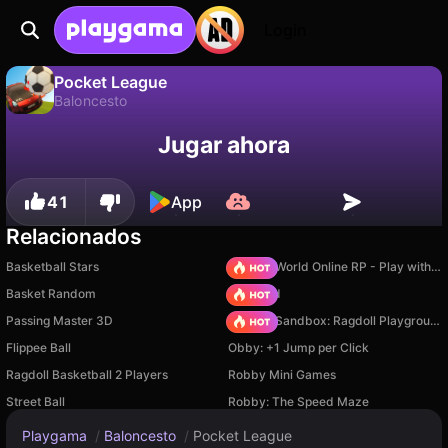
Login
Pocket League
Baloncesto
No
Guardar
¡Guarda el progreso!
Pocket League es un juego de baloncesto gratuito de Peynir Games. Juégalo en línea en Playgama.
Jugar ahora
41
App
Relacionados
Basketball Stars
Sprunki World Online RP - Play with Friends!
Basket Random
TB World
Passing Master 3D
Sprunki Sandbox: Ragdoll Playground Mode
Flippee Ball
Obby: +1 Jump per Click
Ragdoll Basketball 2 Players
Robby Mini Games
Street Ball
Robby: The Speed Maze
Playgama
/
Baloncesto
/
Pocket League