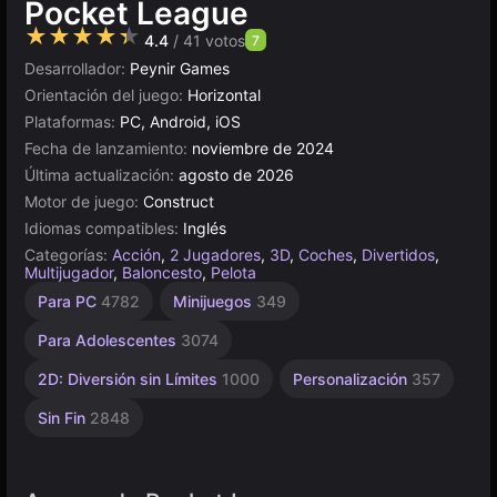
Pocket League
★★★★★
4.4
/ 41 votos
7
Desarrollador:
Peynir Games
Orientación del juego:
Horizontal
Plataformas:
PC, Android, iOS
Fecha de lanzamiento:
noviembre de 2024
Última actualización:
agosto de 2026
Motor de juego:
Construct
Idiomas compatibles:
Inglés
Categorías:
Acción
,
2 Jugadores
,
3D
,
Coches
,
Divertidos
,
Multijugador
,
Baloncesto
,
Pelota
Saltar
Controlador
Voleibol
Velocidad
Gravedad
Escritorio
Dunking
Browser
Construct
Arcade
Alta
Accidentes
Para PC
4782
Minijuegos
349
Automovilísticos
Calidad
462
5023
5173
de
12
10
134
501
311
16
coches
3570
491
Para Adolescentes
3074
144
2D: Diversión sin Límites
1000
Personalización
357
Sin Fin
2848