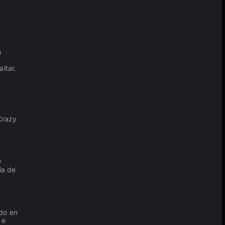
u
ltar.
Crazy
y
ia de
do en
 e