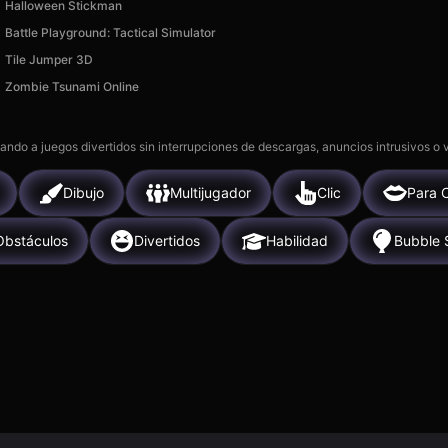
Halloween Stickman
Battle Playground: Tactical Simulator
Tile Jumper 3D
Zombie Tsunami Online
gando a juegos divertidos sin interrupciones de descargas, anuncios intrusivos o
Dibujo
Multijugador
Clic
Para 
Obstáculos
Divertidos
Habilidad
Bubble 