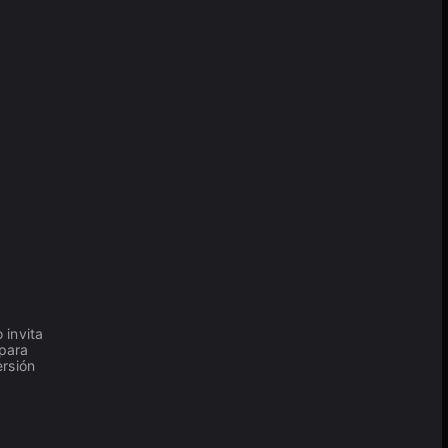
 invita
para
rsión