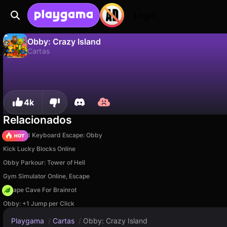
Login
Obby: Crazy Island
Cartas
No
Guardar
¡Guarda el progreso!
Obby: Crazy Island es un juego de cartas gratuito de Svaytosha. Juégalo en línea en Playgama.
4k
Relacionados
+1 Speed Keyboard Escape: Obby
Kick Lucky Blocks Online
Obby Parkour: Tower of Hell
Gym Simulator Online, Escape
Escape Cave For Brainrot
Obby: +1 Jump per Click
Playgama
/
Cartas
/
Obby: Crazy Island