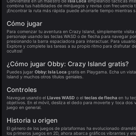
Conviértete en un maestro de
Isla Loca
empleando tácticas intel
combina tus habilidades de minijuegos y revisa con frecuencia 
¡Encontrar la ruta más rápida puede ahorrarle tiempo mientras sa
Cómo jugar
Para comenzar tu aventura en Crazy Island, simplemente visita el 
personaje usando las teclas WASD o de flecha para navegar por 
presionando la barra espaciadora para interactuar. Para usuario
Explore y complete las tareas a su propio ritmo para disfrutar de
ocultos!
¿Cómo jugar Obby: Crazy Island gratis?
Puedes jugar
Obby: Isla Loca
gratis en Playgama. Echa un vistaz
Island y muchos otros títulos geniales.
Controles
Navegue usando el
Llaves WASD
o el
teclas de flecha
en tu tec
objetivos. En el móvil, desliza el dedo para moverte y toca dos
juego en general.
Historia u origen
El género de los juegos de plataformas ha evolucionado dramá
los primeros juegos en 2D, ahora abarca gráficos vibrantes y el