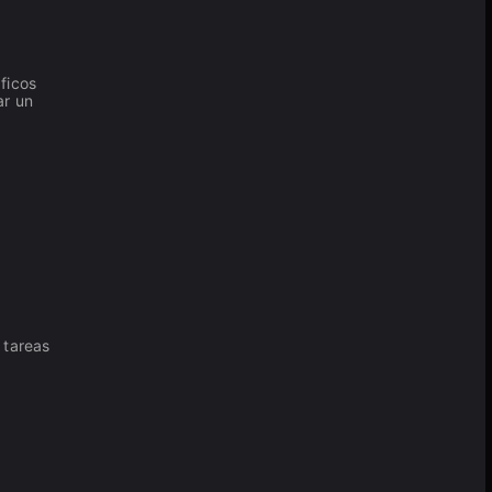
ficos
ar un
 tareas