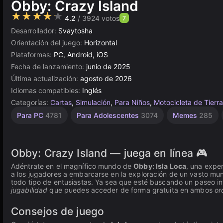
Obby: Crazy Island
★★★★★
4.2
/ 3924 votos
7
Desarrollador:
Svaytosha
Orientación del juego:
Horizontal
Plataformas:
PC, Android, iOS
Fecha de lanzamiento:
junio de 2025
Última actualización:
agosto de 2026
Idiomas compatibles:
Inglés
Categorías:
Cartas
,
Simulación
,
Para Niños
,
Motocicleta de Tierra
Saltar
Escondite
Escritorio
Browser
Unity
Carreras
Alta
Para PC
4781
Para Adolescentes
3074
Memes
285
Calidad
462
en
5021
5171
de
83
Bicicletas
línea
3569
3174
58
Obby: Crazy Island — juega en línea 🎮
Adéntrate en el magnífico mundo de
Obby: Isla Loca
, una expe
a los jugadores a embarcarse en la exploración de un vasto mu
todo tipo de entusiastas. Ya sea que esté buscando un paseo i
jugabilidad
que puedes acceder de forma gratuita en ambos
or
Consejos de juego