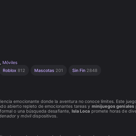
,
Móviles
Roblox
812
Mascotas
201
Sin Fin
2848
riencia emocionante donde la aventura no conoce límites. Este juego
ndo abierto repleto de emocionantes tareas y
minijuegos geniales
nformal o una búsqueda desafiante,
Isla Loca
promete horas de dive
denador
y
móvil
dispositivos.