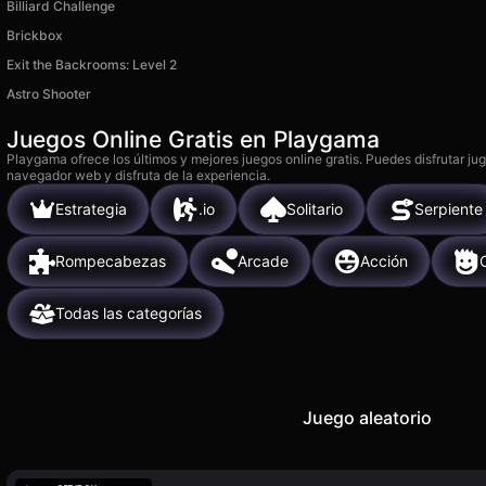
Billiard Challenge
Brickbox
Exit the Backrooms: Level 2
Astro Shooter
Juegos Online Gratis en Playgama
Playgama ofrece los últimos y mejores juegos online gratis. Puedes disfrutar ju
navegador web y disfruta de la experiencia.
Estrategia
.io
Solitario
Serpiente
Rompecabezas
Arcade
Acción
Todas las categorías
Juego aleatorio