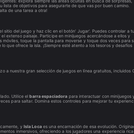
igentes: explora siempre las áreas ocultas en busca de sorpresas,
tu lista de objetivos para asegurarte de que vas por buen camino.
lta de una tarea a otra!
sitio del juego y haz clic en el botón' Jugar'. Puedes controlar a t
el extenso paisaje. Participe en minijuegos acercándose a ellos y
s móviles, toque la pantalla para moverse y toque dos veces para sa
 lo que ofrece la isla. ¡Siempre esté atento a los tesoros y desafíos
o a nuestra gran selección de juegos en línea gratuitos, incluidos 
lado. Utilice el
barra espaciadora
para interactuar con minijuegos 
 veces para saltar. Domina estos controles para mejorar tu experienc
ticamente, y
Isla Loca
es una encarnación de esa evolución. Origina
ementos inmersivos, ofreciendo a los jugadores una experiencia rica