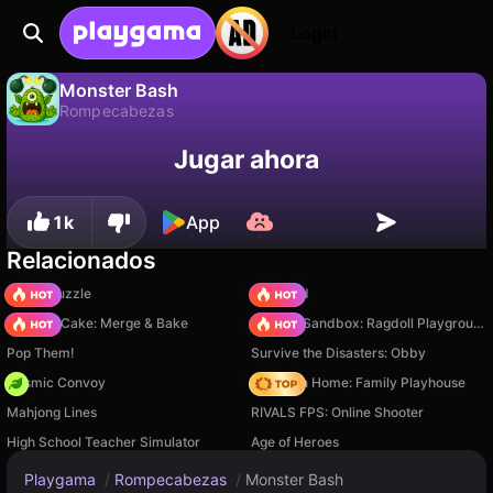
Login
Monster Bash
Rompecabezas
No
Guardar
¡Guarda el progreso!
Monster Bash es un juego de rompecabezas gratuito de JohnnyK. Juégalo en línea en Playgama.
Jugar ahora
1k
App
Relacionados
Arrow Puzzle
TB World
Piece of Cake: Merge & Bake
Sprunki Sandbox: Ragdoll Playground Mode
Pop Them!
Survive the Disasters: Obby
Cosmic Convoy
My Town Home: Family Playhouse
Mahjong Lines
RIVALS FPS: Online Shooter
High School Teacher Simulator
Age of Heroes
Playgama
/
Rompecabezas
/
Monster Bash