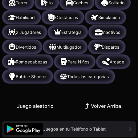
Terror
.io
Coches
Solitario
Habilidad
Obstáculos
Simulación
2 Jugadores
Estrategia
Inactivos
Divertidos
Multijugador
Disparos
Rompecabezas
Para Niños
Arcade
Bubble Shooter
Todas las categorías
Juego aleatorio
Volver Arriba
Juegos en tu Teléfono o Tablet