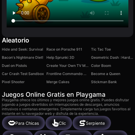
Aleatorio
Hide and Seek: Survival
Race on Porsche 911
Tic Tac Toe
Bacon's Nightmare Diet!
Help Sprunki 3D
Geometric Dash : Hardcore Wave Challenge
Duel on Pistols
Create Your Own TV Man
Color Boom
Car Crash Test Sandbox
Frontline Commando Shooting: Gun Games
Become a Queen
Pixel Shooter
Merge Cakes
Stickman Bank
Juegos Online Gratis en Playgama
Playgama ofrece los últimos y mejores juegos online gratis. Puedes disfrutar
jugando a juegos divertidos sin interrupciones de descargas, anuncios
intrusivos o ventanas emergentes. Simplemente carga tus juegos favoritos al
instante en tu navegador web y disfruta de la experiencia.
Para Chicas
Clic
Serpiente