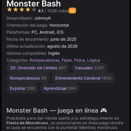
Monster Bash
★★★★★
4.1
/ 1028 votos
12
Desarrollador:
JohnnyK
Orientación del juego:
Horizontal
Plataformas:
PC, Android, iOS
Fecha de lanzamiento:
junio de 2025
Última actualización:
agosto de 2026
Idiomas compatibles:
Inglés
Categorías:
Rompecabezas
,
Flash
,
Física
,
Lógica
WebGL
Agilidad
Unity
2D: Diversión sin Límites
997
Casuales
2297
2594
en
121
línea
Rompecabezas
80
Entrenamiento Cerebral
1902
3177
Explotar
208
Aprendizaje
594
Monster Bash — juega en línea 🎮
Prepárate para dar rienda suelta a tu estratega interno en
Fiesta de Monstruos
, un emocionante
en línea
juego donde
el caos se encuentra con la puntería! Mientras monstruos