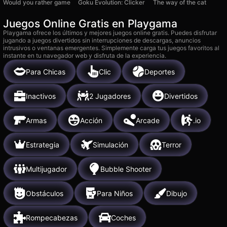
Would you rather game
Goku Evolution: Clicker
The way of the cat
Juegos Online Gratis en Playgama
Playgama ofrece los últimos y mejores juegos online gratis. Puedes disfrutar
jugando a juegos divertidos sin interrupciones de descargas, anuncios
intrusivos o ventanas emergentes. Simplemente carga tus juegos favoritos al
instante en tu navegador web y disfruta de la experiencia.
Para Chicas
Clic
Deportes
Inactivos
2 Jugadores
Divertidos
Armas
Acción
Arcade
.io
Estrategia
Simulación
Terror
Multijugador
Bubble Shooter
Obstáculos
Para Niños
Dibujo
Rompecabezas
Coches