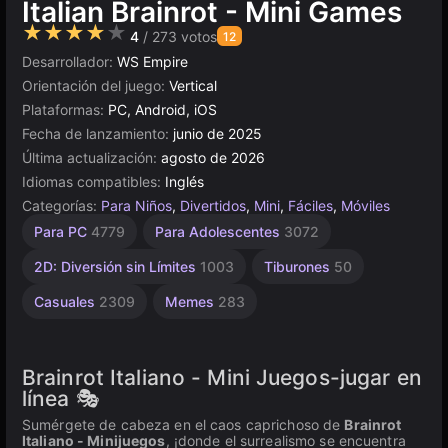
Italian Brainrot - Mini Games
★★★★★
4
/ 273 votos
12
Desarrollador:
WS Empire
Orientación del juego:
Vertical
Plataformas:
PC, Android, iOS
Fecha de lanzamiento:
junio de 2025
Última actualización:
agosto de 2026
Idiomas compatibles:
Inglés
Categorías:
Para Niños
,
Divertidos
,
Mini
,
Fáciles
,
Móviles
Relajantes
Velocidad
WebGL
Escritorio
Helicópteros
Browser
Unity
Animales
Para
Sin
Alta
De 1
Para PC
4779
Para Adolescentes
3072
Jugador
Calidad
Niños
Fin
en
5019
121
5168
1033
311
de
51
2845
línea
1477
Brainrot
3569
4147
2D: Diversión sin Límites
1003
Tiburones
50
3172
Italiano
121
Casuales
2309
Memes
283
Brainrot Italiano - Mini Juegos-jugar en
línea 🎭
Sumérgete de cabeza en el caos caprichoso de
Brainrot
Italiano - Minijuegos
, ¡donde el surrealismo se encuentra