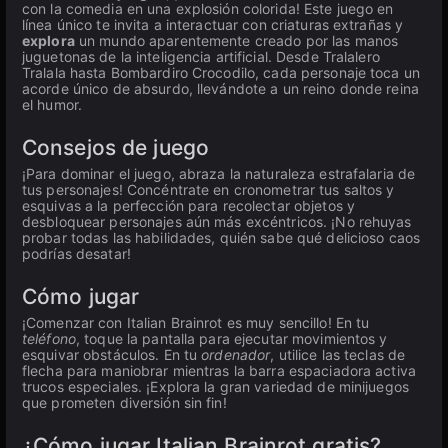
con la comedia en una explosión colorida! Este juego en
línea único te invita a interactuar con criaturas extrañas y
explora
un mundo aparentemente creado por las manos
juguetonas de la inteligencia artificial. Desde Tralalero
Tralala hasta Bombardiro Crocodilo, cada personaje toca un
acorde único de absurdo, llevándote a un reino donde reina
el humor.
Consejos de juego
¡Para dominar el juego, abraza la naturaleza estrafalaria de
tus personajes! Concéntrate en cronometrar tus saltos y
esquivas a la perfección para recolectar objetos y
desbloquear personajes aún más excéntricos. ¡No rehuyas
probar todas las habilidades, quién sabe qué delicioso caos
podrías desatar!
Cómo jugar
¡Comenzar con Italian Brainrot es muy sencillo! En tu
teléfono
, toque la pantalla para ejecutar movimientos y
esquivar obstáculos. En tu
ordenador
, utilice las teclas de
flecha para maniobrar mientras la barra espaciadora activa
trucos especiales. ¡Explora la gran variedad de minijuegos
que prometen diversión sin fin!
¿Cómo jugar Italian Brainrot gratis?