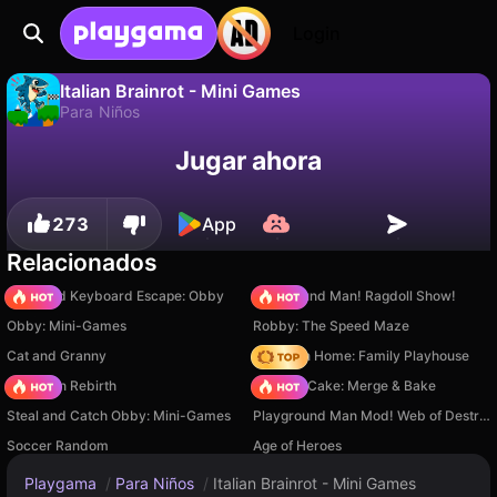
Login
Italian Brainrot - Mini Games
Para Niños
No
Guardar
¡Guarda el progreso!
Jugar ahora
Italian Brainrot - Mini Games es un juego de para niños gratuito de WS Empire. Juégalo en línea en Playgama.
273
App
Relacionados
+1 Speed Keyboard Escape: Obby
Playground Man! Ragdoll Show!
Obby: Mini-Games
Robby: The Speed Maze
Cat and Granny
My Town Home: Family Playhouse
Stickman Rebirth
Piece of Cake: Merge & Bake
Steal and Catch Obby: Mini-Games
Playground Man Mod! Web of Destruction!
Soccer Random
Age of Heroes
Playgama
/
Para Niños
/
Italian Brainrot - Mini Games