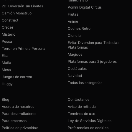
Minecraft io
2D: Diversión sin Límites
Pomni Digital Circus
Camión Monstruo
Frutas
Construct
Anime
Crecer
Coches Retro
Misterio
Ciencia
Pesca
Evita: Diversión para Todas las
Plataformas
Terror en Primera Persona
Mágicos
Elsa
Plataformas para 2 jugadores
Mafia
Obstáculos
Mesa
Navidad
Juegos de carrera
Todas las categorías
Huggy
Blog
Contáctanos
Acerca de nosotros
Aviso de retirada
Para desarrolladores
Términos de uso
Para empresas
Ley de Servicios Digitales
Política de privacidad
Preferencias de cookies