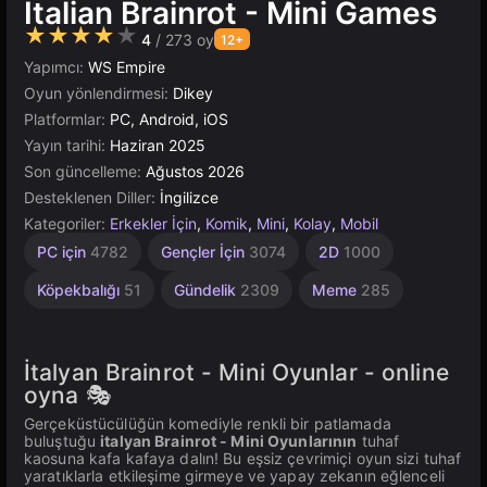
Italian Brainrot - Mini Games
★★★★★
4
/ 273 oy
12+
Yapımcı:
WS Empire
Oyun yönlendirmesi:
Dikey
Platformlar:
PC, Android, iOS
Yayın tarihi:
Haziran 2025
Son güncelleme:
Ağustos 2026
Desteklenen Diller:
İngilizce
Kategoriler:
Erkekler İçin
,
Komik
,
Mini
,
Kolay
,
Mobil
Rahatlatıcı
Sonsuz
WebGL
Masaüstü
Helikopter
Yüksek
Çocuklar
Tarayıcı
Hız
İtalyan
Unity
1
PC için
4782
Gençler İçin
3074
2D
1000
311
Kişilik
Çevrimiçi
Kaliteli
2848
5023
122
Beyin
5173
1030
İçin
51
4145
3570
1480
Rotası
3175
Köpekbalığı
51
Gündelik
2309
Meme
285
Hayvanlar
122
İtalyan Brainrot - Mini Oyunlar - online
oyna 🎭
Gerçeküstücülüğün komediyle renkli bir patlamada
buluştuğu
italyan Brainrot - Mini Oyunlarının
tuhaf
kaosuna kafa kafaya dalın! Bu eşsiz çevrimiçi oyun sizi tuhaf
yaratıklarla etkileşime girmeye ve yapay zekanın eğlenceli