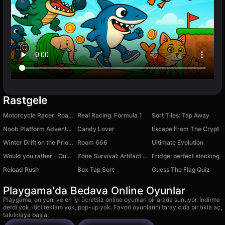
Rastgele
Motorcycle Racer: Road Mayhem
Real Racing. Formula 1
Sort Tiles: Tap Away
Noob Platform Adventure
Candy Lover
Escape From The Crypt
Winter Drift on the Priora
Room 666
Ultimate Evolution
Would you rather - Questions for couples
Zone Survival: Artifact Hunt
Fridge: perfect stocking
Reload Rush
Box Tap Sort
Guess The Flag Quiz
Playgama'da Bedava Online Oyunlar
Playgama, en yeni ve en iyi ücretsiz online oyunları bir arada sunuyor. İndirme
derdi yok, itici reklam yok, pop-up yok. Favori oyunlarını tarayıcıda bir tıkla aç,
takılmaya başla.