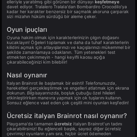
elleriyle yaratılmış gibi görünen bir dünyayı
keşfetmeye
davet ediyor. Tralalero Tralala'dan Bombardiro Crocodilo'ya
kadar her karakter benzersiz bir saçmalık akoruna çarparak
sizi mizahın hüküm sürdüğü bir aleme çeker.
Oyun ipuçları
Oyuna hakim olmak için karakterlerinizin çılgın doğasını
kucaklayın! Öğeleri toplamak ve daha da tuhaf karakterlerin
kilidini açmak için atlayışlarınızı ve kaçışlarınızı mükemmel bir
şekilde zamanlamaya odaklanın. Tüm yetenekleri test
etmekten çekinmeyin - hangi keyifli kaosu açığa
çıkarabileceğinizi kim bilebilir!
Nasıl oynanır
İtalyan Brainrot ile başlamak bir esinti!
Telefonunuzda
,
hareketleri gerçekleştirmek ve engelleri atlatmak için ekrana
dokunun.
Bilgisayarınızda
, boşluk çubuğu özel hileleri
etkinleştirirken manevra yapmak için ok tuşlarını kullanın.
Sonsuz eğlence vaat eden çok çeşitli mini oyunları keşfedin!
Ücretsiz italyan Brainrot nasıl oynanır?
Playgama'da tamamen
ücretsiz
italyan Brainrot'un tadını
çıkarabilirsiniz! Bu eğlenceli başlık, sayısız diğer ücretsiz
çevrimiçi oyunların yanı sıra, hiçbir ücret ödemeden