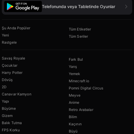
Telefonunda veya Tabletinde Oyunlar
Şu Anda Popüler
Tüm Etiketler
Yeni
Tüm Seriler
Rastgele
Savaş Royale
Fark Bul
Çocuklar
Yarış
Harry Potter
Yemek
Dövüş
Minecraft io
2D
Pomni Digital Circus
Canavar Kamyon
Meyve
Yapı
Anime
Büyüme
Retro Arabalar
Gizem
Bilim
Balık Tutma
Kaçının
FPS Korku
Büyü