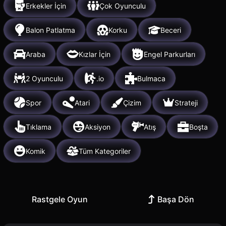
Erkekler İçin
Çok Oyunculu
Balon Patlatma
Korku
Beceri
Araba
Kızlar İçin
Engel Parkurları
2 Oyunculu
.io
Bulmaca
Spor
Atari
Çizim
Strateji
Tıklama
Aksiyon
Atış
Boşta
Komik
Tüm Kategoriler
Rastgele Oyun
Başa Dön