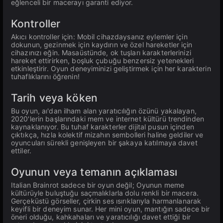
eğlenceli bir macerayı garanti ediyor.
Kontroller
Akıcı kontroller için: Mobil cihazdaysanız eylemler için
dokunun, gezinmek için kaydırın ve özel hareketler için
cihazınızı eğin. Masaüstünde, ok tuşları karakterlerinizi
hareket ettirirken, boşluk çubuğu benzersiz yetenekleri
etkinleştirir. Oyun deneyiminizi geliştirmek için her karakterin
tuhaflıklarını öğrenin!
Tarih veya köken
Bu oyun, aı'dan ilham alan yaratıcılığın özünü yakalayan,
2020'lerin başlarındaki mem ve internet kültürü trendinden
kaynaklanıyor. Bu tuhaf karakterler dijital pusun içinden
çıktıkça, hızla kolektif mizahın sembolleri haline geldiler ve
oyuncuları sürekli genişleyen bir şakaya katılmaya davet
ettiler.
Oyunun veya temanın açıklaması
Italian Brainrot sadece bir oyun değil; Oyunun meme
kültürüyle buluştuğu saçmalıklarla dolu renkli bir macera.
Gerçeküstü görseller, çirkin ses ısırıklarıyla harmanlanarak
keyifli bir deneyim sunar. Her mini oyun, mantığın sadece bir
öneri olduğu, kahkahaları ve yaratıcılığı davet ettiği bir