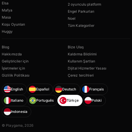
Elsa
2 oyunculu platform
Mafya
Engel Parkurları
Masa
Noel
Koşu Oyunları
Tüm Kategoriler
Huggy
Blog
Bize Ulaş
Hakkımızda
Kaldırma Bildirimi
Geliştiriciler için
Kullanım Şartları
İşletmeler için
Dijital Hizmetler Yasası
Gizlilik Politikası
Çerez tercihleri
English
Español
Deutsch
Français
Italiano
Português
Türkçe
Polski
Indonesia
© Playgama, 2026