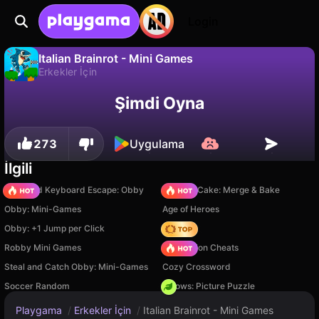
Login
Italian Brainrot - Mini Games
Erkekler İçin
Hayır
Kaydet
İlerlemeyi kaydet!
Italian Brainrot - Mini Games, WS Empire tarafından yapılmış ücretsiz bir erkekler i̇çin oyunudur. Playgama'da oyna.
Şimdi Oyna
273
Uygulama
İlgili
+1 Speed Keyboard Escape: Obby
Piece of Cake: Merge & Bake
Obby: Mini-Games
Age of Heroes
Obby: +1 Jump per Click
Hedgies
Robby Mini Games
PVZ Fusion Cheats
Steal and Catch Obby: Mini-Games
Cozy Crossword
Soccer Random
Arrows: Picture Puzzle
Playgama
/
Erkekler İçin
/
Italian Brainrot - Mini Games