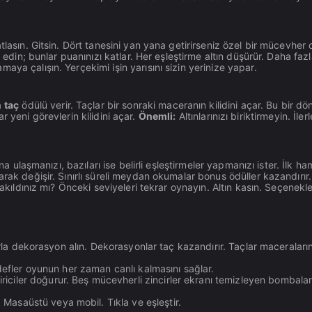
tlasın. Gitsin. Dört tanesini yan yana getirirseniz özel bir mücevher 
 edin; bunlar puanınızı katlar. Her eşleştirme altın düşürür. Daha faz
maya çalışın. Yerçekimi işin yarısını sizin yerinize yapar.
a
taç
ödülü verir. Taçlar bir sonraki maceranın kilidini açar. Bu bir d
lar yeni görevlerin kilidini açar.
Önemli:
Altınlarınızı biriktirmeyin. İle
a ulaşmanızı, bazıları ise belirli eşleştirmeler yapmanızı ister. İlk ha
rak değişir. Sınırlı süreli meydan okumalar bonus ödüller kazandırır
Takıldınız mı? Önceki seviyeleri tekrar oynayın. Altın kasın. Seçenekle
larla dekorasyon alın. Dekorasyonlar taç kazandırır. Taçlar maceraları
edefler oyunun her zaman canlı kalmasını sağlar.
iciler doğurur. Beş mücevherli zincirler ekranı temizleyen bombala
 Masaüstü veya mobil. Tıkla ve eşleştir.