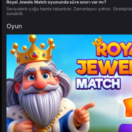
Royal Jewels Match oyununda süre sınırı var mı?
Seviyelerin çoğu hamle tabanlıdır. Zamanlayıcı yoktur. Stratejiniz
sunabilir.
Oyun