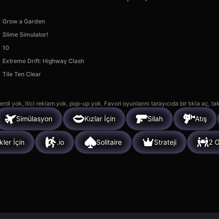
Grow a Garden
Slime Simulator!
10
Extreme Drift: Highway Clash
Tile Ten Clear
rdi yok, itici reklam yok, pop-up yok. Favori oyunlarını tarayıcıda bir tıkla aç, ta
Simülasyon
Kızlar İçin
Silah
Atış
kler İçin
.io
Solitaire
Strateji
2 