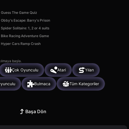
Guess The Game Quiz
Obby's Escape: Barry's Prison
Spider Solitaire: 1, 2 or 4 suits
Bike Racing Adventure Game
Hyper Cars Ramp Crash
kılmaya başla.
Çok Oyunculu
Atari
Yılan
Oyunculu
Bulmaca
Tüm Kategoriler
Başa Dön