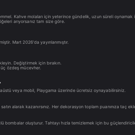
emmel. Kahve molaları için yeterince gündelik, uzun süreli oynamak i
ğeleri arıyorsanız tam size göre.
lmiştir. Mart 2026'da yayınlanmıştır.
leyin. Değiştirmek için bırakın.
z üç özdeş mücevher.
?
aüstü veya mobil, Playgama üzerinde ücretsiz oynayabilirsiniz.
on satın alarak kazanırsınız. Her dekorasyon toplam puanınıza taç ekle
ü bombalar oluşturur. Tahtayı hızla temizlemek için bu güçlendiricil