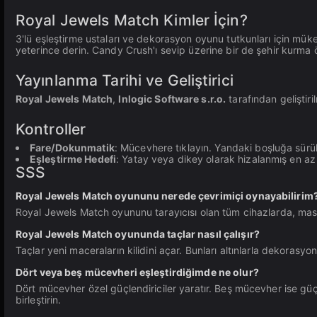
Royal Jewels Match Kimler İçin?
3'lü eşleştirme ustaları ve dekorasyon oyunu tutkunları için mük
yeterince derin. Candy Crush'ı sevip üzerine bir de şehir kurma ö
Yayınlanma Tarihi ve Geliştirici
Royal Jewels Match
,
Inlogic Software s.r.o.
tarafından geliştiri
Kontroller
Fare/Dokunmatik
: Mücevhere tıklayın. Yandaki boşluğa sürük
Eşleştirme Hedefi
: Yatay veya dikey olarak hizalanmış en a
SSS
Royal Jewels Match oyununu nerede çevrimiçi oynayabilirim
Royal Jewels Match oyununu tarayıcısı olan tüm cihazlarda, mas
Royal Jewels Match oyununda taçlar nasıl çalışır?
Taçlar yeni maceraların kilidini açar. Bunları altınlarla dekorasy
Dört veya beş mücevheri eşleştirdiğimde ne olur?
Dört mücevher özel güçlendiriciler yaratır. Beş mücevher ise güçl
birleştirin.