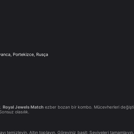
lyanca, Portekizce, Rusça
r.
Royal Jewels Match
ezber bozan bir kombo. Mücevherleri değişti
Sonsuz olasılık.
ı temizleyin. Altın toplayın. Göreviniz basit: Seviyeleri tamamlayın.