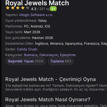
Royal Jewels Match
★★★★★
4.3
/ 251 oy
3+
Yapımcı:
Inlogic Software s.r.o.
Oyun yönlendirmesi:
Yatay
Platformlar:
PC, Android, iOS
Yayın tarihi:
Mart 2026
Son güncelleme:
Haziran 2026
Desteklenen Diller:
İngilizce, Almanca, İspanyolca, Fransızca, İta
Seriler:
Candy Crush
Kategoriler:
Bulmaca
,
Dekorasyon
,
Eşleştirme
Bağımlılık Yapan
2928
Toplama
883
Royal Jewels Match - Çevrimiçi Oyna
3'lü eşleştirme bulmacası mı? Tamam. Dekorasyon ögeleri? Hazı
Seviyelerin kilidini açın. Krallığınızı süsleyin. En az üç mücevher. 
Royal Jewels Match Nasıl Oynanır?
Amaç: Aynı türden üç veya daha fazla mücevheri eşleştirin. Tahtay