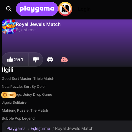
Login
Royal Jewels Match
Eşleştirme
Hayır
Kaydet
İlerlemeyi kaydet!
Royal Jewels Match, Inlogic Software s.r.o. tarafından yapılmış ücretsiz bir eşleştirme oyunudur. Playgama'da oyna.
251
İlgili
Good Sort Master: Triple Match
Nuts Puzzle: Sort By Color
Fruit Merge: Juicy Drop Game
Jigpic Solitaire
Mahjong Puzzle: Tile Match
Bubble Pop Legend
Playgama
/
Eşleştirme
/
Royal Jewels Match