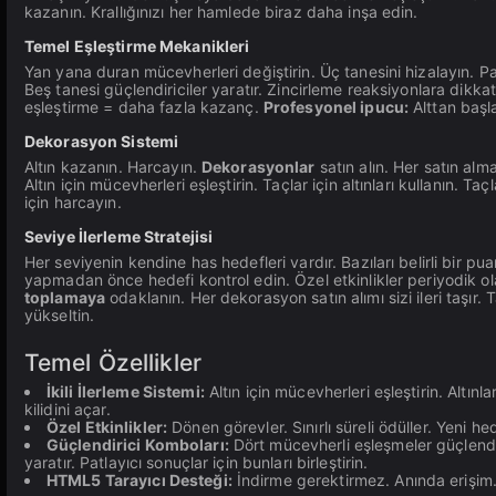
kazanın. Krallığınızı her hamlede biraz daha inşa edin.
Temel Eşleştirme Mekanikleri
Yan yana duran mücevherleri değiştirin. Üç tanesini hizalayın. Pa
Beş tanesi güçlendiriciler yaratır. Zincirleme reaksiyonlara dikkat
eşleştirme = daha fazla kazanç.
Profesyonel ipucu:
Alttan başla
Dekorasyon Sistemi
Altın kazanın. Harcayın.
Dekorasyonlar
satın alın. Her satın alm
Altın için mücevherleri eşleştirin. Taçlar için altınları kullanın. Taç
için harcayın.
Seviye İlerleme Stratejisi
Her seviyenin kendine has hedefleri vardır. Bazıları belirli bir puan
yapmadan önce hedefi kontrol edin. Özel etkinlikler periyodik ola
toplamaya
odaklanın. Her dekorasyon satın alımı sizi ileri taşır. 
yükseltin.
Temel Özellikler
İkili İlerleme Sistemi:
Altın için mücevherleri eşleştirin. Altın
kilidini açar.
Özel Etkinlikler:
Dönen görevler. Sınırlı süreli ödüller. Yeni h
Güçlendirici Komboları:
Dört mücevherli eşleşmeler güçlendir
yaratır. Patlayıcı sonuçlar için bunları birleştirin.
HTML5 Tarayıcı Desteği:
İndirme gerektirmez. Anında erişim.